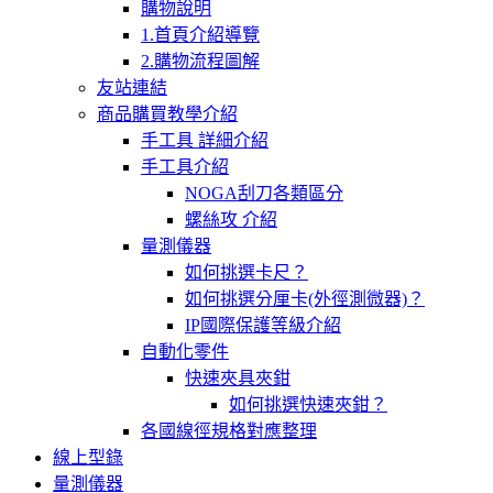
購物說明
1.首頁介紹導覽
2.購物流程圖解
友站連結
商品購買教學介紹
手工具 詳細介紹
手工具介紹
NOGA刮刀各類區分
螺絲攻 介紹
量測儀器
如何挑選卡尺？
如何挑選分厘卡(外徑測微器)？
IP國際保護等級介紹
自動化零件
快速夾具夾鉗
如何挑選快速夾鉗？
各國線徑規格對應整理
線上型錄
量測儀器