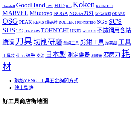
Koken
GoodHand
HTD
h+s
Flowdrill
KYORITSU
JOB
MARVEL
Mitutoyo
NOGA
NOGA刀刃
OKABE
NOGA握柄
OSG
SU'S
SGS
PEAK
REMS (舊品牌 ROLLER )
RENNSTEIG
SUS
TOHNICHI
不鏽鋼用含鈷
TC
UNID
TENMARS
WEICON
刀具
切削研磨
工具
剪鉗工具
鑽頭
壓著鉗
剝線工具
耗
日本製
測定儀器
滾磨刀
扭力扳手
工具袋
支架
測微錶
材
聯絡YENG–工具五金詢問方式
線上型錄
好工具商店街地圖