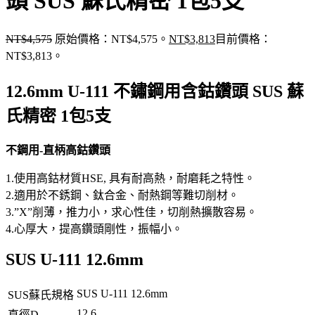
頭 SUS 蘇氏精密 1包5支
NT$
4,575
原始價格：NT$4,575。
NT$
3,813
目前價格：
NT$3,813。
12.6mm U-111 不鏽鋼用含鈷鑽頭 SUS 蘇
氏精密 1包5支
不鋼用-直柄高鈷鑽頭
1.使用高鈷材質HSE, 具有耐高熱，耐磨耗之特性。
2.適用於不銹鋼、鈦合金、耐熱鋼等難切削材。
3.”X”削薄，推力小，求心性佳，切削熱擴散容易。
4.心厚大，提高鑽頭剛性，振幅小。
SUS U-111 12.6mm
SUS U-111 12.6mm
SUS蘇氏規格
12.6
直徑D