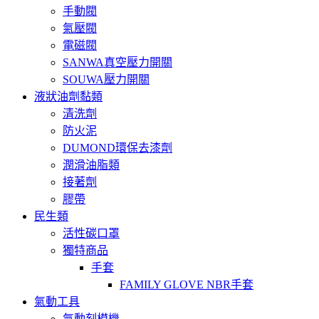
手動閥
氣壓閥
電磁閥
SANWA真空壓力開關
SOUWA壓力開關
液狀油劑黏類
清洗劑
防火泥
DUMOND環保去漆劑
潤滑油脂類
接著劑
膠帶
民生類
活性碳口罩
獨特商品
手套
FAMILY GLOVE NBR手套
氣動工具
氣動刻模機