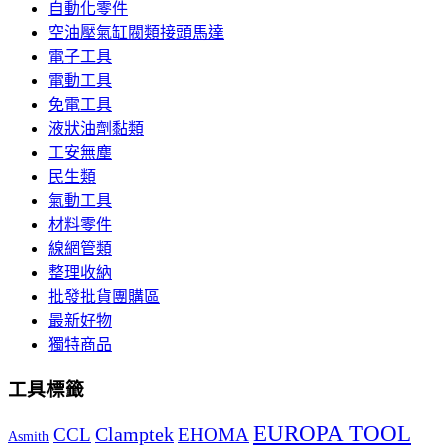
自動化零件
空油壓氣缸閥類接頭馬達
電子工具
電動工具
免電工具
液狀油劑黏類
工安無塵
民生類
氣動工具
材料零件
線網管類
整理收納
批發批貨團購區
最新好物
獨特商品
工具標籤
EUROPA TOOL
Clamptek
CCL
EHOMA
Asmith