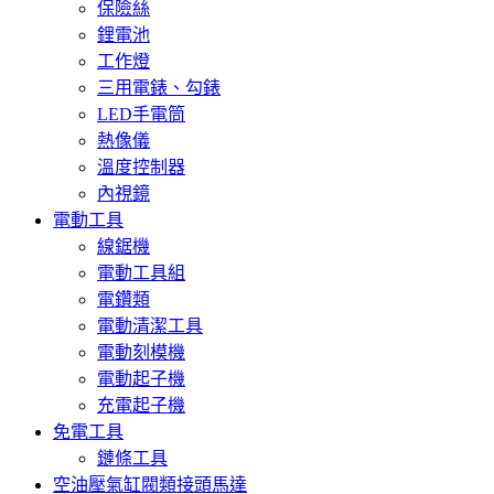
保險絲
鋰電池
工作燈
三用電錶、勾錶
LED手電筒
熱像儀
溫度控制器
內視鏡
電動工具
線鋸機
電動工具組
電鑽類
電動清潔工具
電動刻模機
電動起子機
充電起子機
免電工具
鏈條工具
空油壓氣缸閥類接頭馬達