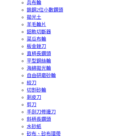
兵布輪
鎢鋼2位小數鑽頭
拋光土
羊毛輪片
鋁軌切斷器
菜瓜布輪
板金銼刀
直柄長鑽頭
平型鋼絲輪
海綿拋光輪
自由研磨砂輪
絞刀
切割砂輪
剝皮刀
剪刀
手刮刀修邊刀
斜柄長鑽頭
水砂紙
砂布、砂布環帶