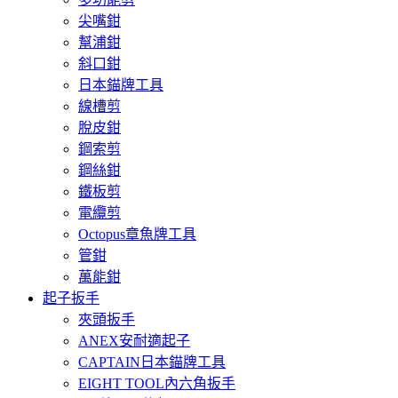
尖嘴鉗
幫浦鉗
斜口鉗
日本錨牌工具
線槽剪
脫皮鉗
鋼索剪
鋼絲鉗
鐵板剪
電纜剪
Octopus章魚牌工具
管鉗
萬能鉗
起子扳手
夾頭扳手
ANEX安耐適起子
CAPTAIN日本錨牌工具
EIGHT TOOL內六角扳手