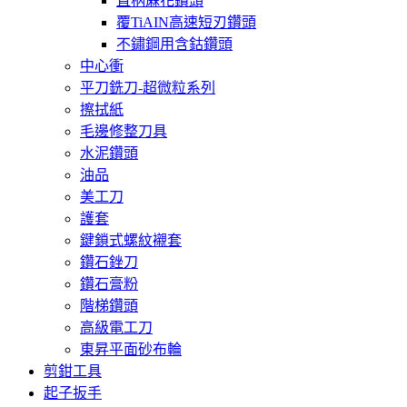
直柄蔴花鑽頭
覆TiAIN高速短刃鑽頭
不鏽鋼用含鈷鑽頭
中心衝
平刀銑刀-超微粒系列
擦拭紙
毛邊修整刀具
水泥鑽頭
油品
美工刀
護套
鍵鎖式螺紋襯套
鑽石銼刀
鑽石膏粉
階梯鑽頭
高級電工刀
東昇平面砂布輪
剪鉗工具
起子扳手