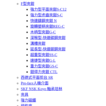
F型夾鉗
強力型平面夾鉗S-C12
強力型虎齒夾鉗S-C
快速鑄鋼夾鉗 N
旋轉塑柄夾鉗REG-C
木柄型夾鉗G-C
深喉型-快速碳鋼夾鉗
溝槽夾鉗
延長型-快速碳鋼夾鉗
超重型夾鉗SS-C
速捷型夾鉗G-L
重力型夾鉗GS-C
鉗得力夾鉗 CTL
西德式平面剪台 SR
Pro-face人機介面
SKF NSK Koyo 軸承培林
夾具
強力磁鐵
磁性座