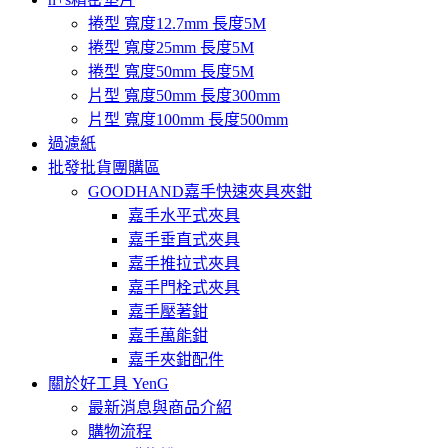
捲型 寬度12.7mm 長度5M
捲型 寬度25mm 長度5M
捲型 寬度50mm 長度5M
片型 寬度50mm 長度300mm
片型 寬度100mm 長度500mm
過濾紙
批發批貨團購區
GOODHAND嘉手快速夾具夾鉗
嘉手水平式夾具
嘉手垂直式夾具
嘉手推拉式夾具
嘉手門栓式夾具
嘉手壓著鉗
嘉手萬能鉗
嘉手夾鉗配件
關於好工具 YenG
最新消息與商品介紹
購物流程