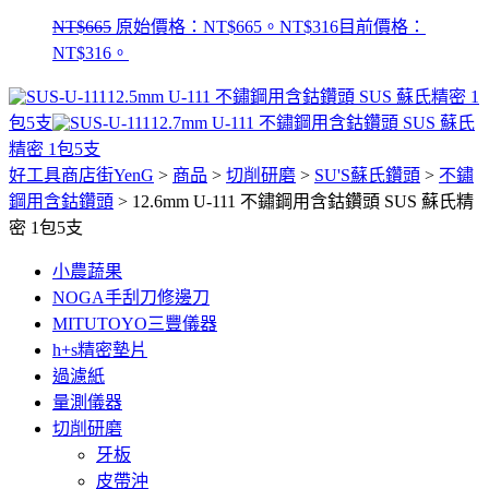
NT$
665
原始價格：NT$665。
NT$
316
目前價格：
NT$316。
12.5mm U-111 不鏽鋼用含鈷鑽頭 SUS 蘇氏精密 1
包5支
12.7mm U-111 不鏽鋼用含鈷鑽頭 SUS 蘇氏
精密 1包5支
好工具商店街YenG
>
商品
>
切削研磨
>
SU'S蘇氏鑽頭
>
不鏽
鋼用含鈷鑽頭
>
12.6mm U-111 不鏽鋼用含鈷鑽頭 SUS 蘇氏精
密 1包5支
小農蔬果
NOGA手刮刀修邊刀
MITUTOYO三豐儀器
h+s精密墊片
過濾紙
量測儀器
切削研磨
牙板
皮帶沖