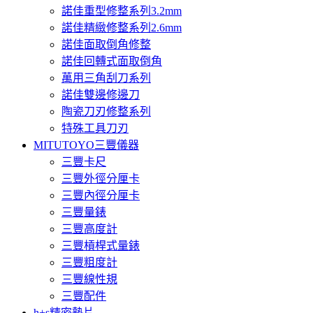
諾佳重型修整系列3.2mm
諾佳精緻修整系列2.6mm
諾佳面取倒角修整
諾佳回轉式面取倒角
萬用三角刮刀系列
諾佳雙邊修邊刀
陶瓷刀刃修整系列
特殊工具刀刃
MITUTOYO三豐儀器
三豐卡尺
三豐外徑分厘卡
三豐內徑分厘卡
三豐量錶
三豐高度計
三豐槓桿式量錶
三豐粗度計
三豐線性規
三豐配件
h+s精密墊片