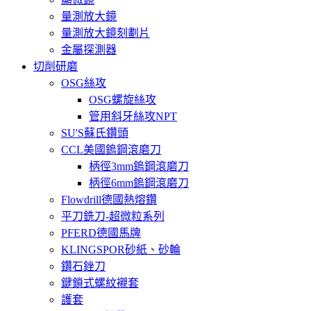
量測放大鏡
量測放大鏡刻劃片
金屬探測器
切削研磨
OSG絲攻
OSG螺旋絲攻
管用斜牙絲攻NPT
SU'S蘇氏鑽頭
CCL美國鎢鋼滾磨刀
柄徑3mm鎢鋼滾磨刀
柄徑6mm鎢鋼滾磨刀
Flowdrill德國熱熔鑽
平刀銑刀-超微粒系列
PFERD德國馬牌
KLINGSPOR砂紙、砂輪
鑽石銼刀
鍵鎖式螺紋襯套
護套