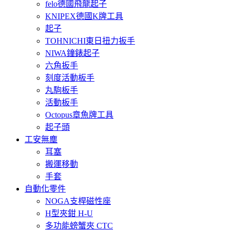
felo德國飛龍起子
KNIPEX德國K牌工具
起子
TOHNICHI東日扭力扳手
NIWA鐘錶起子
六角扳手
刻度活動板手
丸駒板手
活動板手
Octopus章魚牌工具
起子頭
工安無塵
耳塞
搬運移動
手套
自動化零件
NOGA支桿磁性座
H型夾鉗 H-U
多功能螃蟹夾 CTC