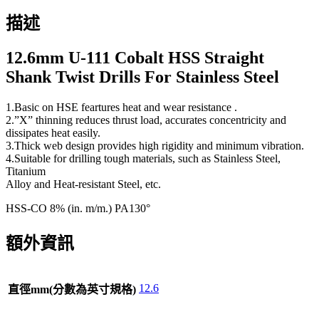
描述
12.6mm U-111 Cobalt HSS Straight
Shank Twist Drills For Stainless Steel
1.Basic on HSE feartures heat and wear resistance .
2.”X” thinning reduces thrust load, accurates concentricity and
dissipates heat easily.
3.Thick web design provides high rigidity and minimum vibration.
4.Suitable for drilling tough materials, such as Stainless Steel,
Titanium
Alloy and Heat-resistant Steel, etc.
HSS-CO 8% (in. m/m.) PA130°
額外資訊
12.6
直徑mm(分數為英寸規格)