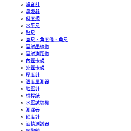
噪音計
尋邊器
斜度規
水平尺
貼尺
直尺、角度儀、角尺
雷射墨線儀
雷射測距儀
內徑卡規
外徑卡規
厚度計
溫度量測器
胎壓計
槓桿錶
水壓試驗機
測漏器
硬度計
酒精測試器
顯微鏡