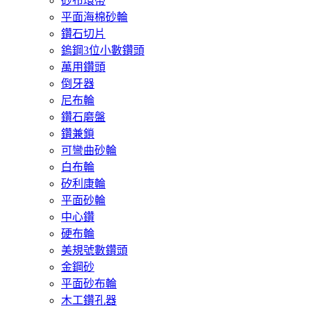
砂布環帶
平面海棉砂輪
鑽石切片
鎢鋼3位小數鑽頭
萬用鑽頭
倒牙器
尼布輪
鑽石磨盤
鑽兼鎖
可彎曲砂輪
白布輪
矽利康輪
平面砂輪
中心鑽
硬布輪
美規號數鑽頭
金鋼砂
平面砂布輪
木工鑽孔器