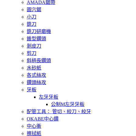
AMADA鋸帶
圓穴鋸
小刀
銑刀
銑刀研磨機
錐型鑽頭
剝皮刀
剪刀
斜柄長鑽頭
水砂紙
各式絲攻
鑽頭絲攻
牙板
左牙牙板
公制M左牙牙板
配管工具： 管切、絞刀、絞牙
OKABE中心鑽
中心衝
擦拭紙