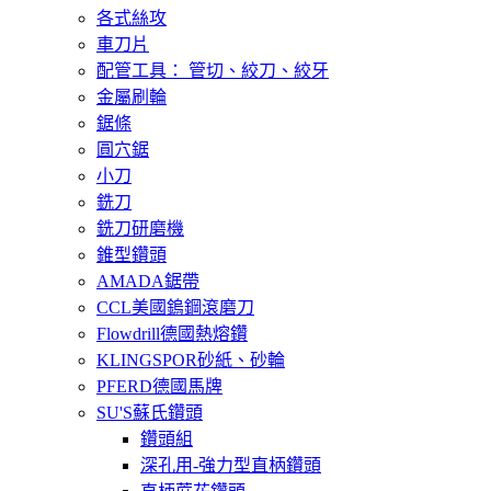
各式絲攻
車刀片
配管工具： 管切、絞刀、絞牙
金屬刷輪
鋸條
圓穴鋸
小刀
銑刀
銑刀研磨機
錐型鑽頭
AMADA鋸帶
CCL美國鎢鋼滾磨刀
Flowdrill德國熱熔鑽
KLINGSPOR砂紙、砂輪
PFERD德國馬牌
SU'S蘇氏鑽頭
鑽頭組
深孔用-強力型直柄鑽頭