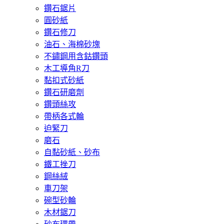
鑽石鋸片
圓砂紙
鑽石修刀
油石、海棉砂塊
不鏽鋼用含鈷鑽頭
木工導角R刀
黏扣式砂紙
鑽石研磨劑
鑽頭絲攻
帶柄各式輪
迫緊刀
磨石
自黏砂紙、砂布
鐵工挫刀
鋼絲絨
車刀架
碗型砂輪
木材鋸刀