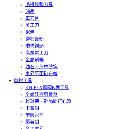
毛邊修整刀具
油品
車刀片
美工刀
鋸條
鑽石膏粉
階梯鑽頭
高級電工刀
金屬刷輪
油石、海棉砂塊
東昇平面砂布輪
剪鉗工具
KNIPEX德國K牌工具
全螺牙桿剪斷器
輕鋼架、輕隔間打孔器
卡簧鉗
塑膠管剪
壓著鉗
多功能剪