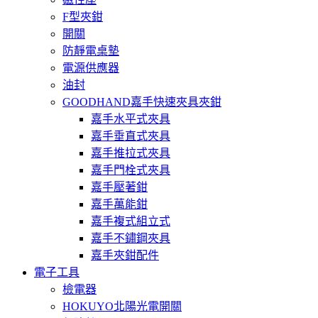
F型夾鉗
開關
防靜電桌墊
電源供應器
油封
GOODHAND嘉手快速夾具夾鉗
嘉手水平式夾具
嘉手垂直式夾具
嘉手推拉式夾具
嘉手門栓式夾具
嘉手壓著鉗
嘉手萬能鉗
嘉手複式組立式
嘉手不鏽鋼夾具
嘉手夾鉗配件
電子工具
檢電器
HOKUYO北陽光電開關