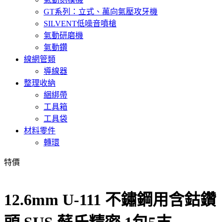
GT系列：立式、萬向氣壓攻牙機
SILVENT低噪音噴槍
氣動研磨機
氣動鑽
線網管類
導線器
整理收納
綑綁帶
工具箱
工具袋
材料零件
轉環
特價
12.6mm U-111 不鏽鋼用含鈷鑽