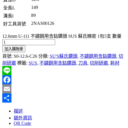
149
全長L
89
溝長l
2NAS00126
好工具貨號
12.6mm U-111 不鏽鋼用含鈷鑽頭 SUS 蘇氏精密 1包5支 數量
加入購物車
貨號:
S0-12.6-C26
分類:
SU'S蘇氏鑽頭
,
不鏽鋼用含鈷鑽頭
,
切
削研磨
標籤:
SUS
,
不鏽鋼用含鈷鑽頭
,
刀具
,
切削研磨
,
耗材
Line
Facebook
Email
分
描述
享
額外資訊
QR Code