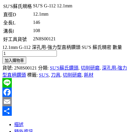
SU'S G-112 12.1mm
SU'S蘇氏規格
12.1mm
直徑D
146
全長L
108
溝長l
2N8S00121
好工具貨號
12.1mm G-112 深孔用-強力型直柄鑽頭 SU'S 蘇氏精密 數量
加入購物車
貨號:
2N8S00121
分類:
SU'S蘇氏鑽頭
,
切削研磨
,
深孔用-強力
型直柄鑽頭
標籤:
SU'S
,
刀具
,
切削研磨
,
耗材
Line
Facebook
Email
分
描述
享
額外資訊