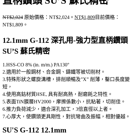
直柄鑽頭 SU’S 蘇氏精密
NT$
2,024
原始價格：NT$2,024。
NT$
1,809
目前價格：
NT$1,809。
12.1mm G-112 深孔用-強力型直柄鑽頭
SU’S 蘇氏精密
1.HSS-CO 8% (in. m/m.) PA130°
2.適用於一般鋼材、合金鋼、鑄鐵等被切削材。
3.特殊形狀之螺旋溝槽，排削順暢及”X” 削薄，鑿口長度變
短，
4.使用高鈷材質HSE, 具有耐高熱，耐磨耗之特性。
5.表面TiN膜層HV2000，摩擦係數小，抗粘著，切削佳。
6.推力負荷減少，適合深孔加工，3倍直徑以上者。
7.心厚大，使鑽頭更具剛性，對抗彎曲及振幅，相對優越。
SU'S G-112 12.1mm