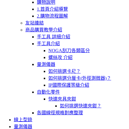
購物說明
1.首頁介紹導覽
2.購物流程圖解
友站連結
商品購買教學介紹
手工具 詳細介紹
手工具介紹
NOGA刮刀各類區分
螺絲攻 介紹
量測儀器
如何挑選卡尺？
如何挑選分厘卡(外徑測微器)？
IP國際保護等級介紹
自動化零件
快速夾具夾鉗
如何挑選快速夾鉗？
各國線徑規格對應整理
線上型錄
量測儀器