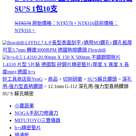
SU’S 1包10支
NT$
578
原始價格：NT$578。
NT$
316
目前價格：
NT$316。
FD2.7-L/F長型表面刮平 (適用M3鑽孔) 鑽孔板厚
可至3.7mm 轉速3000RPM 德國熱熔鑽頭 Flowdrill
0.90mm X 150 X 500mm 不鏽鋼間隙片
1.4310 片型 5片裝 德國製 矽鋼片精密墊片(厚度 X 寬度 X 長
度mm) 德國 h+s
好工具商店街YenG
>
商品
>
切削研磨
>
SU'S蘇氏鑽頭
>
深孔
用-強力型直柄鑽頭
>
12.1mm G-112 深孔用-強力型直柄鑽頭
SU’S 蘇氏精密
小農蔬果
NOGA手刮刀修邊刀
MITUTOYO三豐儀器
h+s精密墊片
過濾紙