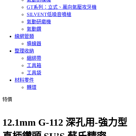
GT系列：立式、萬向氣壓攻牙機
SILVENT低噪音噴槍
氣動研磨機
氣動鑽
線網管類
導線器
整理收納
綑綁帶
工具箱
工具袋
材料零件
轉環
特價
12.1mm G-112 深孔用-強力型