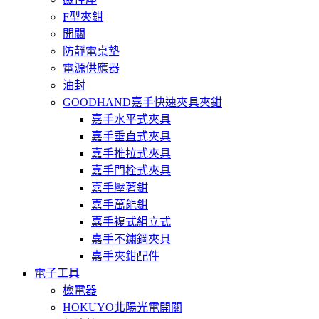
F型夾鉗
開關
防靜電桌墊
電源供應器
油封
GOODHAND嘉手快速夾具夾鉗
嘉手水平式夾具
嘉手垂直式夾具
嘉手推拉式夾具
嘉手門栓式夾具
嘉手壓著鉗
嘉手萬能鉗
嘉手複式組立式
嘉手不鏽鋼夾具
嘉手夾鉗配件
電子工具
檢電器
HOKUYO北陽光電開關