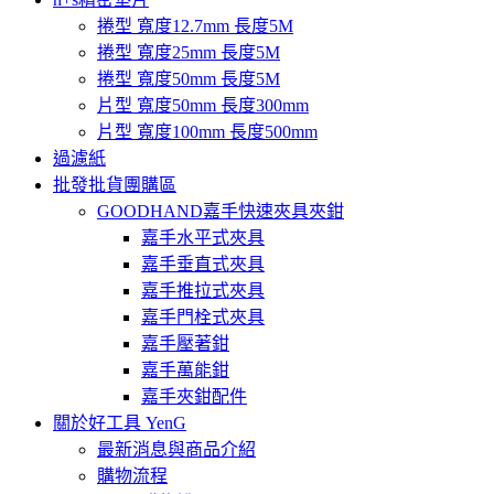
捲型 寬度12.7mm 長度5M
捲型 寬度25mm 長度5M
捲型 寬度50mm 長度5M
片型 寬度50mm 長度300mm
片型 寬度100mm 長度500mm
過濾紙
批發批貨團購區
GOODHAND嘉手快速夾具夾鉗
嘉手水平式夾具
嘉手垂直式夾具
嘉手推拉式夾具
嘉手門栓式夾具
嘉手壓著鉗
嘉手萬能鉗
嘉手夾鉗配件
關於好工具 YenG
最新消息與商品介紹
購物流程