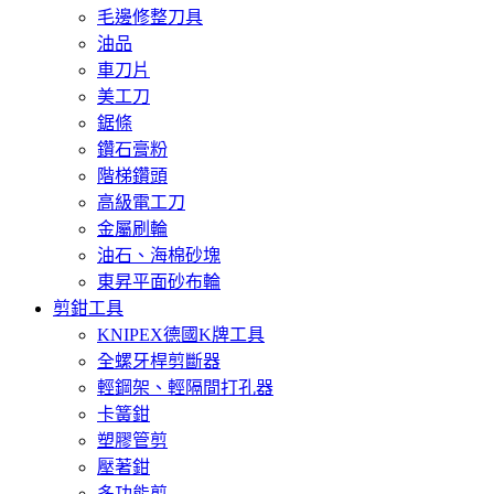
毛邊修整刀具
油品
車刀片
美工刀
鋸條
鑽石膏粉
階梯鑽頭
高級電工刀
金屬刷輪
油石、海棉砂塊
東昇平面砂布輪
剪鉗工具
KNIPEX德國K牌工具
全螺牙桿剪斷器
輕鋼架、輕隔間打孔器
卡簧鉗
塑膠管剪
壓著鉗
多功能剪