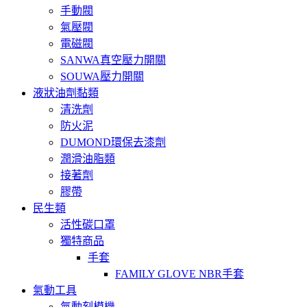
手動閥
氣壓閥
電磁閥
SANWA真空壓力開關
SOUWA壓力開關
液狀油劑黏類
清洗劑
防火泥
DUMOND環保去漆劑
潤滑油脂類
接著劑
膠帶
民生類
活性碳口罩
獨特商品
手套
FAMILY GLOVE NBR手套
氣動工具
氣動刻模機