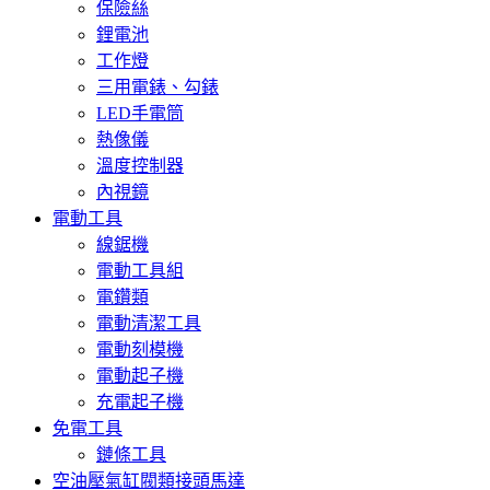
保險絲
鋰電池
工作燈
三用電錶、勾錶
LED手電筒
熱像儀
溫度控制器
內視鏡
電動工具
線鋸機
電動工具組
電鑽類
電動清潔工具
電動刻模機
電動起子機
充電起子機
免電工具
鏈條工具
空油壓氣缸閥類接頭馬達