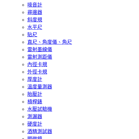
噪音計
尋邊器
斜度規
水平尺
貼尺
直尺、角度儀、角尺
雷射墨線儀
雷射測距儀
內徑卡規
外徑卡規
厚度計
溫度量測器
胎壓計
槓桿錶
水壓試驗機
測漏器
硬度計
酒精測試器
顯微鏡