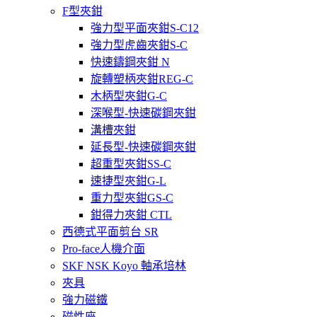
F型夾鉗
強力型平面夾鉗S-C12
強力型虎齒夾鉗S-C
快速鑄鋼夾鉗 N
旋轉塑柄夾鉗REG-C
木柄型夾鉗G-C
深喉型-快速碳鋼夾鉗
溝槽夾鉗
延長型-快速碳鋼夾鉗
超重型夾鉗SS-C
速捷型夾鉗G-L
重力型夾鉗GS-C
鉗得力夾鉗 CTL
西德式平面剪台 SR
Pro-face人機介面
SKF NSK Koyo 軸承培林
夾具
強力磁鐵
磁性座