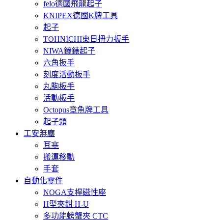
felo德國飛龍起子
KNIPEX德國K牌工具
起子
TOHNICHI東日扭力扳手
NIWA鐘錶起子
六角扳手
刻度活動板手
丸駒板手
活動板手
Octopus章魚牌工具
起子頭
工安無塵
耳塞
搬運移動
手套
自動化零件
NOGA支桿磁性座
H型夾鉗 H-U
多功能螃蟹夾 CTC