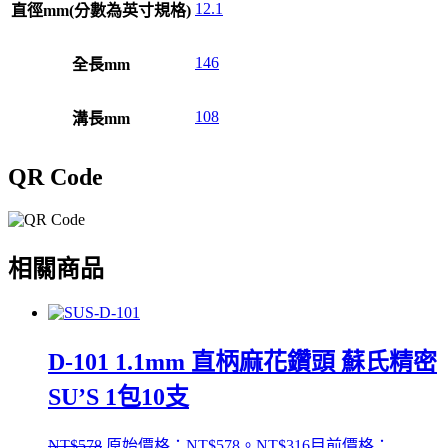
12.1
直徑mm(分數為英寸規格)
146
全長mm
108
溝長mm
QR Code
相關商品
D-101 1.1mm 直柄麻花鑽頭 蘇氏精密
SU’S 1包10支
NT$
578
原始價格：NT$578。
NT$
316
目前價格：