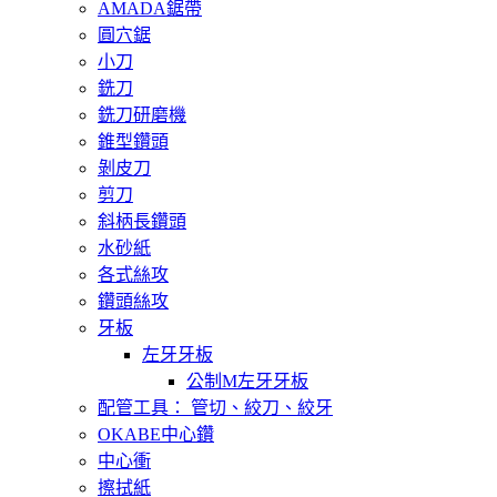
AMADA鋸帶
圓穴鋸
小刀
銑刀
銑刀研磨機
錐型鑽頭
剝皮刀
剪刀
斜柄長鑽頭
水砂紙
各式絲攻
鑽頭絲攻
牙板
左牙牙板
公制M左牙牙板
配管工具： 管切、絞刀、絞牙
OKABE中心鑽
中心衝
擦拭紙