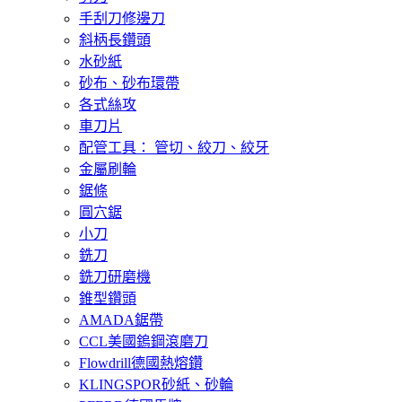
手刮刀修邊刀
斜柄長鑽頭
水砂紙
砂布、砂布環帶
各式絲攻
車刀片
配管工具： 管切、絞刀、絞牙
金屬刷輪
鋸條
圓穴鋸
小刀
銑刀
銑刀研磨機
錐型鑽頭
AMADA鋸帶
CCL美國鎢鋼滾磨刀
Flowdrill德國熱熔鑽
KLINGSPOR砂紙、砂輪