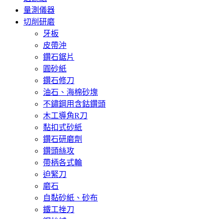
量測儀器
切削研磨
牙板
皮帶沖
鑽石鋸片
圓砂紙
鑽石修刀
油石、海棉砂塊
不鏽鋼用含鈷鑽頭
木工導角R刀
黏扣式砂紙
鑽石研磨劑
鑽頭絲攻
帶柄各式輪
迫緊刀
磨石
自黏砂紙、砂布
鐵工挫刀