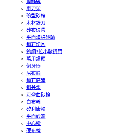
鋼絲絨
車刀架
碗型砂輪
木材鋸刀
砂布環帶
平面海棉砂輪
鑽石切片
鎢鋼3位小數鑽頭
萬用鑽頭
倒牙器
尼布輪
鑽石磨盤
鑽兼鎖
可彎曲砂輪
白布輪
矽利康輪
平面砂輪
中心鑽
硬布輪