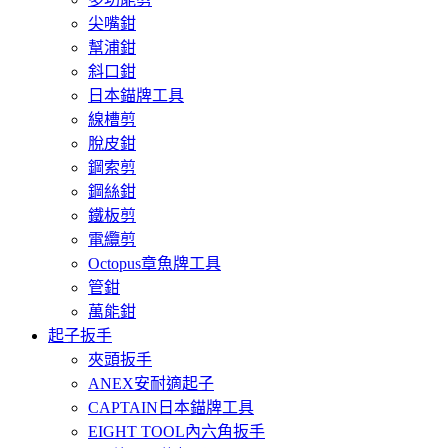
尖嘴鉗
幫浦鉗
斜口鉗
日本錨牌工具
線槽剪
脫皮鉗
鋼索剪
鋼絲鉗
鐵板剪
電纜剪
Octopus章魚牌工具
管鉗
萬能鉗
起子扳手
夾頭扳手
ANEX安耐適起子
CAPTAIN日本錨牌工具
EIGHT TOOL內六角扳手