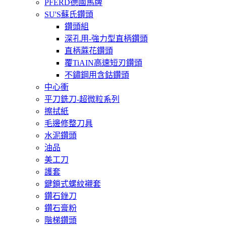
PFERD德國馬牌
SU'S蘇氏鑽頭
鑽頭組
深孔用-強力型直柄鑽頭
直柄蔴花鑽頭
覆TiAIN高速短刃鑽頭
不鏽鋼用含鈷鑽頭
中心衝
平刀銑刀-超微粒系列
擦拭紙
毛邊修整刀具
水泥鑽頭
油品
美工刀
護套
鍵鎖式螺紋襯套
鑽石銼刀
鑽石膏粉
階梯鑽頭