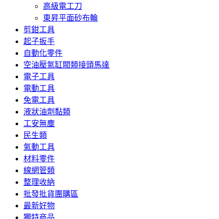
高級電工刀
東昇平面砂布輪
剪鉗工具
起子扳手
自動化零件
空油壓氣缸閥類接頭馬達
電子工具
電動工具
免電工具
液狀油劑黏類
工安無塵
民生類
氣動工具
材料零件
線網管類
整理收納
批發批貨團購區
最新好物
獨特商品