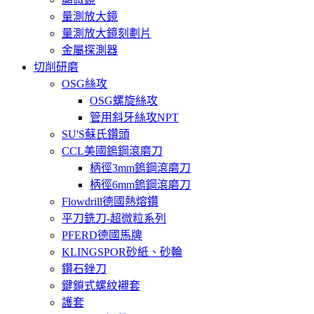
量測放大鏡
量測放大鏡刻劃片
金屬探測器
切削研磨
OSG絲攻
OSG螺旋絲攻
管用斜牙絲攻NPT
SU'S蘇氏鑽頭
CCL美國鎢鋼滾磨刀
柄徑3mm鎢鋼滾磨刀
柄徑6mm鎢鋼滾磨刀
Flowdrill德國熱熔鑽
平刀銑刀-超微粒系列
PFERD德國馬牌
KLINGSPOR砂紙、砂輪
鑽石銼刀
鍵鎖式螺紋襯套
護套