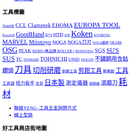
工具標籤
EUROPA TOOL
Clamptek
CCL
EHOMA
Asmith
Koken
GoodHand
HTD
h+s
Flowdrill
KYORITSU
JOB
MARVEL
Mitutoyo
NOGA
NOGA刀刃
OKABE
NOGA握柄
OSG
SU'S
SGS
PEAK
REMS (舊品牌 ROLLER )
RENNSTEIG
SUS
TOHNICHI
不鏽鋼用含鈷
TC
UNID
TENMARS
WEICON
刀具
切削研磨
工具
剪鉗工具
鑽頭
壓著鉗
剝線工具
耗
日本製
測定儀器
滾磨刀
扭力扳手
工具袋
支架
測微錶
材
聯絡YENG–工具五金詢問方式
線上型錄
好工具商店街地圖