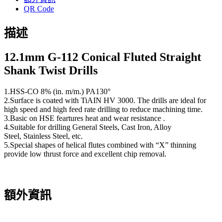
QR Code
描述
12.1
mm G-112 Conical Fluted Straight
Shank Twist Drills
1.HSS-CO 8% (in. m/m.) PA130°
2.Surface is coated with TiAIN HV 3000. The drills are ideal for
high speed and high feed rate drilling to reduce machining time.
3.Basic on HSE feartures heat and wear resistance .
4.Suitable for drilling General Steels, Cast Iron, Alloy
Steel, Stainless Steel, etc.
5.Special shapes of helical flutes combined with “X” thinning
provide low thrust force and excellent chip removal.
額外資訊