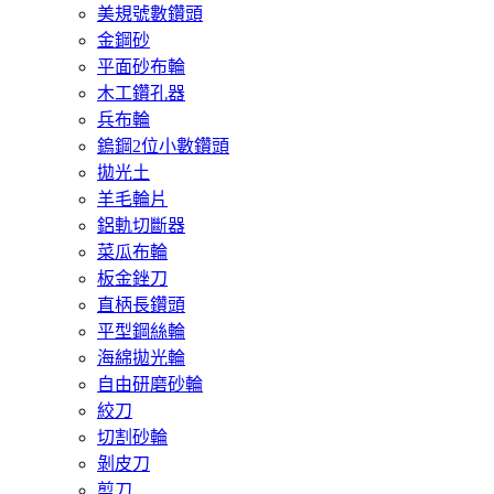
美規號數鑽頭
金鋼砂
平面砂布輪
木工鑽孔器
兵布輪
鎢鋼2位小數鑽頭
拋光土
羊毛輪片
鋁軌切斷器
菜瓜布輪
板金銼刀
直柄長鑽頭
平型鋼絲輪
海綿拋光輪
自由研磨砂輪
絞刀
切割砂輪
剝皮刀
剪刀