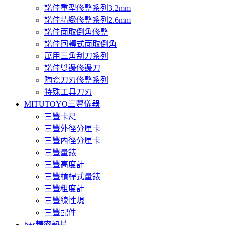
諾佳重型修整系列3.2mm
諾佳精緻修整系列2.6mm
諾佳面取倒角修整
諾佳回轉式面取倒角
萬用三角刮刀系列
諾佳雙邊修邊刀
陶瓷刀刃修整系列
特殊工具刀刃
MITUTOYO三豐儀器
三豐卡尺
三豐外徑分厘卡
三豐內徑分厘卡
三豐量錶
三豐高度計
三豐槓桿式量錶
三豐粗度計
三豐線性規
三豐配件
h+s精密墊片