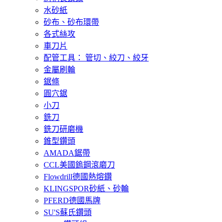
水砂紙
砂布、砂布環帶
各式絲攻
車刀片
配管工具： 管切、絞刀、絞牙
金屬刷輪
鋸條
圓穴鋸
小刀
銑刀
銑刀研磨機
錐型鑽頭
AMADA鋸帶
CCL美國鎢鋼滾磨刀
Flowdrill德國熱熔鑽
KLINGSPOR砂紙、砂輪
PFERD德國馬牌
SU'S蘇氏鑽頭