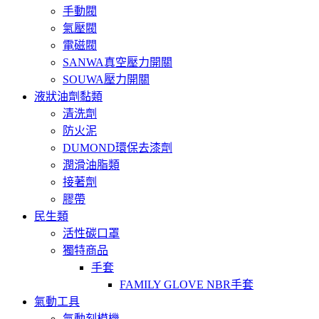
手動閥
氣壓閥
電磁閥
SANWA真空壓力開關
SOUWA壓力開關
液狀油劑黏類
清洗劑
防火泥
DUMOND環保去漆劑
潤滑油脂類
接著劑
膠帶
民生類
活性碳口罩
獨特商品
手套
FAMILY GLOVE NBR手套
氣動工具
氣動刻模機