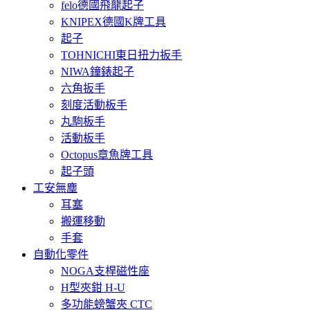
felo德國飛龍起子
KNIPEX德國K牌工具
起子
TOHNICHI東日扭力扳手
NIWA鐘錶起子
六角扳手
刻度活動板手
丸駒板手
活動板手
Octopus章魚牌工具
起子頭
工安無塵
耳塞
搬運移動
手套
自動化零件
NOGA支桿磁性座
H型夾鉗 H-U
多功能螃蟹夾 CTC