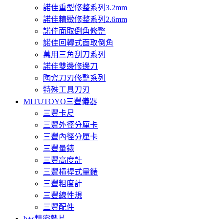
諾佳重型修整系列3.2mm
諾佳精緻修整系列2.6mm
諾佳面取倒角修整
諾佳回轉式面取倒角
萬用三角刮刀系列
諾佳雙邊修邊刀
陶瓷刀刃修整系列
特殊工具刀刃
MITUTOYO三豐儀器
三豐卡尺
三豐外徑分厘卡
三豐內徑分厘卡
三豐量錶
三豐高度計
三豐槓桿式量錶
三豐粗度計
三豐線性規
三豐配件
h+s精密墊片