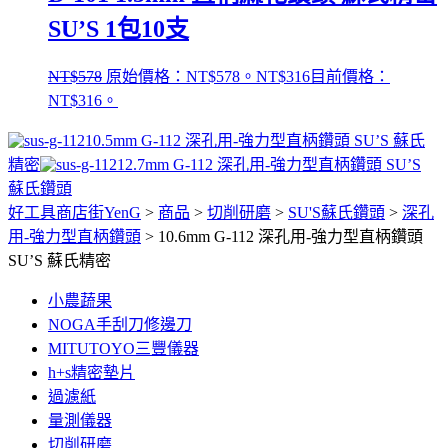
SU’S 1包10支
NT$
578
原始價格：NT$578。
NT$
316
目前價格：
NT$316。
10.5mm G-112 深孔用-強力型直柄鑽頭 SU’S 蘇氏
精密
12.7mm G-112 深孔用-強力型直柄鑽頭 SU’S
蘇氏鑽頭
好工具商店街YenG
>
商品
>
切削研磨
>
SU'S蘇氏鑽頭
>
深孔
用-強力型直柄鑽頭
>
10.6mm G-112 深孔用-強力型直柄鑽頭
SU’S 蘇氏精密
小農蔬果
NOGA手刮刀修邊刀
MITUTOYO三豐儀器
h+s精密墊片
過濾紙
量測儀器
切削研磨