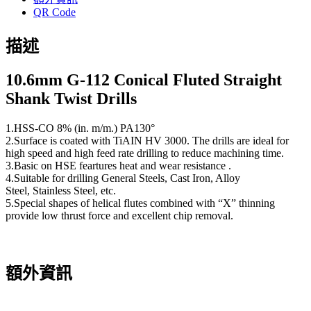
QR Code
描述
10.6
mm G-112 Conical Fluted Straight
Shank Twist Drills
1.HSS-CO 8% (in. m/m.) PA130°
2.Surface is coated with TiAIN HV 3000. The drills are ideal for
high speed and high feed rate drilling to reduce machining time.
3.Basic on HSE feartures heat and wear resistance .
4.Suitable for drilling General Steels, Cast Iron, Alloy
Steel, Stainless Steel, etc.
5.Special shapes of helical flutes combined with “X” thinning
provide low thrust force and excellent chip removal.
額外資訊