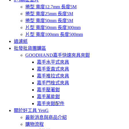
捲型 寬度12.7mm 長度5M
捲型 寬度25mm 長度5M
捲型 寬度50mm 長度5M
片型 寬度50mm 長度300mm
片型 寬度100mm 長度500mm
過濾紙
批發批貨團購區
GOODHAND嘉手快速夾具夾鉗
嘉手水平式夾具
嘉手垂直式夾具
嘉手推拉式夾具
嘉手門栓式夾具
嘉手壓著鉗
嘉手萬能鉗
嘉手夾鉗配件
關於好工具 YenG
最新消息與商品介紹
購物流程