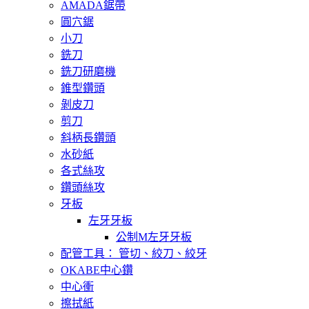
AMADA鋸帶
圓穴鋸
小刀
銑刀
銑刀研磨機
錐型鑽頭
剝皮刀
剪刀
斜柄長鑽頭
水砂紙
各式絲攻
鑽頭絲攻
牙板
左牙牙板
公制M左牙牙板
配管工具： 管切、絞刀、絞牙
OKABE中心鑽
中心衝
擦拭紙