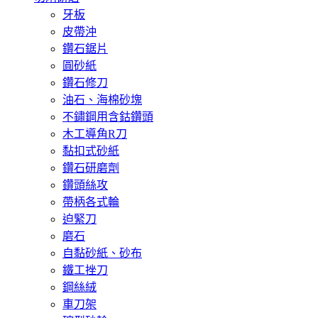
牙板
皮帶沖
鑽石鋸片
圓砂紙
鑽石修刀
油石、海棉砂塊
不鏽鋼用含鈷鑽頭
木工導角R刀
黏扣式砂紙
鑽石研磨劑
鑽頭絲攻
帶柄各式輪
迫緊刀
磨石
自黏砂紙、砂布
鐵工挫刀
鋼絲絨
車刀架