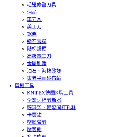
毛邊修整刀具
油品
車刀片
美工刀
鋸條
鑽石膏粉
階梯鑽頭
高級電工刀
金屬刷輪
油石、海棉砂塊
東昇平面砂布輪
剪鉗工具
KNIPEX德國K牌工具
全螺牙桿剪斷器
輕鋼架、輕隔間打孔器
卡簧鉗
塑膠管剪
壓著鉗
多功能剪