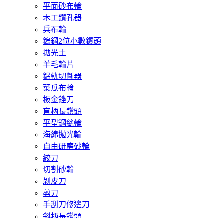
平面砂布輪
木工鑽孔器
兵布輪
鎢鋼2位小數鑽頭
拋光土
羊毛輪片
鋁軌切斷器
菜瓜布輪
板金銼刀
直柄長鑽頭
平型鋼絲輪
海綿拋光輪
自由研磨砂輪
絞刀
切割砂輪
剝皮刀
剪刀
手刮刀修邊刀
斜柄長鑽頭