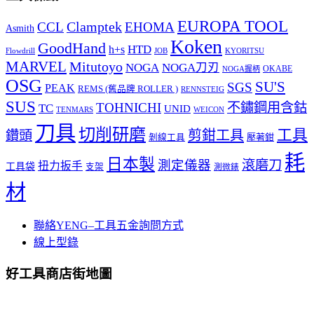
EUROPA TOOL
Clamptek
CCL
EHOMA
Asmith
Koken
GoodHand
HTD
h+s
Flowdrill
KYORITSU
JOB
MARVEL
Mitutoyo
NOGA
NOGA刀刃
OKABE
NOGA握柄
OSG
SU'S
SGS
PEAK
REMS (舊品牌 ROLLER )
RENNSTEIG
SUS
TOHNICHI
不鏽鋼用含鈷
TC
UNID
TENMARS
WEICON
刀具
切削研磨
工具
剪鉗工具
鑽頭
壓著鉗
剝線工具
耗
日本製
測定儀器
滾磨刀
扭力扳手
工具袋
支架
測微錶
材
聯絡YENG–工具五金詢問方式
線上型錄
好工具商店街地圖