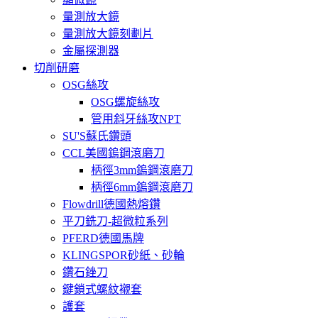
量測放大鏡
量測放大鏡刻劃片
金屬探測器
切削研磨
OSG絲攻
OSG螺旋絲攻
管用斜牙絲攻NPT
SU'S蘇氏鑽頭
CCL美國鎢鋼滾磨刀
柄徑3mm鎢鋼滾磨刀
柄徑6mm鎢鋼滾磨刀
Flowdrill德國熱熔鑽
平刀銑刀-超微粒系列
PFERD德國馬牌
KLINGSPOR砂紙、砂輪
鑽石銼刀
鍵鎖式螺紋襯套
護套