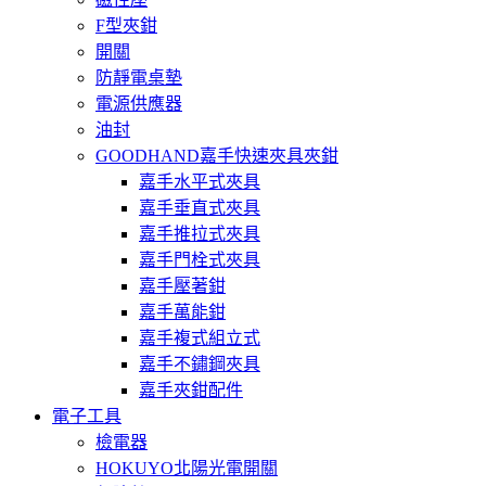
F型夾鉗
開關
防靜電桌墊
電源供應器
油封
GOODHAND嘉手快速夾具夾鉗
嘉手水平式夾具
嘉手垂直式夾具
嘉手推拉式夾具
嘉手門栓式夾具
嘉手壓著鉗
嘉手萬能鉗
嘉手複式組立式
嘉手不鏽鋼夾具
嘉手夾鉗配件
電子工具
檢電器
HOKUYO北陽光電開關