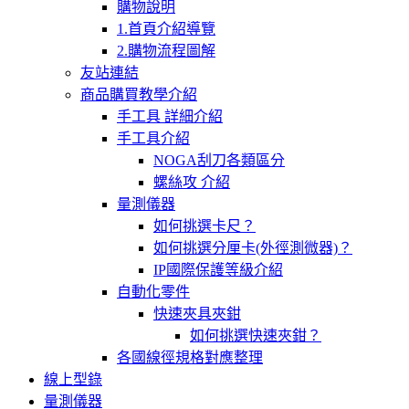
購物說明
1.首頁介紹導覽
2.購物流程圖解
友站連結
商品購買教學介紹
手工具 詳細介紹
手工具介紹
NOGA刮刀各類區分
螺絲攻 介紹
量測儀器
如何挑選卡尺？
如何挑選分厘卡(外徑測微器)？
IP國際保護等級介紹
自動化零件
快速夾具夾鉗
如何挑選快速夾鉗？
各國線徑規格對應整理
線上型錄
量測儀器