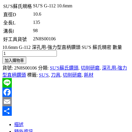
SU'S G-112 10.6mm
SU'S蘇氏規格
10.6
直徑D
135
全長L
98
溝長l
2N8S00106
好工具貨號
10.6mm G-112 深孔用-強力型直柄鑽頭 SU'S 蘇氏精密 數量
加入購物車
貨號:
2N8S00106
分類:
SU'S蘇氏鑽頭
,
切削研磨
,
深孔用-強力
型直柄鑽頭
標籤:
SU'S
,
刀具
,
切削研磨
,
耗材
Line
Facebook
Email
分
描述
享
額外資訊