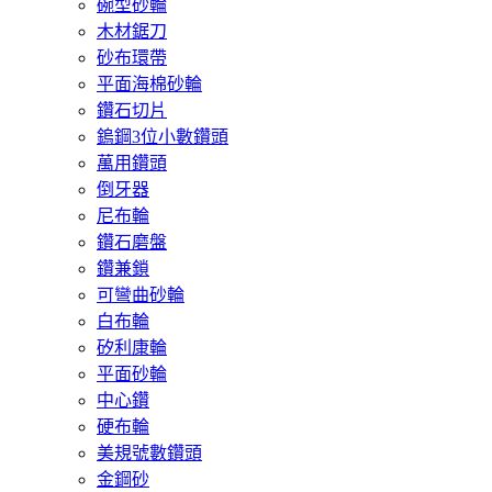
碗型砂輪
木材鋸刀
砂布環帶
平面海棉砂輪
鑽石切片
鎢鋼3位小數鑽頭
萬用鑽頭
倒牙器
尼布輪
鑽石磨盤
鑽兼鎖
可彎曲砂輪
白布輪
矽利康輪
平面砂輪
中心鑽
硬布輪
美規號數鑽頭
金鋼砂