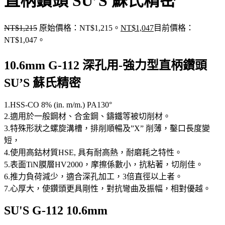
直柄鑽頭 SU’S 蘇氏精密
NT$
1,215
原始價格：NT$1,215。
NT$
1,047
目前價格：
NT$1,047。
10.6mm G-112 深孔用-強力型直柄鑽頭
SU’S 蘇氏精密
1.HSS-CO 8% (in. m/m.) PA130°
2.適用於一般鋼材、合金鋼、鑄鐵等被切削材。
3.特殊形狀之螺旋溝槽，排削順暢及”X” 削薄，鑿口長度變
短，
4.使用高鈷材質HSE, 具有耐高熱，耐磨耗之特性。
5.表面TiN膜層HV2000，摩擦係數小，抗粘著，切削佳。
6.推力負荷減少，適合深孔加工，3倍直徑以上者。
7.心厚大，使鑽頭更具剛性，對抗彎曲及振幅，相對優越。
SU'S G-112 10.6mm