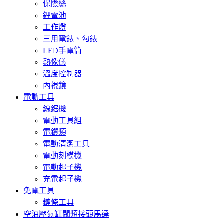
保險絲
鋰電池
工作燈
三用電錶、勾錶
LED手電筒
熱像儀
溫度控制器
內視鏡
電動工具
線鋸機
電動工具組
電鑽類
電動清潔工具
電動刻模機
電動起子機
充電起子機
免電工具
鏈條工具
空油壓氣缸閥類接頭馬達