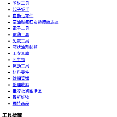
剪鉗工具
起子扳手
自動化零件
空油壓氣缸閥類接頭馬達
電子工具
電動工具
免電工具
液狀油劑黏類
工安無塵
民生類
氣動工具
材料零件
線網管類
整理收納
批發批貨團購區
最新好物
獨特商品
工具標籤