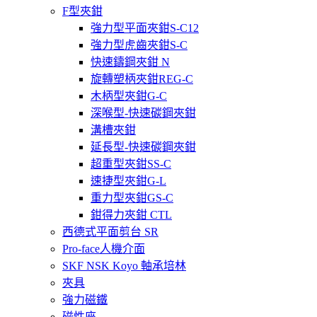
F型夾鉗
強力型平面夾鉗S-C12
強力型虎齒夾鉗S-C
快速鑄鋼夾鉗 N
旋轉塑柄夾鉗REG-C
木柄型夾鉗G-C
深喉型-快速碳鋼夾鉗
溝槽夾鉗
延長型-快速碳鋼夾鉗
超重型夾鉗SS-C
速捷型夾鉗G-L
重力型夾鉗GS-C
鉗得力夾鉗 CTL
西德式平面剪台 SR
Pro-face人機介面
SKF NSK Koyo 軸承培林
夾具
強力磁鐵
磁性座