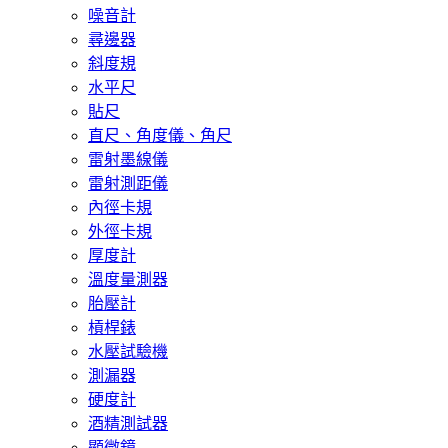
噪音計
尋邊器
斜度規
水平尺
貼尺
直尺、角度儀、角尺
雷射墨線儀
雷射測距儀
內徑卡規
外徑卡規
厚度計
溫度量測器
胎壓計
槓桿錶
水壓試驗機
測漏器
硬度計
酒精測試器
顯微鏡