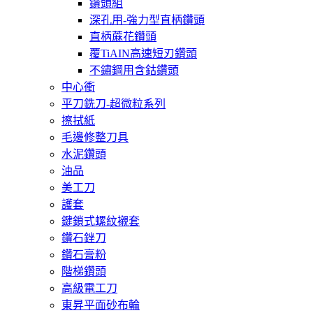
鑽頭組
深孔用-強力型直柄鑽頭
直柄蔴花鑽頭
覆TiAIN高速短刃鑽頭
不鏽鋼用含鈷鑽頭
中心衝
平刀銑刀-超微粒系列
擦拭紙
毛邊修整刀具
水泥鑽頭
油品
美工刀
護套
鍵鎖式螺紋襯套
鑽石銼刀
鑽石膏粉
階梯鑽頭
高級電工刀
東昇平面砂布輪