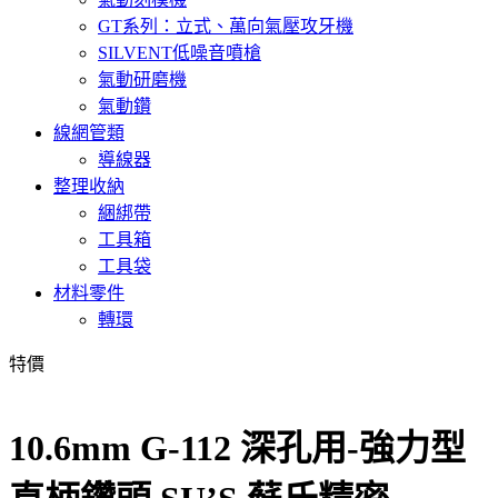
GT系列：立式、萬向氣壓攻牙機
SILVENT低噪音噴槍
氣動研磨機
氣動鑽
線網管類
導線器
整理收納
綑綁帶
工具箱
工具袋
材料零件
轉環
特價
10.6mm G-112 深孔用-強力型