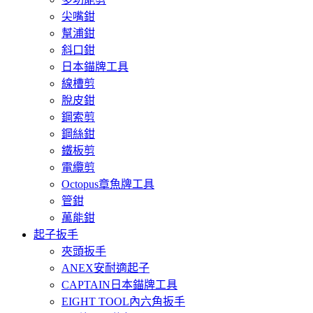
尖嘴鉗
幫浦鉗
斜口鉗
日本錨牌工具
線槽剪
脫皮鉗
鋼索剪
鋼絲鉗
鐵板剪
電纜剪
Octopus章魚牌工具
管鉗
萬能鉗
起子扳手
夾頭扳手
ANEX安耐適起子
CAPTAIN日本錨牌工具
EIGHT TOOL內六角扳手