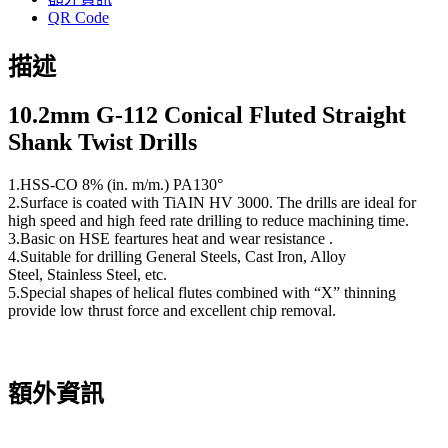
QR Code
描述
10.2
mm G-112 Conical Fluted Straight
Shank Twist Drills
1.HSS-CO 8% (in. m/m.) PA130°
2.Surface is coated with TiAIN HV 3000. The drills are ideal for
high speed and high feed rate drilling to reduce machining time.
3.Basic on HSE feartures heat and wear resistance .
4.Suitable for drilling General Steels, Cast Iron, Alloy
Steel, Stainless Steel, etc.
5.Special shapes of helical flutes combined with “X” thinning
provide low thrust force and excellent chip removal.
額外資訊