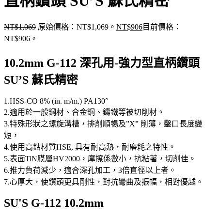
直柄鑽頭 SU’S 蘇氏精密
NT$
1,069
原始價格：NT$1,069。
NT$
906
目前價格：
NT$906。
10.2mm G-112 深孔用-強力型直柄鑽頭
SU’S 蘇氏精密
1.HSS-CO 8% (in. m/m.) PA130°
2.適用於一般鋼材、合金鋼、鑄鐵等被切削材。
3.特殊形狀之螺旋溝槽，排削順暢及”X” 削薄，鑿口長度變
短，
4.使用高鈷材質HSE, 具有耐高熱，耐磨耗之特性。
5.表面TiN膜層HV2000，摩擦係數小，抗粘著，切削佳。
6.推力負荷減少，適合深孔加工，3倍直徑以上者。
7.心厚大，使鑽頭更具剛性，對抗彎曲及振幅，相對優越。
SU'S G-112 10.2mm