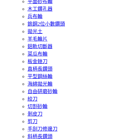
平面砂布輪
木工鑽孔器
兵布輪
鎢鋼2位小數鑽頭
拋光土
羊毛輪片
鋁軌切斷器
菜瓜布輪
板金銼刀
直柄長鑽頭
平型鋼絲輪
海綿拋光輪
自由研磨砂輪
絞刀
切割砂輪
剝皮刀
剪刀
手刮刀修邊刀
斜柄長鑽頭