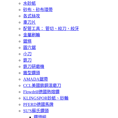
水砂紙
砂布、砂布環帶
各式絲攻
車刀片
配管工具： 管切、絞刀、絞牙
金屬刷輪
鋸條
圓穴鋸
小刀
銑刀
銑刀研磨機
錐型鑽頭
AMADA鋸帶
CCL美國鎢鋼滾磨刀
Flowdrill德國熱熔鑽
KLINGSPOR砂紙、砂輪
PFERD德國馬牌
SU'S蘇氏鑽頭
鑽頭組