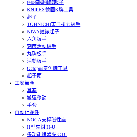
felo德國飛龍起子
KNIPEX德國K牌工具
起子
TOHNICHI東日扭力扳手
NIWA鐘錶起子
六角扳手
刻度活動板手
丸駒板手
活動板手
Octopus章魚牌工具
起子頭
工安無塵
耳塞
搬運移動
手套
自動化零件
NOGA支桿磁性座
H型夾鉗 H-U
多功能螃蟹夾 CTC