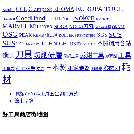
EUROPA TOOL
Clamptek
CCL
EHOMA
Asmith
Koken
GoodHand
HTD
h+s
Flowdrill
KYORITSU
JOB
MARVEL
Mitutoyo
NOGA
NOGA刀刃
OKABE
NOGA握柄
OSG
SU'S
SGS
PEAK
REMS (舊品牌 ROLLER )
RENNSTEIG
SUS
TOHNICHI
不鏽鋼用含鈷
TC
UNID
TENMARS
WEICON
刀具
切削研磨
工具
剪鉗工具
鑽頭
壓著鉗
剝線工具
耗
日本製
測定儀器
滾磨刀
扭力扳手
工具袋
支架
測微錶
材
聯絡YENG–工具五金詢問方式
線上型錄
好工具商店街地圖