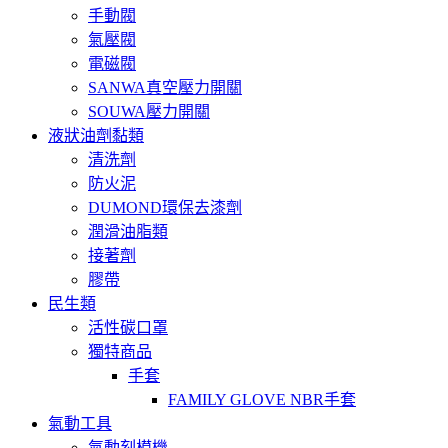
手動閥
氣壓閥
電磁閥
SANWA真空壓力開關
SOUWA壓力開關
液狀油劑黏類
清洗劑
防火泥
DUMOND環保去漆劑
潤滑油脂類
接著劑
膠帶
民生類
活性碳口罩
獨特商品
手套
FAMILY GLOVE NBR手套
氣動工具
氣動刻模機