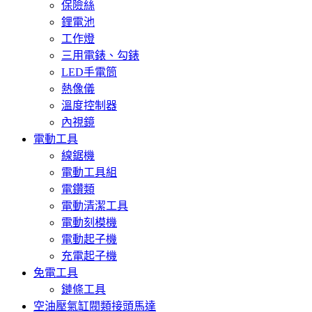
保險絲
鋰電池
工作燈
三用電錶、勾錶
LED手電筒
熱像儀
溫度控制器
內視鏡
電動工具
線鋸機
電動工具組
電鑽類
電動清潔工具
電動刻模機
電動起子機
充電起子機
免電工具
鏈條工具
空油壓氣缸閥類接頭馬達