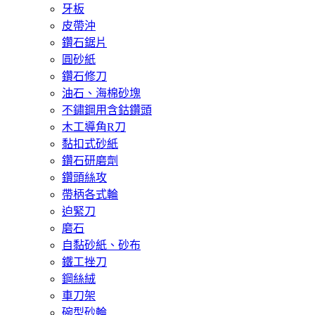
牙板
皮帶沖
鑽石鋸片
圓砂紙
鑽石修刀
油石、海棉砂塊
不鏽鋼用含鈷鑽頭
木工導角R刀
黏扣式砂紙
鑽石研磨劑
鑽頭絲攻
帶柄各式輪
迫緊刀
磨石
自黏砂紙、砂布
鐵工挫刀
鋼絲絨
車刀架
碗型砂輪