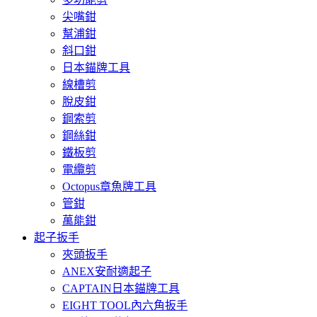
尖嘴鉗
幫浦鉗
斜口鉗
日本錨牌工具
線槽剪
脫皮鉗
鋼索剪
鋼絲鉗
鐵板剪
電纜剪
Octopus章魚牌工具
管鉗
萬能鉗
起子扳手
夾頭扳手
ANEX安耐適起子
CAPTAIN日本錨牌工具
EIGHT TOOL內六角扳手