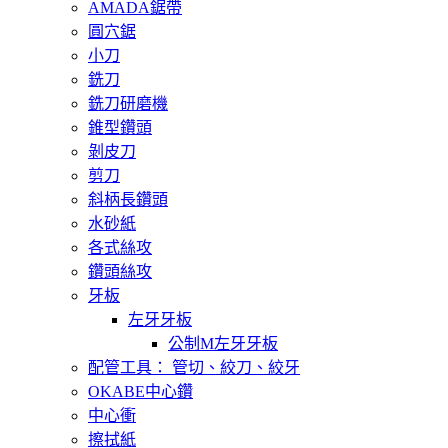
AMADA鋸帶
圓穴鋸
小刀
銑刀
銑刀研磨機
錐型鑽頭
剝皮刀
剪刀
斜柄長鑽頭
水砂紙
各式絲攻
鑽頭絲攻
牙板
左牙牙板
公制M左牙牙板
配管工具： 管切、絞刀、絞牙
OKABE中心鑽
中心衝
擦拭紙