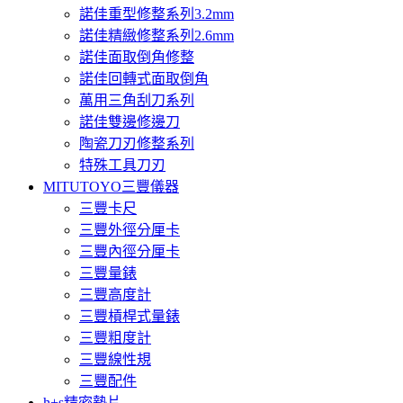
諾佳重型修整系列3.2mm
諾佳精緻修整系列2.6mm
諾佳面取倒角修整
諾佳回轉式面取倒角
萬用三角刮刀系列
諾佳雙邊修邊刀
陶瓷刀刃修整系列
特殊工具刀刃
MITUTOYO三豐儀器
三豐卡尺
三豐外徑分厘卡
三豐內徑分厘卡
三豐量錶
三豐高度計
三豐槓桿式量錶
三豐粗度計
三豐線性規
三豐配件
h+s精密墊片