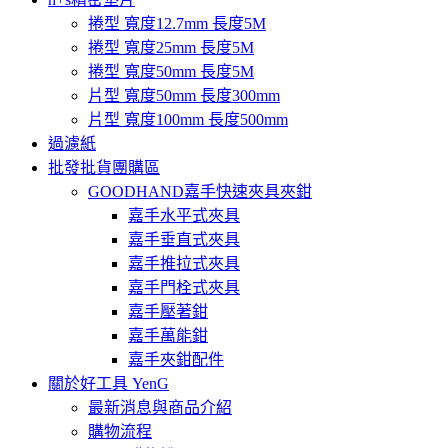
捲型 寬度12.7mm 長度5M
捲型 寬度25mm 長度5M
捲型 寬度50mm 長度5M
片型 寬度50mm 長度300mm
片型 寬度100mm 長度500mm
過濾紙
批發批貨團購區
GOODHAND嘉手快速夾具夾鉗
嘉手水平式夾具
嘉手垂直式夾具
嘉手推拉式夾具
嘉手門栓式夾具
嘉手壓著鉗
嘉手萬能鉗
嘉手夾鉗配件
關於好工具 YenG
最新消息與商品介紹
購物流程