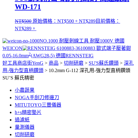
WD-171
NT$
500
原始價格：NT$500。
NT$
289
目前價格：
NT$289。
NO.1000 耐壓剝線工具 耐壓1000V 德國
WEICON
6100883 歐式端子壓著鉗
2
0.05-16.0mm
(AWG28-5) 德國RENNSTEIG
好工具商店街YenG
>
商品
>
切削研磨
>
SU'S蘇氏鑽頭
>
深孔
用-強力型直柄鑽頭
>
10.2mm G-112 深孔用-強力型直柄鑽頭
SU’S 蘇氏精密
小農蔬果
NOGA手刮刀修邊刀
MITUTOYO三豐儀器
h+s精密墊片
過濾紙
量測儀器
切削研磨