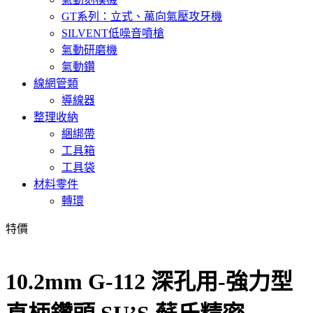
GT系列：立式、萬向氣壓攻牙機
SILVENT低噪音噴槍
氣動研磨機
氣動鑽
線網管類
導線器
整理收納
綑綁帶
工具箱
工具袋
材料零件
轉環
特價
10.2mm G-112 深孔用-強力型