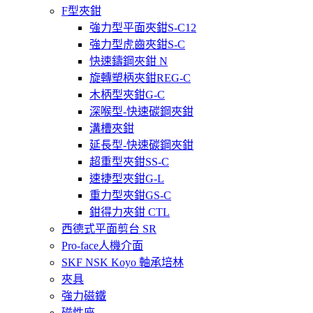
F型夾鉗
強力型平面夾鉗S-C12
強力型虎齒夾鉗S-C
快速鑄鋼夾鉗 N
旋轉塑柄夾鉗REG-C
木柄型夾鉗G-C
深喉型-快速碳鋼夾鉗
溝槽夾鉗
延長型-快速碳鋼夾鉗
超重型夾鉗SS-C
速捷型夾鉗G-L
重力型夾鉗GS-C
鉗得力夾鉗 CTL
西德式平面剪台 SR
Pro-face人機介面
SKF NSK Koyo 軸承培林
夾具
強力磁鐵
磁性座