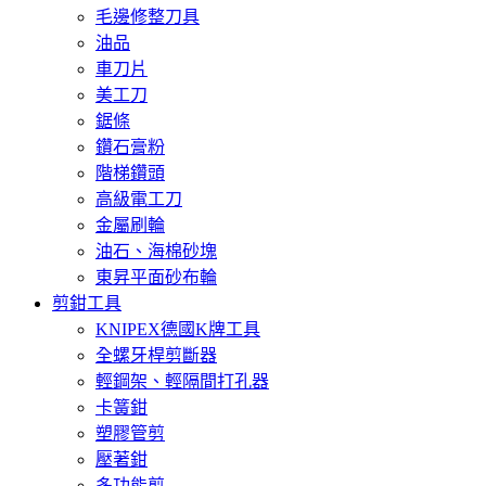
毛邊修整刀具
油品
車刀片
美工刀
鋸條
鑽石膏粉
階梯鑽頭
高級電工刀
金屬刷輪
油石、海棉砂塊
東昇平面砂布輪
剪鉗工具
KNIPEX德國K牌工具
全螺牙桿剪斷器
輕鋼架、輕隔間打孔器
卡簧鉗
塑膠管剪
壓著鉗
多功能剪