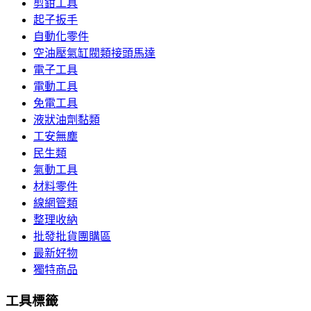
剪鉗工具
起子扳手
自動化零件
空油壓氣缸閥類接頭馬達
電子工具
電動工具
免電工具
液狀油劑黏類
工安無塵
民生類
氣動工具
材料零件
線網管類
整理收納
批發批貨團購區
最新好物
獨特商品
工具標籤