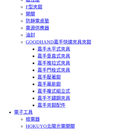
F型夾鉗
開關
防靜電桌墊
電源供應器
油封
GOODHAND嘉手快速夾具夾鉗
嘉手水平式夾具
嘉手垂直式夾具
嘉手推拉式夾具
嘉手門栓式夾具
嘉手壓著鉗
嘉手萬能鉗
嘉手複式組立式
嘉手不鏽鋼夾具
嘉手夾鉗配件
電子工具
檢電器
HOKUYO北陽光電開關