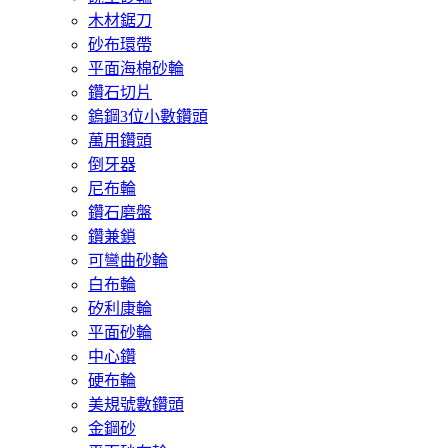
木材鋸刀
砂布環帶
平面海棉砂輪
鑽石切片
鎢鋼3位小數鑽頭
萬用鑽頭
倒牙器
尼布輪
鑽石磨盤
鑽兼鎖
可彎曲砂輪
白布輪
矽利康輪
平面砂輪
中心鑽
硬布輪
美規號數鑽頭
金鋼砂