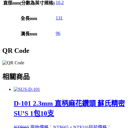
10.2
直徑mm(分數為英寸規格)
131
全長mm
96
溝長mm
QR Code
相關商品
D-101 2.3mm 直柄麻花鑽頭 蘇氏精密
SU’S 1包10支
NT$
665
原始價格：NT$665。
NT$
316
目前價格：