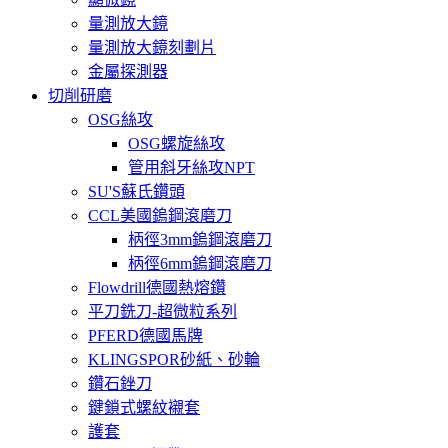
量測放大鏡
量測放大鏡刻劃片
金屬探測器
切削研磨
OSG絲攻
OSG螺旋絲攻
管用斜牙絲攻NPT
SU'S蘇氏鑽頭
CCL美國鎢鋼滾磨刀
柄徑3mm鎢鋼滾磨刀
柄徑6mm鎢鋼滾磨刀
Flowdrill德國熱熔鑽
平刀銑刀-超微粒系列
PFERD德國馬牌
KLINGSPOR砂紙、砂輪
鑽石銼刀
鍵鎖式螺紋襯套
護套