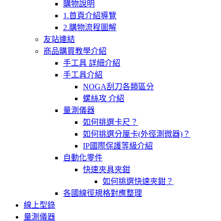
購物說明
1.首頁介紹導覽
2.購物流程圖解
友站連結
商品購買教學介紹
手工具 詳細介紹
手工具介紹
NOGA刮刀各類區分
螺絲攻 介紹
量測儀器
如何挑選卡尺？
如何挑選分厘卡(外徑測微器)？
IP國際保護等級介紹
自動化零件
快速夾具夾鉗
如何挑選快速夾鉗？
各國線徑規格對應整理
線上型錄
量測儀器