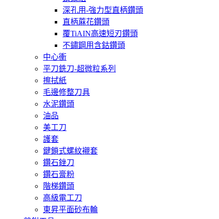
深孔用-強力型直柄鑽頭
直柄蔴花鑽頭
覆TiAIN高速短刃鑽頭
不鏽鋼用含鈷鑽頭
中心衝
平刀銑刀-超微粒系列
擦拭紙
毛邊修整刀具
水泥鑽頭
油品
美工刀
護套
鍵鎖式螺紋襯套
鑽石銼刀
鑽石膏粉
階梯鑽頭
高級電工刀
東昇平面砂布輪