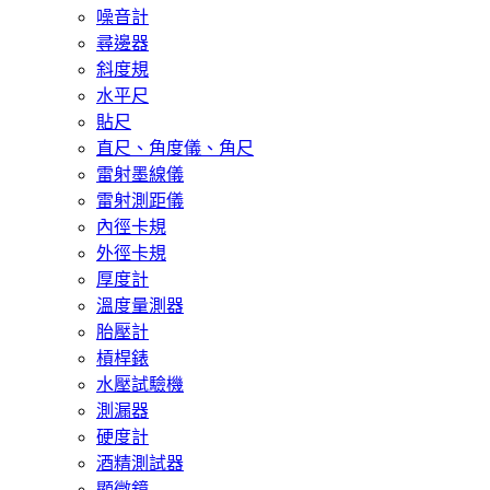
噪音計
尋邊器
斜度規
水平尺
貼尺
直尺、角度儀、角尺
雷射墨線儀
雷射測距儀
內徑卡規
外徑卡規
厚度計
溫度量測器
胎壓計
槓桿錶
水壓試驗機
測漏器
硬度計
酒精測試器
顯微鏡