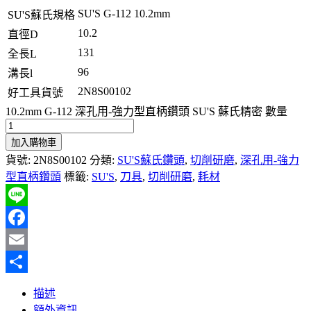
SU'S G-112 10.2mm
SU'S蘇氏規格
10.2
直徑D
131
全長L
96
溝長l
2N8S00102
好工具貨號
10.2mm G-112 深孔用-強力型直柄鑽頭 SU'S 蘇氏精密 數量
加入購物車
貨號:
2N8S00102
分類:
SU'S蘇氏鑽頭
,
切削研磨
,
深孔用-強力
型直柄鑽頭
標籤:
SU'S
,
刀具
,
切削研磨
,
耗材
Line
Facebook
Email
分
描述
享
額外資訊