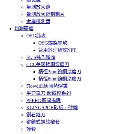
量測放大鏡
量測放大鏡刻劃片
金屬探測器
切削研磨
OSG絲攻
OSG螺旋絲攻
管用斜牙絲攻NPT
SU'S蘇氏鑽頭
CCL美國鎢鋼滾磨刀
柄徑3mm鎢鋼滾磨刀
柄徑6mm鎢鋼滾磨刀
Flowdrill德國熱熔鑽
平刀銑刀-超微粒系列
PFERD德國馬牌
KLINGSPOR砂紙、砂輪
鑽石銼刀
鍵鎖式螺紋襯套
護套