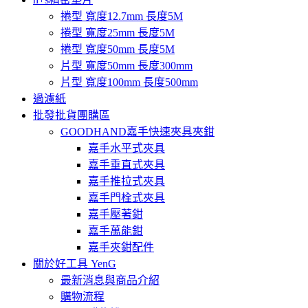
捲型 寬度12.7mm 長度5M
捲型 寬度25mm 長度5M
捲型 寬度50mm 長度5M
片型 寬度50mm 長度300mm
片型 寬度100mm 長度500mm
過濾紙
批發批貨團購區
GOODHAND嘉手快速夾具夾鉗
嘉手水平式夾具
嘉手垂直式夾具
嘉手推拉式夾具
嘉手門栓式夾具
嘉手壓著鉗
嘉手萬能鉗
嘉手夾鉗配件
關於好工具 YenG
最新消息與商品介紹
購物流程