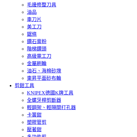
毛邊修整刀具
油品
車刀片
美工刀
鋸條
鑽石膏粉
階梯鑽頭
高級電工刀
金屬刷輪
油石、海棉砂塊
東昇平面砂布輪
剪鉗工具
KNIPEX德國K牌工具
全螺牙桿剪斷器
輕鋼架、輕隔間打孔器
卡簧鉗
塑膠管剪
壓著鉗
多功能剪