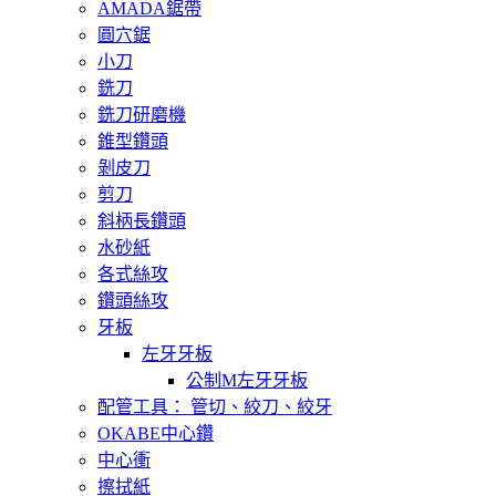
AMADA鋸帶
圓穴鋸
小刀
銑刀
銑刀研磨機
錐型鑽頭
剝皮刀
剪刀
斜柄長鑽頭
水砂紙
各式絲攻
鑽頭絲攻
牙板
左牙牙板
公制M左牙牙板
配管工具： 管切、絞刀、絞牙
OKABE中心鑽
中心衝
擦拭紙