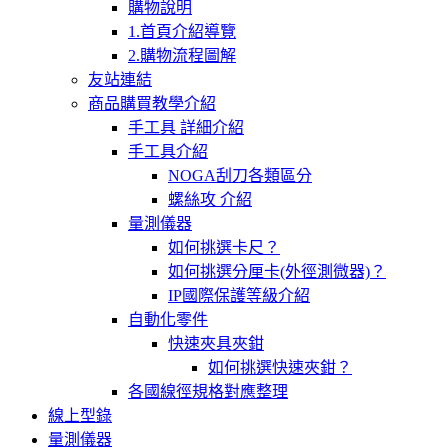
購物說明
1.首頁介紹導覽
2.購物流程圖解
友站連結
商品購買教學介紹
手工具 詳細介紹
手工具介紹
NOGA刮刀各類區分
螺絲攻 介紹
量測儀器
如何挑選卡尺？
如何挑選分厘卡(外徑測微器)？
IP國際保護等級介紹
自動化零件
快速夾具夾鉗
如何挑選快速夾鉗？
各國線徑規格對應整理
線上型錄
量測儀器