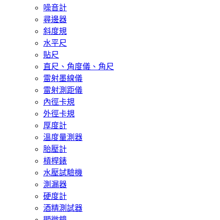
噪音計
尋邊器
斜度規
水平尺
貼尺
直尺、角度儀、角尺
雷射墨線儀
雷射測距儀
內徑卡規
外徑卡規
厚度計
溫度量測器
胎壓計
槓桿錶
水壓試驗機
測漏器
硬度計
酒精測試器
顯微鏡