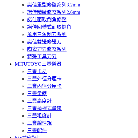
諾佳重型修整系列3.2mm
諾佳精緻修整系列2.6mm
諾佳面取倒角修整
諾佳回轉式面取倒角
萬用三角刮刀系列
諾佳雙邊修邊刀
陶瓷刀刃修整系列
特殊工具刀刃
MITUTOYO三豐儀器
三豐卡尺
三豐外徑分厘卡
三豐內徑分厘卡
三豐量錶
三豐高度計
三豐槓桿式量錶
三豐粗度計
三豐線性規
三豐配件
h+s精密墊片