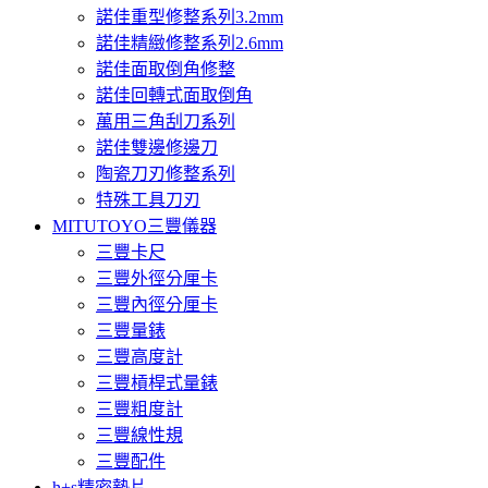
諾佳重型修整系列3.2mm
諾佳精緻修整系列2.6mm
諾佳面取倒角修整
諾佳回轉式面取倒角
萬用三角刮刀系列
諾佳雙邊修邊刀
陶瓷刀刃修整系列
特殊工具刀刃
MITUTOYO三豐儀器
三豐卡尺
三豐外徑分厘卡
三豐內徑分厘卡
三豐量錶
三豐高度計
三豐槓桿式量錶
三豐粗度計
三豐線性規
三豐配件
h+s精密墊片