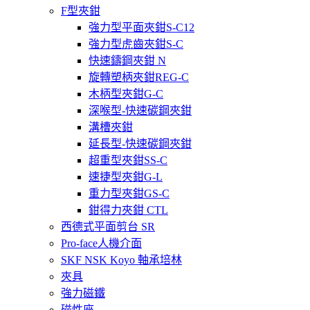
F型夾鉗
強力型平面夾鉗S-C12
強力型虎齒夾鉗S-C
快速鑄鋼夾鉗 N
旋轉塑柄夾鉗REG-C
木柄型夾鉗G-C
深喉型-快速碳鋼夾鉗
溝槽夾鉗
延長型-快速碳鋼夾鉗
超重型夾鉗SS-C
速捷型夾鉗G-L
重力型夾鉗GS-C
鉗得力夾鉗 CTL
西德式平面剪台 SR
Pro-face人機介面
SKF NSK Koyo 軸承培林
夾具
強力磁鐵
磁性座