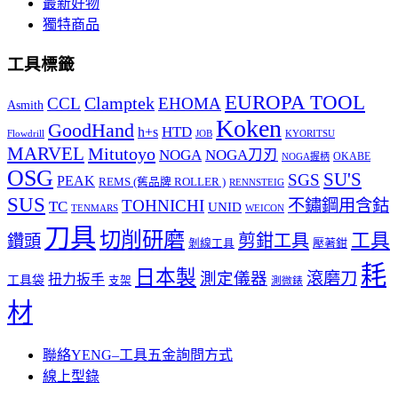
最新好物
獨特商品
工具標籤
EUROPA TOOL
Clamptek
CCL
EHOMA
Asmith
Koken
GoodHand
HTD
h+s
Flowdrill
KYORITSU
JOB
MARVEL
Mitutoyo
NOGA
NOGA刀刃
OKABE
NOGA握柄
OSG
SU'S
SGS
PEAK
REMS (舊品牌 ROLLER )
RENNSTEIG
SUS
TOHNICHI
不鏽鋼用含鈷
TC
UNID
TENMARS
WEICON
刀具
切削研磨
工具
剪鉗工具
鑽頭
壓著鉗
剝線工具
耗
日本製
測定儀器
滾磨刀
扭力扳手
工具袋
支架
測微錶
材
聯絡YENG–工具五金詢問方式
線上型錄