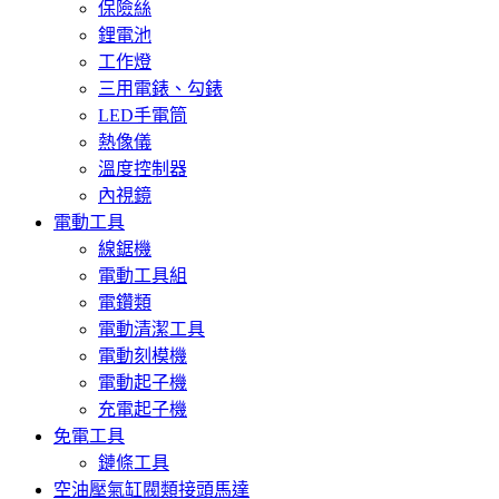
保險絲
鋰電池
工作燈
三用電錶、勾錶
LED手電筒
熱像儀
溫度控制器
內視鏡
電動工具
線鋸機
電動工具組
電鑽類
電動清潔工具
電動刻模機
電動起子機
充電起子機
免電工具
鏈條工具
空油壓氣缸閥類接頭馬達