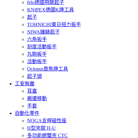
felo德國飛龍起子
KNIPEX德國K牌工具
起子
TOHNICHI東日扭力扳手
NIWA鐘錶起子
六角扳手
刻度活動板手
丸駒板手
活動板手
Octopus章魚牌工具
起子頭
工安無塵
耳塞
搬運移動
手套
自動化零件
NOGA支桿磁性座
H型夾鉗 H-U
多功能螃蟹夾 CTC