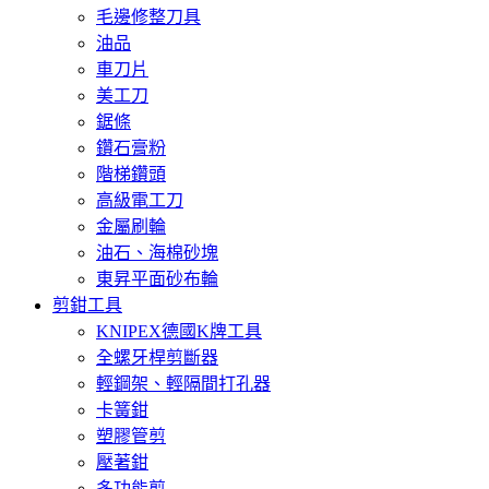
毛邊修整刀具
油品
車刀片
美工刀
鋸條
鑽石膏粉
階梯鑽頭
高級電工刀
金屬刷輪
油石、海棉砂塊
東昇平面砂布輪
剪鉗工具
KNIPEX德國K牌工具
全螺牙桿剪斷器
輕鋼架、輕隔間打孔器
卡簧鉗
塑膠管剪
壓著鉗
多功能剪