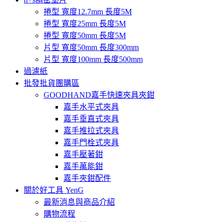
捲型 寬度12.7mm 長度5M
捲型 寬度25mm 長度5M
捲型 寬度50mm 長度5M
片型 寬度50mm 長度300mm
片型 寬度100mm 長度500mm
過濾紙
批發批貨團購區
GOODHAND嘉手快速夾具夾鉗
嘉手水平式夾具
嘉手垂直式夾具
嘉手推拉式夾具
嘉手門栓式夾具
嘉手壓著鉗
嘉手萬能鉗
嘉手夾鉗配件
關於好工具 YenG
最新消息與商品介紹
購物流程