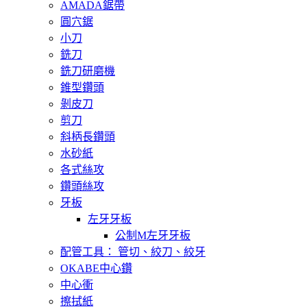
AMADA鋸帶
圓穴鋸
小刀
銑刀
銑刀研磨機
錐型鑽頭
剝皮刀
剪刀
斜柄長鑽頭
水砂紙
各式絲攻
鑽頭絲攻
牙板
左牙牙板
公制M左牙牙板
配管工具： 管切、絞刀、絞牙
OKABE中心鑽
中心衝
擦拭紙