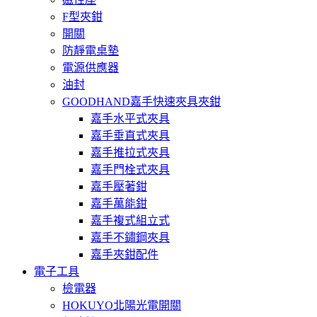
F型夾鉗
開關
防靜電桌墊
電源供應器
油封
GOODHAND嘉手快速夾具夾鉗
嘉手水平式夾具
嘉手垂直式夾具
嘉手推拉式夾具
嘉手門栓式夾具
嘉手壓著鉗
嘉手萬能鉗
嘉手複式組立式
嘉手不鏽鋼夾具
嘉手夾鉗配件
電子工具
檢電器
HOKUYO北陽光電開關