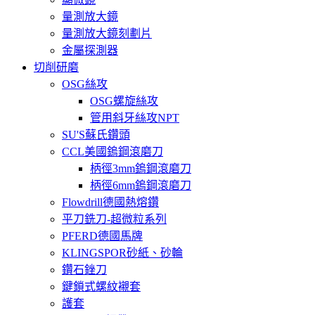
量測放大鏡
量測放大鏡刻劃片
金屬探測器
切削研磨
OSG絲攻
OSG螺旋絲攻
管用斜牙絲攻NPT
SU'S蘇氏鑽頭
CCL美國鎢鋼滾磨刀
柄徑3mm鎢鋼滾磨刀
柄徑6mm鎢鋼滾磨刀
Flowdrill德國熱熔鑽
平刀銑刀-超微粒系列
PFERD德國馬牌
KLINGSPOR砂紙、砂輪
鑽石銼刀
鍵鎖式螺紋襯套
護套