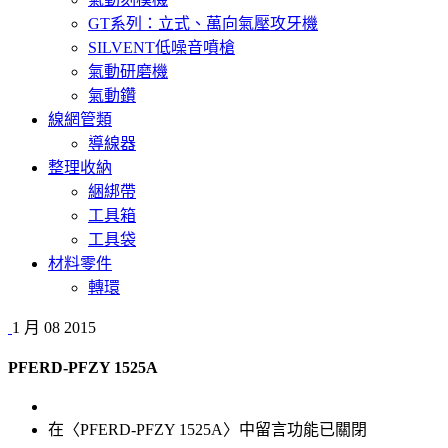
GT系列：立式、萬向氣壓攻牙機
SILVENT低噪音噴槍
氣動研磨機
氣動鑽
線網管類
導線器
整理收納
綑綁帶
工具箱
工具袋
材料零件
轉環
1 月
08
2015
PFERD-PFZY 1525A
在〈PFERD-PFZY 1525A〉中
留言功能已關閉