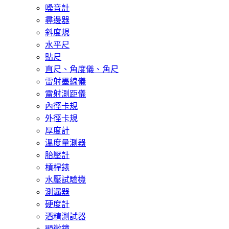
噪音計
尋邊器
斜度規
水平尺
貼尺
直尺、角度儀、角尺
雷射墨線儀
雷射測距儀
內徑卡規
外徑卡規
厚度計
溫度量測器
胎壓計
槓桿錶
水壓試驗機
測漏器
硬度計
酒精測試器
顯微鏡