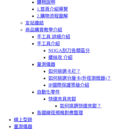
購物說明
1.首頁介紹導覽
2.購物流程圖解
友站連結
商品購買教學介紹
手工具 詳細介紹
手工具介紹
NOGA刮刀各類區分
螺絲攻 介紹
量測儀器
如何挑選卡尺？
如何挑選分厘卡(外徑測微器)？
IP國際保護等級介紹
自動化零件
快速夾具夾鉗
如何挑選快速夾鉗？
各國線徑規格對應整理
線上型錄
量測儀器