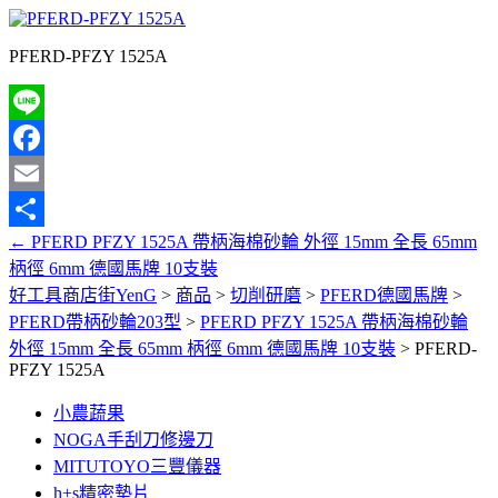
PFERD-PFZY 1525A
Line
Facebook
Email
←
PFERD PFZY 1525A 帶柄海棉砂輪 外徑 15mm 全長 65mm
分
柄徑 6mm 德國馬牌 10支裝
享
好工具商店街YenG
>
商品
>
切削研磨
>
PFERD德國馬牌
>
PFERD帶柄砂輪203型
>
PFERD PFZY 1525A 帶柄海棉砂輪
外徑 15mm 全長 65mm 柄徑 6mm 德國馬牌 10支裝
>
PFERD-
PFZY 1525A
小農蔬果
NOGA手刮刀修邊刀
MITUTOYO三豐儀器
h+s精密墊片