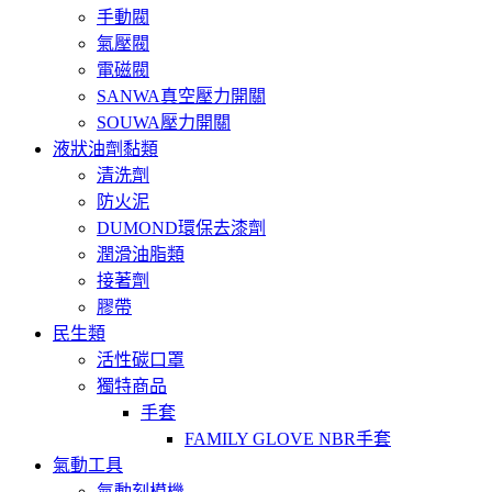
手動閥
氣壓閥
電磁閥
SANWA真空壓力開關
SOUWA壓力開關
液狀油劑黏類
清洗劑
防火泥
DUMOND環保去漆劑
潤滑油脂類
接著劑
膠帶
民生類
活性碳口罩
獨特商品
手套
FAMILY GLOVE NBR手套
氣動工具
氣動刻模機