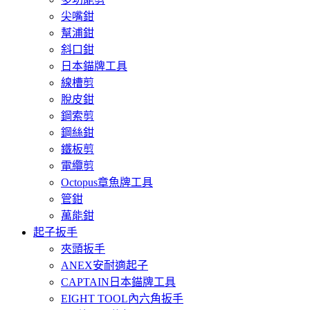
尖嘴鉗
幫浦鉗
斜口鉗
日本錨牌工具
線槽剪
脫皮鉗
鋼索剪
鋼絲鉗
鐵板剪
電纜剪
Octopus章魚牌工具
管鉗
萬能鉗
起子扳手
夾頭扳手
ANEX安耐適起子
CAPTAIN日本錨牌工具
EIGHT TOOL內六角扳手