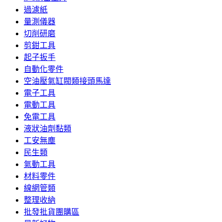
過濾紙
量測儀器
切削研磨
剪鉗工具
起子扳手
自動化零件
空油壓氣缸閥類接頭馬達
電子工具
電動工具
免電工具
液狀油劑黏類
工安無塵
民生類
氣動工具
材料零件
線網管類
整理收納
批發批貨團購區