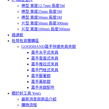
捲型 寬度12.7mm 長度5M
捲型 寬度25mm 長度5M
捲型 寬度50mm 長度5M
片型 寬度50mm 長度300mm
片型 寬度100mm 長度500mm
過濾紙
批發批貨團購區
GOODHAND嘉手快速夾具夾鉗
嘉手水平式夾具
嘉手垂直式夾具
嘉手推拉式夾具
嘉手門栓式夾具
嘉手壓著鉗
嘉手萬能鉗
嘉手夾鉗配件
關於好工具 YenG
最新消息與商品介紹
購物流程