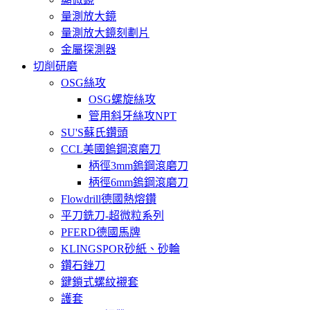
量測放大鏡
量測放大鏡刻劃片
金屬探測器
切削研磨
OSG絲攻
OSG螺旋絲攻
管用斜牙絲攻NPT
SU'S蘇氏鑽頭
CCL美國鎢鋼滾磨刀
柄徑3mm鎢鋼滾磨刀
柄徑6mm鎢鋼滾磨刀
Flowdrill德國熱熔鑽
平刀銑刀-超微粒系列
PFERD德國馬牌
KLINGSPOR砂紙、砂輪
鑽石銼刀
鍵鎖式螺紋襯套
護套