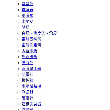
噪音計
尋邊器
斜度規
水平尺
貼尺
直尺、角度儀、角尺
雷射墨線儀
雷射測距儀
內徑卡規
外徑卡規
厚度計
溫度量測器
胎壓計
槓桿錶
水壓試驗機
測漏器
硬度計
酒精測試器
顯微鏡