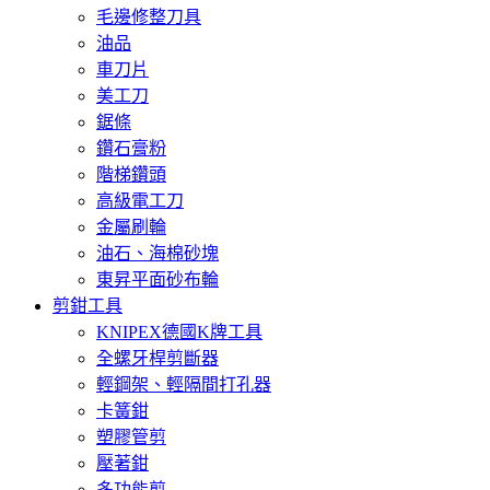
毛邊修整刀具
油品
車刀片
美工刀
鋸條
鑽石膏粉
階梯鑽頭
高級電工刀
金屬刷輪
油石、海棉砂塊
東昇平面砂布輪
剪鉗工具
KNIPEX德國K牌工具
全螺牙桿剪斷器
輕鋼架、輕隔間打孔器
卡簧鉗
塑膠管剪
壓著鉗
多功能剪