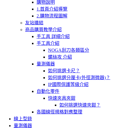
購物說明
1.首頁介紹導覽
2.購物流程圖解
友站連結
商品購買教學介紹
手工具 詳細介紹
手工具介紹
NOGA刮刀各類區分
螺絲攻 介紹
量測儀器
如何挑選卡尺？
如何挑選分厘卡(外徑測微器)？
IP國際保護等級介紹
自動化零件
快速夾具夾鉗
如何挑選快速夾鉗？
各國線徑規格對應整理
線上型錄
量測儀器