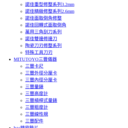
諾佳重型修整系列3.2mm
諾佳精緻修整系列2.6mm
諾佳面取倒角修整
諾佳回轉式面取倒角
萬用三角刮刀系列
諾佳雙邊修邊刀
陶瓷刀刃修整系列
特殊工具刀刃
MITUTOYO三豐儀器
三豐卡尺
三豐外徑分厘卡
三豐內徑分厘卡
三豐量錶
三豐高度計
三豐槓桿式量錶
三豐粗度計
三豐線性規
三豐配件
h+s精密墊片