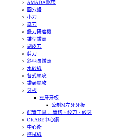
AMADA鋸帶
圓穴鋸
小刀
銑刀
銑刀研磨機
錐型鑽頭
剝皮刀
剪刀
斜柄長鑽頭
水砂紙
各式絲攻
鑽頭絲攻
牙板
左牙牙板
公制M左牙牙板
配管工具： 管切、絞刀、絞牙
OKABE中心鑽
中心衝
擦拭紙