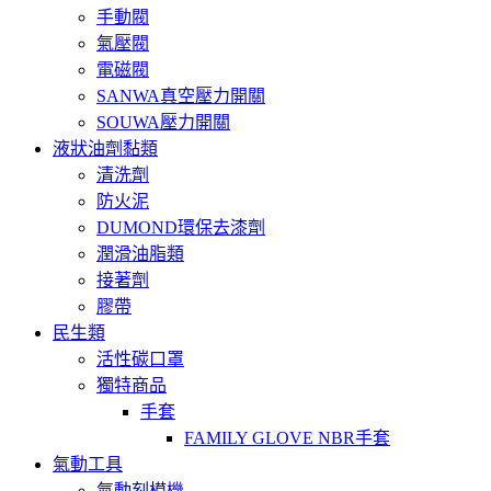
手動閥
氣壓閥
電磁閥
SANWA真空壓力開關
SOUWA壓力開關
液狀油劑黏類
清洗劑
防火泥
DUMOND環保去漆劑
潤滑油脂類
接著劑
膠帶
民生類
活性碳口罩
獨特商品
手套
FAMILY GLOVE NBR手套
氣動工具
氣動刻模機