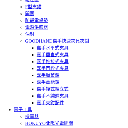
F型夾鉗
開關
防靜電桌墊
電源供應器
油封
GOODHAND嘉手快速夾具夾鉗
嘉手水平式夾具
嘉手垂直式夾具
嘉手推拉式夾具
嘉手門栓式夾具
嘉手壓著鉗
嘉手萬能鉗
嘉手複式組立式
嘉手不鏽鋼夾具
嘉手夾鉗配件
電子工具
檢電器
HOKUYO北陽光電開關