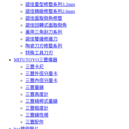
諾佳重型修整系列3.2mm
諾佳精緻修整系列2.6mm
諾佳面取倒角修整
諾佳回轉式面取倒角
萬用三角刮刀系列
諾佳雙邊修邊刀
陶瓷刀刃修整系列
特殊工具刀刃
MITUTOYO三豐儀器
三豐卡尺
三豐外徑分厘卡
三豐內徑分厘卡
三豐量錶
三豐高度計
三豐槓桿式量錶
三豐粗度計
三豐線性規
三豐配件
h+s精密墊片