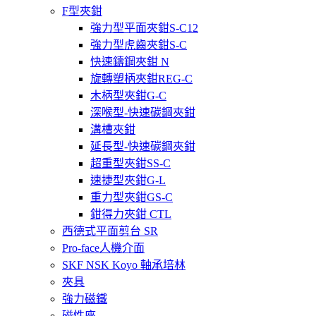
F型夾鉗
強力型平面夾鉗S-C12
強力型虎齒夾鉗S-C
快速鑄鋼夾鉗 N
旋轉塑柄夾鉗REG-C
木柄型夾鉗G-C
深喉型-快速碳鋼夾鉗
溝槽夾鉗
延長型-快速碳鋼夾鉗
超重型夾鉗SS-C
速捷型夾鉗G-L
重力型夾鉗GS-C
鉗得力夾鉗 CTL
西德式平面剪台 SR
Pro-face人機介面
SKF NSK Koyo 軸承培林
夾具
強力磁鐵
磁性座