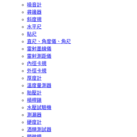
噪音計
尋邊器
斜度規
水平尺
貼尺
直尺、角度儀、角尺
雷射墨線儀
雷射測距儀
內徑卡規
外徑卡規
厚度計
溫度量測器
胎壓計
槓桿錶
水壓試驗機
測漏器
硬度計
酒精測試器
顯微鏡