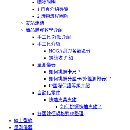
購物說明
1.首頁介紹導覽
2.購物流程圖解
友站連結
商品購買教學介紹
手工具 詳細介紹
手工具介紹
NOGA刮刀各類區分
螺絲攻 介紹
量測儀器
如何挑選卡尺？
如何挑選分厘卡(外徑測微器)？
IP國際保護等級介紹
自動化零件
快速夾具夾鉗
如何挑選快速夾鉗？
各國線徑規格對應整理
線上型錄
量測儀器