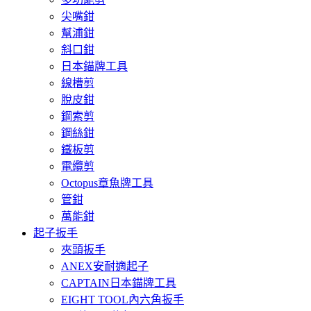
尖嘴鉗
幫浦鉗
斜口鉗
日本錨牌工具
線槽剪
脫皮鉗
鋼索剪
鋼絲鉗
鐵板剪
電纜剪
Octopus章魚牌工具
管鉗
萬能鉗
起子扳手
夾頭扳手
ANEX安耐適起子
CAPTAIN日本錨牌工具
EIGHT TOOL內六角扳手