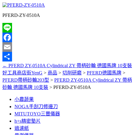
PFERD-ZY-0510A
Line
Facebook
Email
←
PFERD ZY-0510A Cylindrical ZY 帶柄砂輪 德國馬牌 10支裝
分
好工具商店街YenG
>
商品
>
切削研磨
>
PFERD德國馬牌
>
享
PFERD帶柄砂輪203型
>
PFERD ZY-0510A Cylindrical ZY 帶柄
砂輪 德國馬牌 10支裝
>
PFERD-ZY-0510A
小農蔬果
NOGA手刮刀修邊刀
MITUTOYO三豐儀器
h+s精密墊片
過濾紙