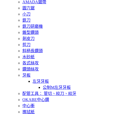
AMADA鋸帶
圓穴鋸
小刀
銑刀
銑刀研磨機
錐型鑽頭
剝皮刀
剪刀
斜柄長鑽頭
水砂紙
各式絲攻
鑽頭絲攻
牙板
左牙牙板
公制M左牙牙板
配管工具： 管切、絞刀、絞牙
OKABE中心鑽
中心衝
擦拭紙