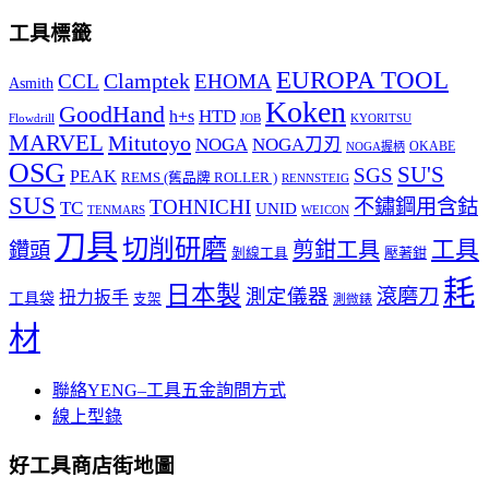
工具標籤
EUROPA TOOL
Clamptek
CCL
EHOMA
Asmith
Koken
GoodHand
HTD
h+s
Flowdrill
KYORITSU
JOB
MARVEL
Mitutoyo
NOGA
NOGA刀刃
OKABE
NOGA握柄
OSG
SU'S
SGS
PEAK
REMS (舊品牌 ROLLER )
RENNSTEIG
SUS
TOHNICHI
不鏽鋼用含鈷
TC
UNID
TENMARS
WEICON
刀具
切削研磨
工具
剪鉗工具
鑽頭
壓著鉗
剝線工具
耗
日本製
測定儀器
滾磨刀
扭力扳手
工具袋
支架
測微錶
材
聯絡YENG–工具五金詢問方式
線上型錄
好工具商店街地圖