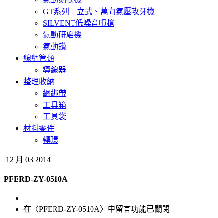
GT系列：立式、萬向氣壓攻牙機
SILVENT低噪音噴槍
氣動研磨機
氣動鑽
線網管類
導線器
整理收納
綑綁帶
工具箱
工具袋
材料零件
轉環
12 月
03
2014
PFERD-ZY-0510A
在〈PFERD-ZY-0510A〉中
留言功能已關閉