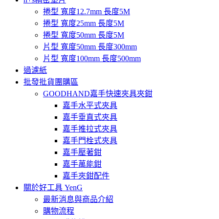
捲型 寬度12.7mm 長度5M
捲型 寬度25mm 長度5M
捲型 寬度50mm 長度5M
片型 寬度50mm 長度300mm
片型 寬度100mm 長度500mm
過濾紙
批發批貨團購區
GOODHAND嘉手快速夾具夾鉗
嘉手水平式夾具
嘉手垂直式夾具
嘉手推拉式夾具
嘉手門栓式夾具
嘉手壓著鉗
嘉手萬能鉗
嘉手夾鉗配件
關於好工具 YenG
最新消息與商品介紹
購物流程