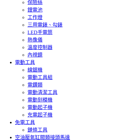
保險絲
鋰電池
工作燈
三用電錶、勾錶
LED手電筒
熱像儀
溫度控制器
內視鏡
電動工具
線鋸機
電動工具組
電鑽類
電動清潔工具
電動刻模機
電動起子機
充電起子機
免電工具
鏈條工具
空油壓氣缸閥類接頭馬達