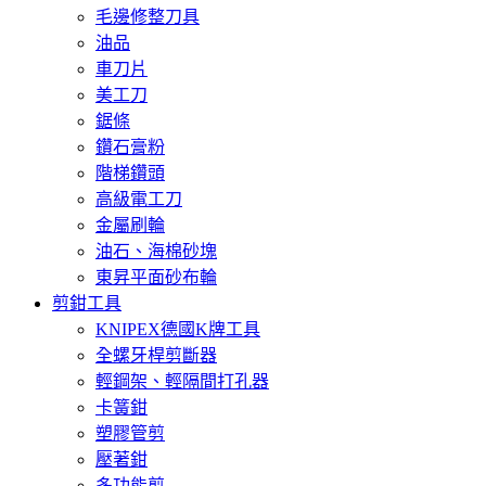
毛邊修整刀具
油品
車刀片
美工刀
鋸條
鑽石膏粉
階梯鑽頭
高級電工刀
金屬刷輪
油石、海棉砂塊
東昇平面砂布輪
剪鉗工具
KNIPEX德國K牌工具
全螺牙桿剪斷器
輕鋼架、輕隔間打孔器
卡簧鉗
塑膠管剪
壓著鉗
多功能剪