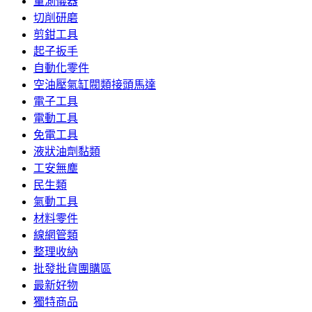
量測儀器
切削研磨
剪鉗工具
起子扳手
自動化零件
空油壓氣缸閥類接頭馬達
電子工具
電動工具
免電工具
液狀油劑黏類
工安無塵
民生類
氣動工具
材料零件
線網管類
整理收納
批發批貨團購區
最新好物
獨特商品