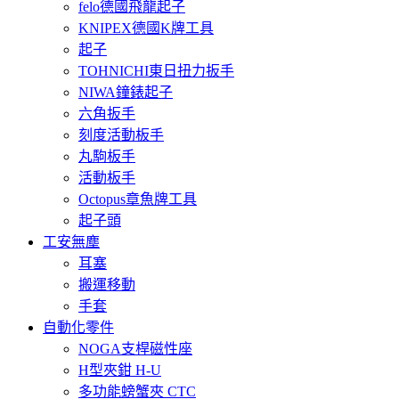
felo德國飛龍起子
KNIPEX德國K牌工具
起子
TOHNICHI東日扭力扳手
NIWA鐘錶起子
六角扳手
刻度活動板手
丸駒板手
活動板手
Octopus章魚牌工具
起子頭
工安無塵
耳塞
搬運移動
手套
自動化零件
NOGA支桿磁性座
H型夾鉗 H-U
多功能螃蟹夾 CTC