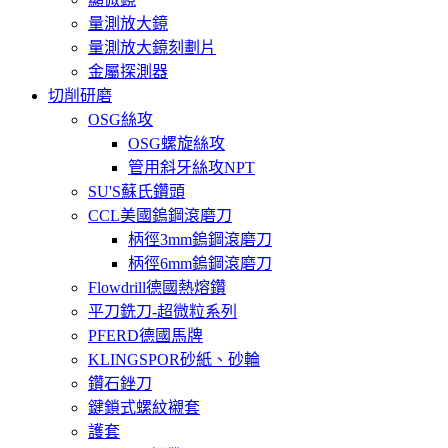
量測放大鏡
量測放大鏡刻劃片
金屬探測器
切削研磨
OSG絲攻
OSG螺旋絲攻
管用斜牙絲攻NPT
SU'S蘇氏鑽頭
CCL美國鎢鋼滾磨刀
柄徑3mm鎢鋼滾磨刀
柄徑6mm鎢鋼滾磨刀
Flowdrill德國熱熔鑽
平刀銑刀-超微粒系列
PFERD德國馬牌
KLINGSPOR砂紙、砂輪
鑽石銼刀
鍵鎖式螺紋襯套
護套