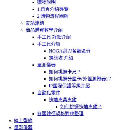
購物說明
1.首頁介紹導覽
2.購物流程圖解
友站連結
商品購買教學介紹
手工具 詳細介紹
手工具介紹
NOGA刮刀各類區分
螺絲攻 介紹
量測儀器
如何挑選卡尺？
如何挑選分厘卡(外徑測微器)？
IP國際保護等級介紹
自動化零件
快速夾具夾鉗
如何挑選快速夾鉗？
各國線徑規格對應整理
線上型錄
量測儀器