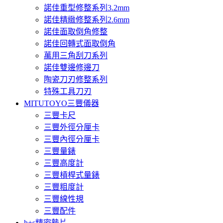
諾佳重型修整系列3.2mm
諾佳精緻修整系列2.6mm
諾佳面取倒角修整
諾佳回轉式面取倒角
萬用三角刮刀系列
諾佳雙邊修邊刀
陶瓷刀刃修整系列
特殊工具刀刃
MITUTOYO三豐儀器
三豐卡尺
三豐外徑分厘卡
三豐內徑分厘卡
三豐量錶
三豐高度計
三豐槓桿式量錶
三豐粗度計
三豐線性規
三豐配件
h+s精密墊片