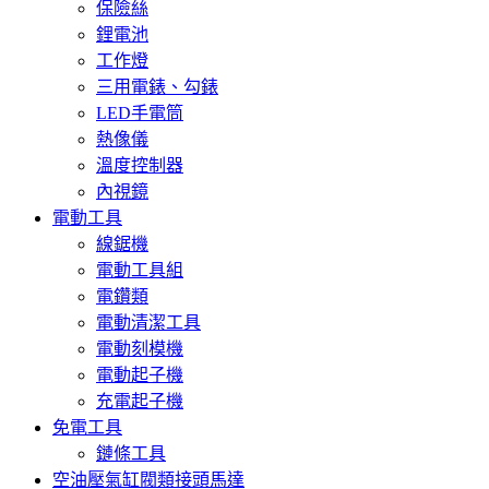
保險絲
鋰電池
工作燈
三用電錶、勾錶
LED手電筒
熱像儀
溫度控制器
內視鏡
電動工具
線鋸機
電動工具組
電鑽類
電動清潔工具
電動刻模機
電動起子機
充電起子機
免電工具
鏈條工具
空油壓氣缸閥類接頭馬達