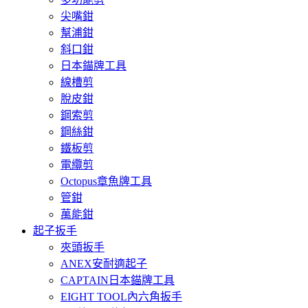
尖嘴鉗
幫浦鉗
斜口鉗
日本錨牌工具
線槽剪
脫皮鉗
鋼索剪
鋼絲鉗
鐵板剪
電纜剪
Octopus章魚牌工具
管鉗
萬能鉗
起子扳手
夾頭扳手
ANEX安耐適起子
CAPTAIN日本錨牌工具
EIGHT TOOL內六角扳手