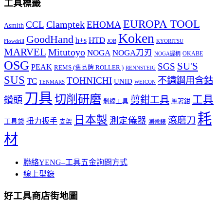
工具標籤
EUROPA TOOL
Clamptek
CCL
EHOMA
Asmith
Koken
GoodHand
HTD
h+s
Flowdrill
KYORITSU
JOB
MARVEL
Mitutoyo
NOGA
NOGA刀刃
OKABE
NOGA握柄
OSG
SU'S
SGS
PEAK
REMS (舊品牌 ROLLER )
RENNSTEIG
SUS
TOHNICHI
不鏽鋼用含鈷
TC
UNID
TENMARS
WEICON
刀具
切削研磨
工具
剪鉗工具
鑽頭
壓著鉗
剝線工具
耗
日本製
測定儀器
滾磨刀
扭力扳手
工具袋
支架
測微錶
材
聯絡YENG–工具五金詢問方式
線上型錄
好工具商店街地圖