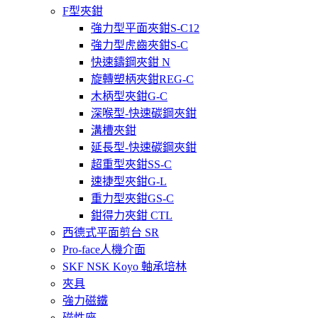
F型夾鉗
強力型平面夾鉗S-C12
強力型虎齒夾鉗S-C
快速鑄鋼夾鉗 N
旋轉塑柄夾鉗REG-C
木柄型夾鉗G-C
深喉型-快速碳鋼夾鉗
溝槽夾鉗
延長型-快速碳鋼夾鉗
超重型夾鉗SS-C
速捷型夾鉗G-L
重力型夾鉗GS-C
鉗得力夾鉗 CTL
西德式平面剪台 SR
Pro-face人機介面
SKF NSK Koyo 軸承培林
夾具
強力磁鐵
磁性座