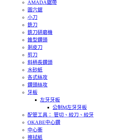
AMADA鋸帶
圓穴鋸
小刀
銑刀
銑刀研磨機
錐型鑽頭
剝皮刀
剪刀
斜柄長鑽頭
水砂紙
各式絲攻
鑽頭絲攻
牙板
左牙牙板
公制M左牙牙板
配管工具： 管切、絞刀、絞牙
OKABE中心鑽
中心衝
擦拭紙