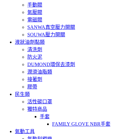
手動閥
氣壓閥
電磁閥
SANWA真空壓力開關
SOUWA壓力開關
液狀油劑黏類
清洗劑
防火泥
DUMOND環保去漆劑
潤滑油脂類
接著劑
膠帶
民生類
活性碳口罩
獨特商品
手套
FAMILY GLOVE NBR手套
氣動工具
氣動刻模機