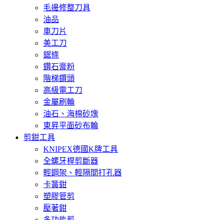
毛邊修整刀具
油品
車刀片
美工刀
鋸條
鑽石膏粉
階梯鑽頭
高級電工刀
金屬刷輪
油石、海棉砂塊
東昇平面砂布輪
剪鉗工具
KNIPEX德國K牌工具
全螺牙桿剪斷器
輕鋼架、輕隔間打孔器
卡簧鉗
塑膠管剪
壓著鉗
多功能剪