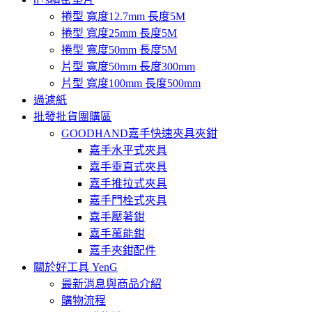
捲型 寬度12.7mm 長度5M
捲型 寬度25mm 長度5M
捲型 寬度50mm 長度5M
片型 寬度50mm 長度300mm
片型 寬度100mm 長度500mm
過濾紙
批發批貨團購區
GOODHAND嘉手快速夾具夾鉗
嘉手水平式夾具
嘉手垂直式夾具
嘉手推拉式夾具
嘉手門栓式夾具
嘉手壓著鉗
嘉手萬能鉗
嘉手夾鉗配件
關於好工具 YenG
最新消息與商品介紹
購物流程