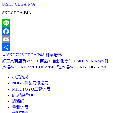
SKF-CDGA-P4A
Line
Facebook
Email
←
SKF 7226 CDGA/P4A 軸承培林
分
好工具商店街YenG
>
商品
>
自動化零件
>
SKF NSK Koyo 軸
享
承培林
>
SKF 7226 CDGA/P4A 軸承培林
>
SKF-CDGA-P4A
小農蔬果
NOGA手刮刀修邊刀
MITUTOYO三豐儀器
h+s精密墊片
過濾紙
量測儀器