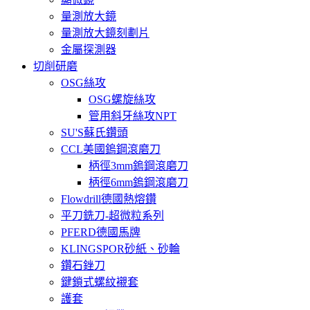
量測放大鏡
量測放大鏡刻劃片
金屬探測器
切削研磨
OSG絲攻
OSG螺旋絲攻
管用斜牙絲攻NPT
SU'S蘇氏鑽頭
CCL美國鎢鋼滾磨刀
柄徑3mm鎢鋼滾磨刀
柄徑6mm鎢鋼滾磨刀
Flowdrill德國熱熔鑽
平刀銑刀-超微粒系列
PFERD德國馬牌
KLINGSPOR砂紙、砂輪
鑽石銼刀
鍵鎖式螺紋襯套
護套