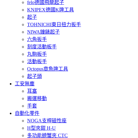
felo德國飛龍起子
KNIPEX德國K牌工具
起子
TOHNICHI東日扭力扳手
NIWA鐘錶起子
六角扳手
刻度活動板手
丸駒板手
活動板手
Octopus章魚牌工具
起子頭
工安無塵
耳塞
搬運移動
手套
自動化零件
NOGA支桿磁性座
H型夾鉗 H-U
多功能螃蟹夾 CTC