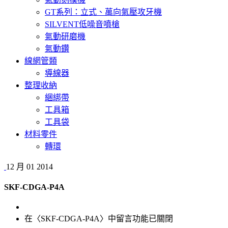
GT系列：立式、萬向氣壓攻牙機
SILVENT低噪音噴槍
氣動研磨機
氣動鑽
線網管類
導線器
整理收納
綑綁帶
工具箱
工具袋
材料零件
轉環
12 月
01
2014
SKF-CDGA-P4A
在〈SKF-CDGA-P4A〉中
留言功能已關閉