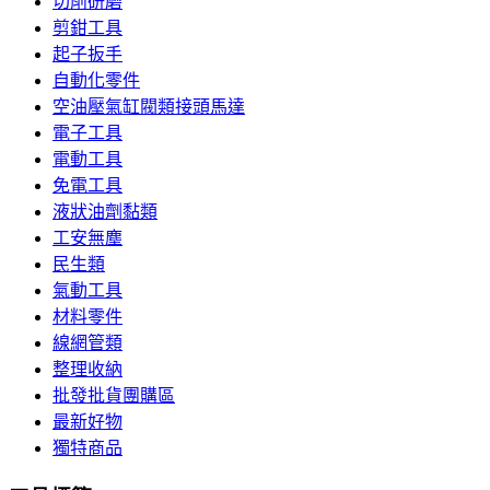
切削研磨
剪鉗工具
起子扳手
自動化零件
空油壓氣缸閥類接頭馬達
電子工具
電動工具
免電工具
液狀油劑黏類
工安無塵
民生類
氣動工具
材料零件
線網管類
整理收納
批發批貨團購區
最新好物
獨特商品