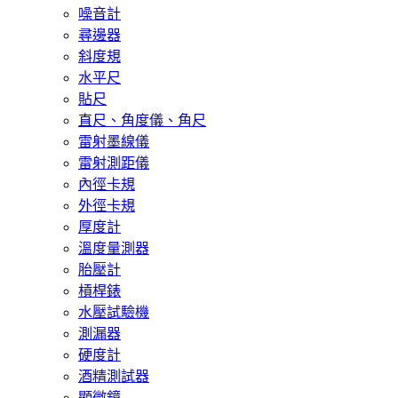
噪音計
尋邊器
斜度規
水平尺
貼尺
直尺、角度儀、角尺
雷射墨線儀
雷射測距儀
內徑卡規
外徑卡規
厚度計
溫度量測器
胎壓計
槓桿錶
水壓試驗機
測漏器
硬度計
酒精測試器
顯微鏡