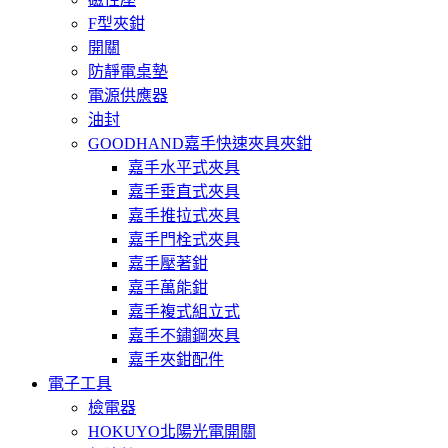
F型夾鉗
開關
防靜電桌墊
電源供應器
油封
GOODHAND嘉手快速夾具夾鉗
嘉手水平式夾具
嘉手垂直式夾具
嘉手推拉式夾具
嘉手門栓式夾具
嘉手壓著鉗
嘉手萬能鉗
嘉手複式組立式
嘉手不鏽鋼夾具
嘉手夾鉗配件
電子工具
檢電器
HOKUYO北陽光電開關