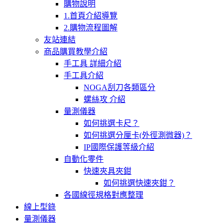
購物說明
1.首頁介紹導覽
2.購物流程圖解
友站連結
商品購買教學介紹
手工具 詳細介紹
手工具介紹
NOGA刮刀各類區分
螺絲攻 介紹
量測儀器
如何挑選卡尺？
如何挑選分厘卡(外徑測微器)？
IP國際保護等級介紹
自動化零件
快速夾具夾鉗
如何挑選快速夾鉗？
各國線徑規格對應整理
線上型錄
量測儀器