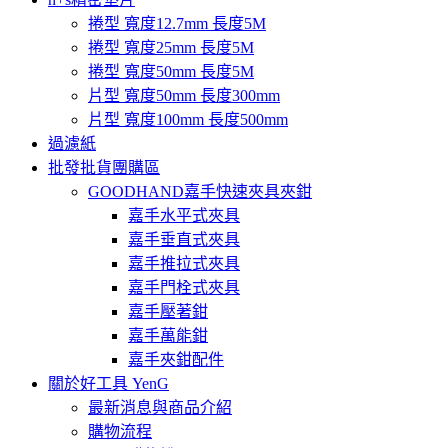
捲型 寬度12.7mm 長度5M
捲型 寬度25mm 長度5M
捲型 寬度50mm 長度5M
片型 寬度50mm 長度300mm
片型 寬度100mm 長度500mm
過濾紙
批發批貨團購區
GOODHAND嘉手快速夾具夾鉗
嘉手水平式夾具
嘉手垂直式夾具
嘉手推拉式夾具
嘉手門栓式夾具
嘉手壓著鉗
嘉手萬能鉗
嘉手夾鉗配件
關於好工具 YenG
最新消息與商品介紹
購物流程