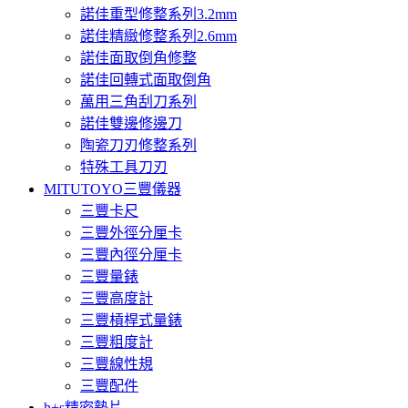
諾佳重型修整系列3.2mm
諾佳精緻修整系列2.6mm
諾佳面取倒角修整
諾佳回轉式面取倒角
萬用三角刮刀系列
諾佳雙邊修邊刀
陶瓷刀刃修整系列
特殊工具刀刃
MITUTOYO三豐儀器
三豐卡尺
三豐外徑分厘卡
三豐內徑分厘卡
三豐量錶
三豐高度計
三豐槓桿式量錶
三豐粗度計
三豐線性規
三豐配件
h+s精密墊片