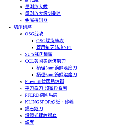
量測放大鏡
量測放大鏡刻劃片
金屬探測器
切削研磨
OSG絲攻
OSG螺旋絲攻
管用斜牙絲攻NPT
SU'S蘇氏鑽頭
CCL美國鎢鋼滾磨刀
柄徑3mm鎢鋼滾磨刀
柄徑6mm鎢鋼滾磨刀
Flowdrill德國熱熔鑽
平刀銑刀-超微粒系列
PFERD德國馬牌
KLINGSPOR砂紙、砂輪
鑽石銼刀
鍵鎖式螺紋襯套
護套