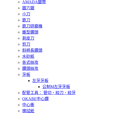
AMADA鋸帶
圓穴鋸
小刀
銑刀
銑刀研磨機
錐型鑽頭
剝皮刀
剪刀
斜柄長鑽頭
水砂紙
各式絲攻
鑽頭絲攻
牙板
左牙牙板
公制M左牙牙板
配管工具： 管切、絞刀、絞牙
OKABE中心鑽
中心衝
擦拭紙