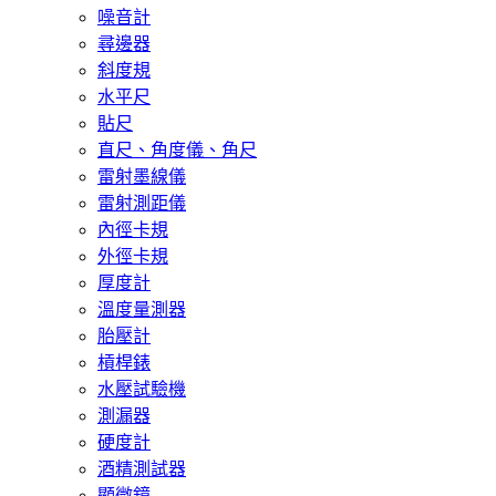
噪音計
尋邊器
斜度規
水平尺
貼尺
直尺、角度儀、角尺
雷射墨線儀
雷射測距儀
內徑卡規
外徑卡規
厚度計
溫度量測器
胎壓計
槓桿錶
水壓試驗機
測漏器
硬度計
酒精測試器
顯微鏡