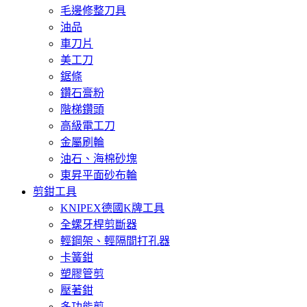
毛邊修整刀具
油品
車刀片
美工刀
鋸條
鑽石膏粉
階梯鑽頭
高級電工刀
金屬刷輪
油石、海棉砂塊
東昇平面砂布輪
剪鉗工具
KNIPEX德國K牌工具
全螺牙桿剪斷器
輕鋼架、輕隔間打孔器
卡簧鉗
塑膠管剪
壓著鉗
多功能剪