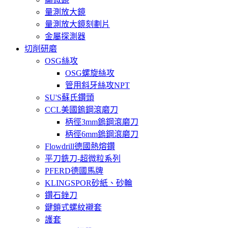
量測放大鏡
量測放大鏡刻劃片
金屬探測器
切削研磨
OSG絲攻
OSG螺旋絲攻
管用斜牙絲攻NPT
SU'S蘇氏鑽頭
CCL美國鎢鋼滾磨刀
柄徑3mm鎢鋼滾磨刀
柄徑6mm鎢鋼滾磨刀
Flowdrill德國熱熔鑽
平刀銑刀-超微粒系列
PFERD德國馬牌
KLINGSPOR砂紙、砂輪
鑽石銼刀
鍵鎖式螺紋襯套
護套