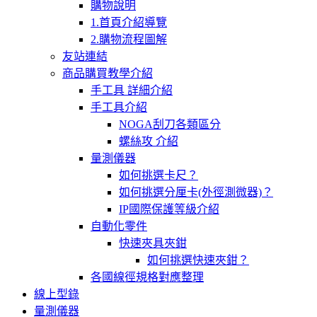
購物說明
1.首頁介紹導覽
2.購物流程圖解
友站連結
商品購買教學介紹
手工具 詳細介紹
手工具介紹
NOGA刮刀各類區分
螺絲攻 介紹
量測儀器
如何挑選卡尺？
如何挑選分厘卡(外徑測微器)？
IP國際保護等級介紹
自動化零件
快速夾具夾鉗
如何挑選快速夾鉗？
各國線徑規格對應整理
線上型錄
量測儀器