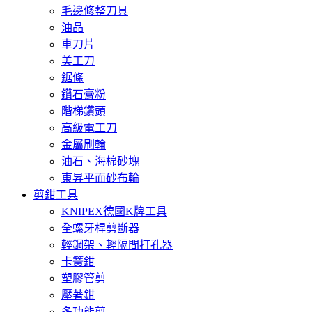
毛邊修整刀具
油品
車刀片
美工刀
鋸條
鑽石膏粉
階梯鑽頭
高級電工刀
金屬刷輪
油石、海棉砂塊
東昇平面砂布輪
剪鉗工具
KNIPEX德國K牌工具
全螺牙桿剪斷器
輕鋼架、輕隔間打孔器
卡簧鉗
塑膠管剪
壓著鉗
多功能剪