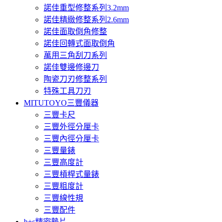
諾佳重型修整系列3.2mm
諾佳精緻修整系列2.6mm
諾佳面取倒角修整
諾佳回轉式面取倒角
萬用三角刮刀系列
諾佳雙邊修邊刀
陶瓷刀刃修整系列
特殊工具刀刃
MITUTOYO三豐儀器
三豐卡尺
三豐外徑分厘卡
三豐內徑分厘卡
三豐量錶
三豐高度計
三豐槓桿式量錶
三豐粗度計
三豐線性規
三豐配件
h+s精密墊片