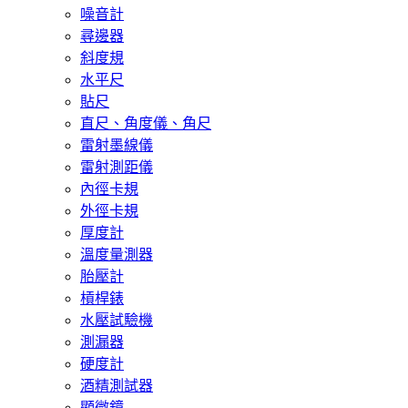
噪音計
尋邊器
斜度規
水平尺
貼尺
直尺、角度儀、角尺
雷射墨線儀
雷射測距儀
內徑卡規
外徑卡規
厚度計
溫度量測器
胎壓計
槓桿錶
水壓試驗機
測漏器
硬度計
酒精測試器
顯微鏡