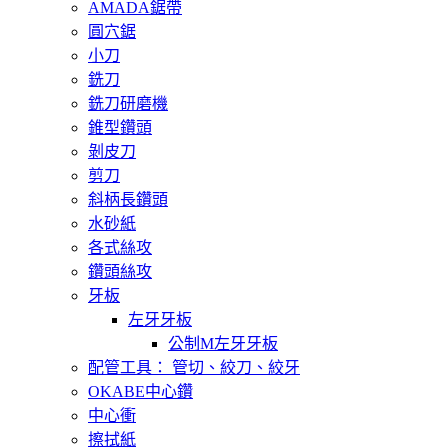
AMADA鋸帶
圓穴鋸
小刀
銑刀
銑刀研磨機
錐型鑽頭
剝皮刀
剪刀
斜柄長鑽頭
水砂紙
各式絲攻
鑽頭絲攻
牙板
左牙牙板
公制M左牙牙板
配管工具： 管切、絞刀、絞牙
OKABE中心鑽
中心衝
擦拭紙