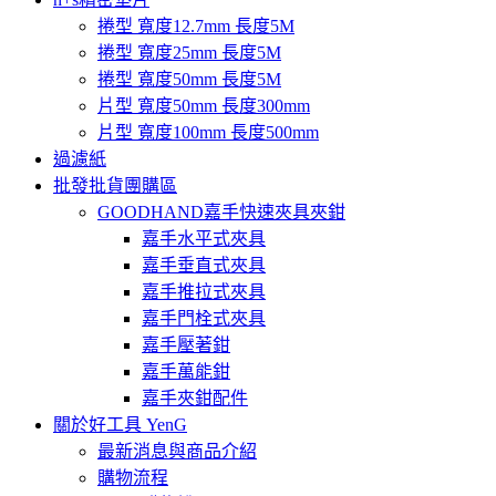
捲型 寬度12.7mm 長度5M
捲型 寬度25mm 長度5M
捲型 寬度50mm 長度5M
片型 寬度50mm 長度300mm
片型 寬度100mm 長度500mm
過濾紙
批發批貨團購區
GOODHAND嘉手快速夾具夾鉗
嘉手水平式夾具
嘉手垂直式夾具
嘉手推拉式夾具
嘉手門栓式夾具
嘉手壓著鉗
嘉手萬能鉗
嘉手夾鉗配件
關於好工具 YenG
最新消息與商品介紹
購物流程