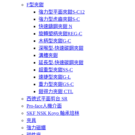
F型夾鉗
強力型平面夾鉗S-C12
強力型虎齒夾鉗S-C
快速鑄鋼夾鉗 N
旋轉塑柄夾鉗REG-C
木柄型夾鉗G-C
深喉型-快速碳鋼夾鉗
溝槽夾鉗
延長型-快速碳鋼夾鉗
超重型夾鉗SS-C
速捷型夾鉗G-L
重力型夾鉗GS-C
鉗得力夾鉗 CTL
西德式平面剪台 SR
Pro-face人機介面
SKF NSK Koyo 軸承培林
夾具
強力磁鐵
磁性座