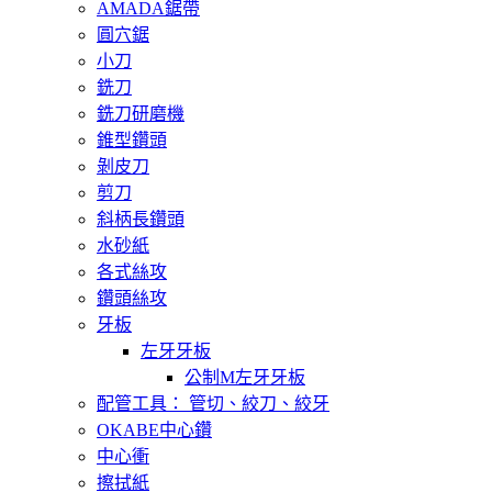
AMADA鋸帶
圓穴鋸
小刀
銑刀
銑刀研磨機
錐型鑽頭
剝皮刀
剪刀
斜柄長鑽頭
水砂紙
各式絲攻
鑽頭絲攻
牙板
左牙牙板
公制M左牙牙板
配管工具： 管切、絞刀、絞牙
OKABE中心鑽
中心衝
擦拭紙