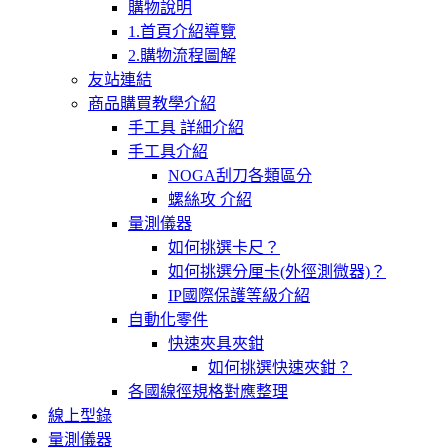
購物說明
1.首頁介紹導覽
2.購物流程圖解
友站連結
商品購買教學介紹
手工具 詳細介紹
手工具介紹
NOGA刮刀各類區分
螺絲攻 介紹
量測儀器
如何挑選卡尺？
如何挑選分厘卡(外徑測微器)？
IP國際保護等級介紹
自動化零件
快速夾具夾鉗
如何挑選快速夾鉗？
各國線徑規格對應整理
線上型錄
量測儀器