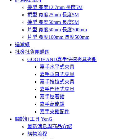
捲型 寬度12.7mm 長度5M
捲型 寬度25mm 長度5M
捲型 寬度50mm 長度5M
片型 寬度50mm 長度300mm
片型 寬度100mm 長度500mm
過濾紙
批發批貨團購區
GOODHAND嘉手快速夾具夾鉗
嘉手水平式夾具
嘉手垂直式夾具
嘉手推拉式夾具
嘉手門栓式夾具
嘉手壓著鉗
嘉手萬能鉗
嘉手夾鉗配件
關於好工具 YenG
最新消息與商品介紹
購物流程