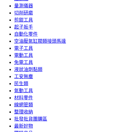
量測儀器
切削研磨
剪鉗工具
起子扳手
自動化零件
空油壓氣缸閥類接頭馬達
電子工具
電動工具
免電工具
液狀油劑黏類
工安無塵
民生類
氣動工具
材料零件
線網管類
整理收納
批發批貨團購區
最新好物