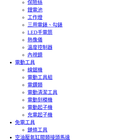
保險絲
鋰電池
工作燈
三用電錶、勾錶
LED手電筒
熱像儀
溫度控制器
內視鏡
電動工具
線鋸機
電動工具組
電鑽類
電動清潔工具
電動刻模機
電動起子機
充電起子機
免電工具
鏈條工具
空油壓氣缸閥類接頭馬達