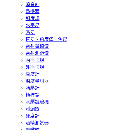
噪音計
尋邊器
斜度規
水平尺
貼尺
直尺、角度儀、角尺
雷射墨線儀
雷射測距儀
內徑卡規
外徑卡規
厚度計
溫度量測器
胎壓計
槓桿錶
水壓試驗機
測漏器
硬度計
酒精測試器
顯微鏡