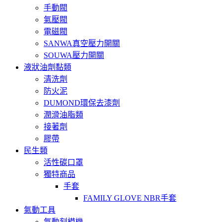
手動閥
氣壓閥
電磁閥
SANWA真空壓力開關
SOUWA壓力開關
液狀油劑黏類
清洗劑
防火泥
DUMOND環保去漆劑
潤滑油脂類
接著劑
膠帶
民生類
活性碳口罩
獨特商品
手套
FAMILY GLOVE NBR手套
氣動工具
氣動刻模機