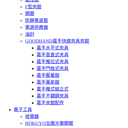
F型夾鉗
開關
防靜電桌墊
電源供應器
油封
GOODHAND嘉手快速夾具夾鉗
嘉手水平式夾具
嘉手垂直式夾具
嘉手推拉式夾具
嘉手門栓式夾具
嘉手壓著鉗
嘉手萬能鉗
嘉手複式組立式
嘉手不鏽鋼夾具
嘉手夾鉗配件
電子工具
檢電器
HOKUYO北陽光電開關