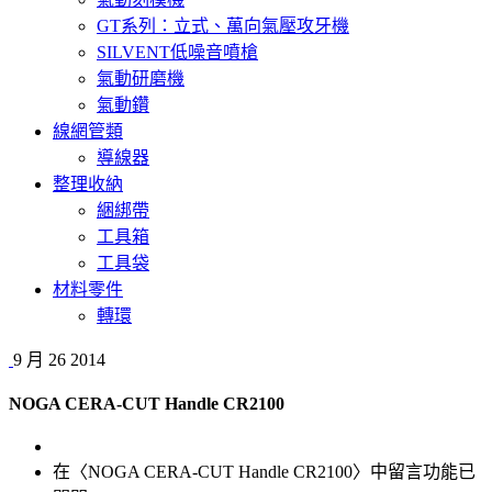
GT系列：立式、萬向氣壓攻牙機
SILVENT低噪音噴槍
氣動研磨機
氣動鑽
線網管類
導線器
整理收納
綑綁帶
工具箱
工具袋
材料零件
轉環
9 月
26
2014
NOGA CERA-CUT Handle CR2100
在〈NOGA CERA-CUT Handle CR2100〉中
留言功能已