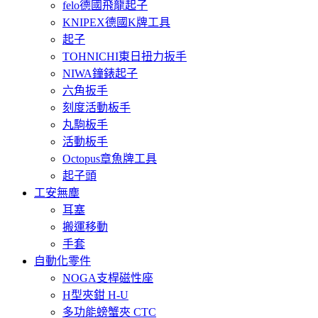
felo德國飛龍起子
KNIPEX德國K牌工具
起子
TOHNICHI東日扭力扳手
NIWA鐘錶起子
六角扳手
刻度活動板手
丸駒板手
活動板手
Octopus章魚牌工具
起子頭
工安無塵
耳塞
搬運移動
手套
自動化零件
NOGA支桿磁性座
H型夾鉗 H-U
多功能螃蟹夾 CTC