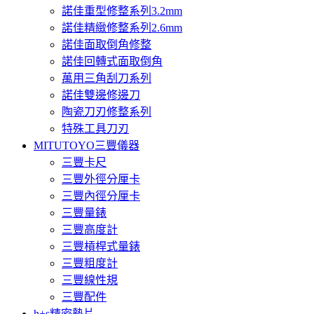
諾佳重型修整系列3.2mm
諾佳精緻修整系列2.6mm
諾佳面取倒角修整
諾佳回轉式面取倒角
萬用三角刮刀系列
諾佳雙邊修邊刀
陶瓷刀刃修整系列
特殊工具刀刃
MITUTOYO三豐儀器
三豐卡尺
三豐外徑分厘卡
三豐內徑分厘卡
三豐量錶
三豐高度計
三豐槓桿式量錶
三豐粗度計
三豐線性規
三豐配件
h+s精密墊片