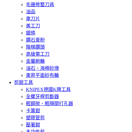
毛邊修整刀具
油品
車刀片
美工刀
鋸條
鑽石膏粉
階梯鑽頭
高級電工刀
金屬刷輪
油石、海棉砂塊
東昇平面砂布輪
剪鉗工具
KNIPEX德國K牌工具
全螺牙桿剪斷器
輕鋼架、輕隔間打孔器
卡簧鉗
塑膠管剪
壓著鉗
多功能剪