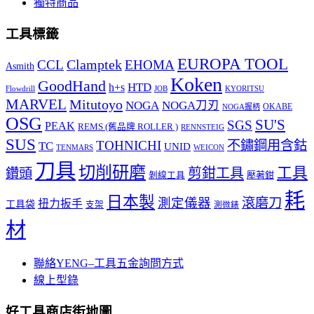
獨特商品
工具標籤
EUROPA TOOL
Clamptek
CCL
EHOMA
Asmith
Koken
GoodHand
HTD
h+s
Flowdrill
KYORITSU
JOB
MARVEL
Mitutoyo
NOGA
NOGA刀刃
OKABE
NOGA握柄
OSG
SU'S
SGS
PEAK
REMS (舊品牌 ROLLER )
RENNSTEIG
SUS
TOHNICHI
不鏽鋼用含鈷
TC
UNID
TENMARS
WEICON
刀具
切削研磨
工具
剪鉗工具
鑽頭
壓著鉗
剝線工具
耗
日本製
測定儀器
滾磨刀
扭力扳手
工具袋
支架
測微錶
材
聯絡YENG–工具五金詢問方式
線上型錄
好工具商店街地圖