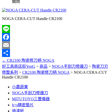
關閉
NOGA CERA-CUT Handle CR2100
Line
Facebook
Email
←
CR2100 陶瓷修刀柄 NOGA
分
好工具商店街YenG
>
商品
>
NOGA手刮刀修邊刀
>
陶瓷刀刃
享
修整系列
>
CR2100 陶瓷修刀柄 NOGA
>
NOGA CERA-CUT
Handle CR2100
小農蔬果
NOGA手刮刀修邊刀
MITUTOYO三豐儀器
h+s精密墊片
過濾紙