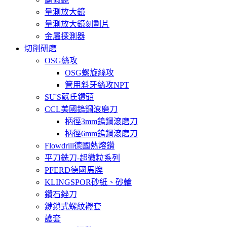
量測放大鏡
量測放大鏡刻劃片
金屬探測器
切削研磨
OSG絲攻
OSG螺旋絲攻
管用斜牙絲攻NPT
SU'S蘇氏鑽頭
CCL美國鎢鋼滾磨刀
柄徑3mm鎢鋼滾磨刀
柄徑6mm鎢鋼滾磨刀
Flowdrill德國熱熔鑽
平刀銑刀-超微粒系列
PFERD德國馬牌
KLINGSPOR砂紙、砂輪
鑽石銼刀
鍵鎖式螺紋襯套
護套