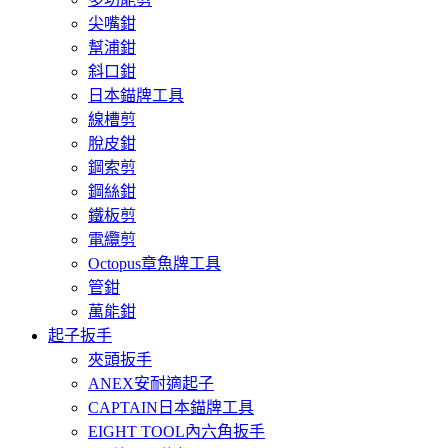
尖嘴鉗
幫浦鉗
斜口鉗
日本錨牌工具
線槽剪
脫皮鉗
鋼索剪
鋼絲鉗
鐵板剪
電纜剪
Octopus章魚牌工具
管鉗
萬能鉗
起子扳手
夾頭扳手
ANEX安耐適起子
CAPTAIN日本錨牌工具
EIGHT TOOL內六角扳手