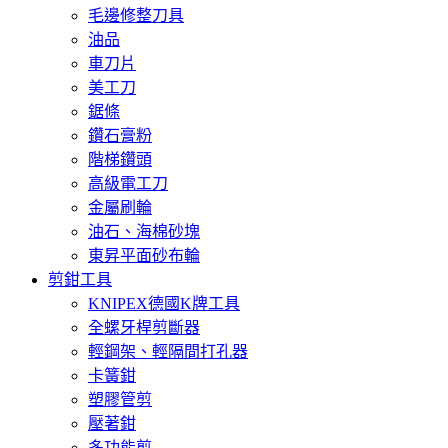
毛邊修整刀具
油品
車刀片
美工刀
鋸條
鑽石膏粉
階梯鑽頭
高級電工刀
金屬刷輪
油石、海棉砂塊
東昇平面砂布輪
剪鉗工具
KNIPEX德國K牌工具
全螺牙桿剪斷器
輕鋼架、輕隔間打孔器
卡簧鉗
塑膠管剪
壓著鉗
多功能剪