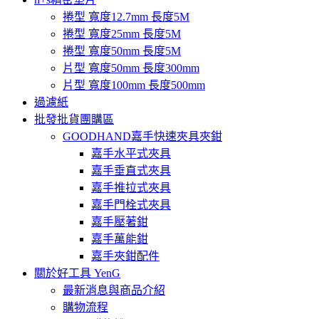
捲型 寬度12.7mm 長度5M
捲型 寬度25mm 長度5M
捲型 寬度50mm 長度5M
片型 寬度50mm 長度300mm
片型 寬度100mm 長度500mm
過濾紙
批發批貨團購區
GOODHAND嘉手快速夾具夾鉗
嘉手水平式夾具
嘉手垂直式夾具
嘉手推拉式夾具
嘉手門栓式夾具
嘉手壓著鉗
嘉手萬能鉗
嘉手夾鉗配件
關於好工具 YenG
最新消息與商品介紹
購物流程