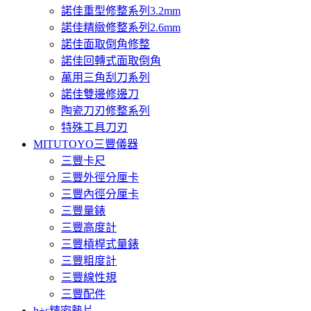
諾佳重型修整系列3.2mm
諾佳精緻修整系列2.6mm
諾佳面取倒角修整
諾佳回轉式面取倒角
萬用三角刮刀系列
諾佳雙邊修邊刀
陶瓷刀刃修整系列
特殊工具刀刃
MITUTOYO三豐儀器
三豐卡尺
三豐外徑分厘卡
三豐內徑分厘卡
三豐量錶
三豐高度計
三豐槓桿式量錶
三豐粗度計
三豐線性規
三豐配件
h+s精密墊片