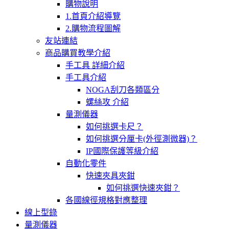
購物說明
1.首頁介紹導覽
2.購物流程圖解
友站連結
商品購買教學介紹
手工具 詳細介紹
手工具介紹
NOGA刮刀各類區分
螺絲攻 介紹
量測儀器
如何挑選卡尺？
如何挑選分厘卡(外徑測微器)？
IP國際保護等級介紹
自動化零件
快速夾具夾鉗
如何挑選快速夾鉗？
各國線徑規格對應整理
線上型錄
量測儀器