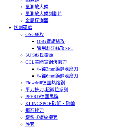
量測放大鏡
量測放大鏡刻劃片
金屬探測器
切削研磨
OSG絲攻
OSG螺旋絲攻
管用斜牙絲攻NPT
SU'S蘇氏鑽頭
CCL美國鎢鋼滾磨刀
柄徑3mm鎢鋼滾磨刀
柄徑6mm鎢鋼滾磨刀
Flowdrill德國熱熔鑽
平刀銑刀-超微粒系列
PFERD德國馬牌
KLINGSPOR砂紙、砂輪
鑽石銼刀
鍵鎖式螺紋襯套
護套