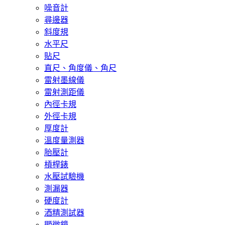
噪音計
尋邊器
斜度規
水平尺
貼尺
直尺、角度儀、角尺
雷射墨線儀
雷射測距儀
內徑卡規
外徑卡規
厚度計
溫度量測器
胎壓計
槓桿錶
水壓試驗機
測漏器
硬度計
酒精測試器
顯微鏡