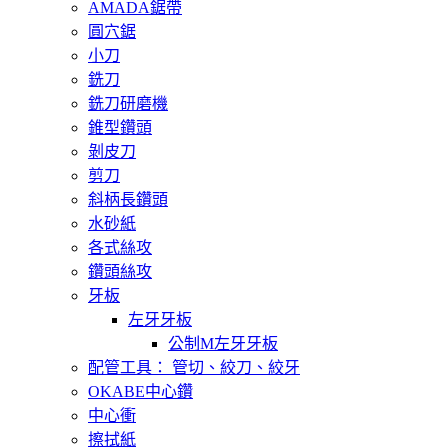
AMADA鋸帶
圓穴鋸
小刀
銑刀
銑刀研磨機
錐型鑽頭
剝皮刀
剪刀
斜柄長鑽頭
水砂紙
各式絲攻
鑽頭絲攻
牙板
左牙牙板
公制M左牙牙板
配管工具： 管切、絞刀、絞牙
OKABE中心鑽
中心衝
擦拭紙