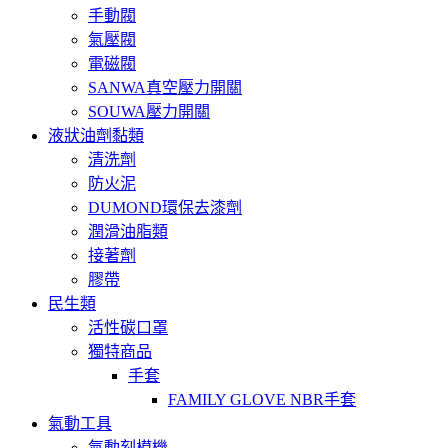
手動閥
氣壓閥
電磁閥
SANWA真空壓力開關
SOUWA壓力開關
液狀油劑黏類
清洗劑
防火泥
DUMOND環保去漆劑
潤滑油脂類
接著劑
膠帶
民生類
活性碳口罩
獨特商品
手套
FAMILY GLOVE NBR手套
氣動工具
氣動刻模機