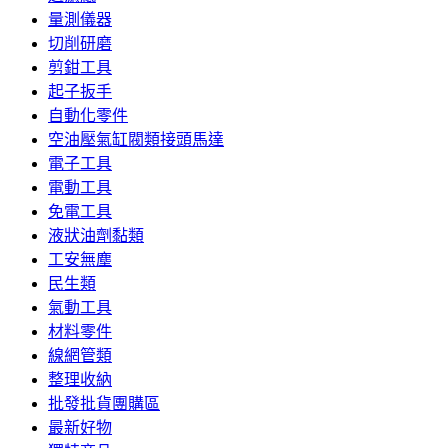
量測儀器
切削研磨
剪鉗工具
起子扳手
自動化零件
空油壓氣缸閥類接頭馬達
電子工具
電動工具
免電工具
液狀油劑黏類
工安無塵
民生類
氣動工具
材料零件
線網管類
整理收納
批發批貨團購區
最新好物