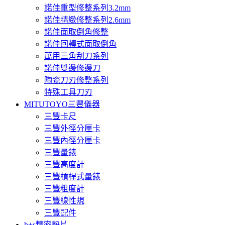
諾佳重型修整系列3.2mm
諾佳精緻修整系列2.6mm
諾佳面取倒角修整
諾佳回轉式面取倒角
萬用三角刮刀系列
諾佳雙邊修邊刀
陶瓷刀刃修整系列
特殊工具刀刃
MITUTOYO三豐儀器
三豐卡尺
三豐外徑分厘卡
三豐內徑分厘卡
三豐量錶
三豐高度計
三豐槓桿式量錶
三豐粗度計
三豐線性規
三豐配件
h+s精密墊片