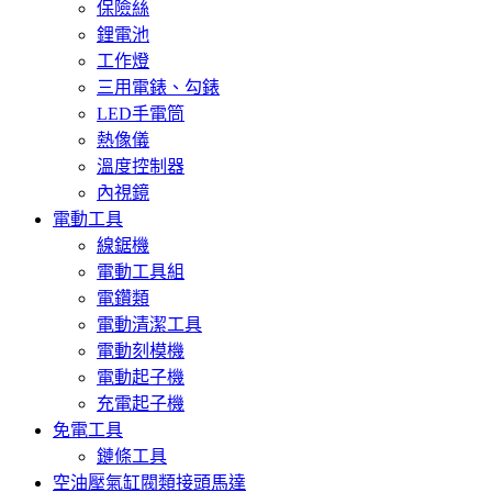
保險絲
鋰電池
工作燈
三用電錶、勾錶
LED手電筒
熱像儀
溫度控制器
內視鏡
電動工具
線鋸機
電動工具組
電鑽類
電動清潔工具
電動刻模機
電動起子機
充電起子機
免電工具
鏈條工具
空油壓氣缸閥類接頭馬達