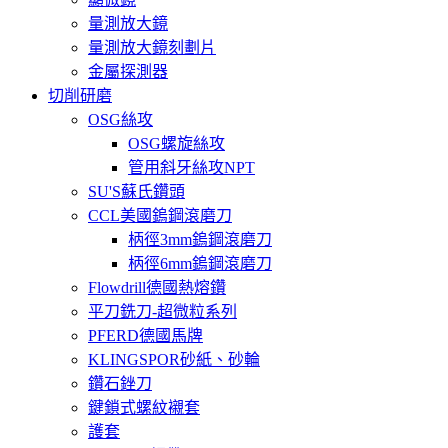
量測放大鏡
量測放大鏡刻劃片
金屬探測器
切削研磨
OSG絲攻
OSG螺旋絲攻
管用斜牙絲攻NPT
SU'S蘇氏鑽頭
CCL美國鎢鋼滾磨刀
柄徑3mm鎢鋼滾磨刀
柄徑6mm鎢鋼滾磨刀
Flowdrill德國熱熔鑽
平刀銑刀-超微粒系列
PFERD德國馬牌
KLINGSPOR砂紙、砂輪
鑽石銼刀
鍵鎖式螺紋襯套
護套