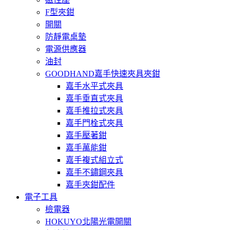
F型夾鉗
開關
防靜電桌墊
電源供應器
油封
GOODHAND嘉手快速夾具夾鉗
嘉手水平式夾具
嘉手垂直式夾具
嘉手推拉式夾具
嘉手門栓式夾具
嘉手壓著鉗
嘉手萬能鉗
嘉手複式組立式
嘉手不鏽鋼夾具
嘉手夾鉗配件
電子工具
檢電器
HOKUYO北陽光電開關