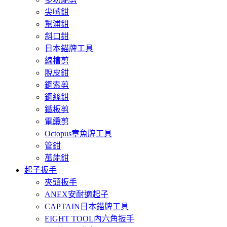
尖嘴鉗
幫浦鉗
斜口鉗
日本錨牌工具
線槽剪
脫皮鉗
鋼索剪
鋼絲鉗
鐵板剪
電纜剪
Octopus章魚牌工具
管鉗
萬能鉗
起子扳手
夾頭扳手
ANEX安耐適起子
CAPTAIN日本錨牌工具
EIGHT TOOL內六角扳手