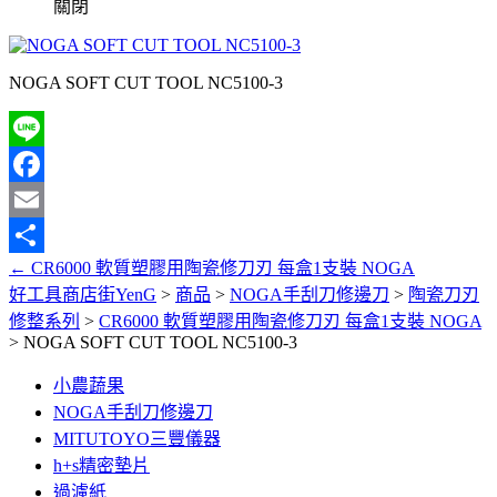
關閉
NOGA SOFT CUT TOOL NC5100-3
Line
Facebook
Email
←
CR6000 軟質塑膠用陶瓷修刀刃 每盒1支裝 NOGA
分
好工具商店街YenG
>
商品
>
NOGA手刮刀修邊刀
>
陶瓷刀刃
享
修整系列
>
CR6000 軟質塑膠用陶瓷修刀刃 每盒1支裝 NOGA
>
NOGA SOFT CUT TOOL NC5100-3
小農蔬果
NOGA手刮刀修邊刀
MITUTOYO三豐儀器
h+s精密墊片
過濾紙