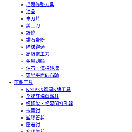
毛邊修整刀具
油品
車刀片
美工刀
鋸條
鑽石膏粉
階梯鑽頭
高級電工刀
金屬刷輪
油石、海棉砂塊
東昇平面砂布輪
剪鉗工具
KNIPEX德國K牌工具
全螺牙桿剪斷器
輕鋼架、輕隔間打孔器
卡簧鉗
塑膠管剪
壓著鉗
多功能剪