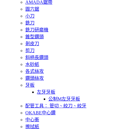
AMADA鋸帶
圓穴鋸
小刀
銑刀
銑刀研磨機
錐型鑽頭
剝皮刀
剪刀
斜柄長鑽頭
水砂紙
各式絲攻
鑽頭絲攻
牙板
左牙牙板
公制M左牙牙板
配管工具： 管切、絞刀、絞牙
OKABE中心鑽
中心衝
擦拭紙