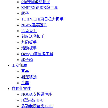
felo德國飛龍起子
KNIPEX德國K牌工具
起子
TOHNICHI東日扭力扳手
NIWA鐘錶起子
六角扳手
刻度活動板手
丸駒板手
活動板手
Octopus章魚牌工具
起子頭
工安無塵
耳塞
搬運移動
手套
自動化零件
NOGA支桿磁性座
H型夾鉗 H-U
多功能螃蟹夾 CTC