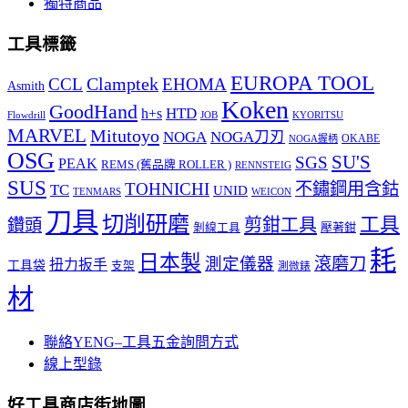
獨特商品
工具標籤
EUROPA TOOL
Clamptek
CCL
EHOMA
Asmith
Koken
GoodHand
HTD
h+s
Flowdrill
KYORITSU
JOB
MARVEL
Mitutoyo
NOGA
NOGA刀刃
OKABE
NOGA握柄
OSG
SU'S
SGS
PEAK
REMS (舊品牌 ROLLER )
RENNSTEIG
SUS
TOHNICHI
不鏽鋼用含鈷
TC
UNID
TENMARS
WEICON
刀具
切削研磨
工具
剪鉗工具
鑽頭
壓著鉗
剝線工具
耗
日本製
測定儀器
滾磨刀
扭力扳手
工具袋
支架
測微錶
材
聯絡YENG–工具五金詢問方式
線上型錄
好工具商店街地圖