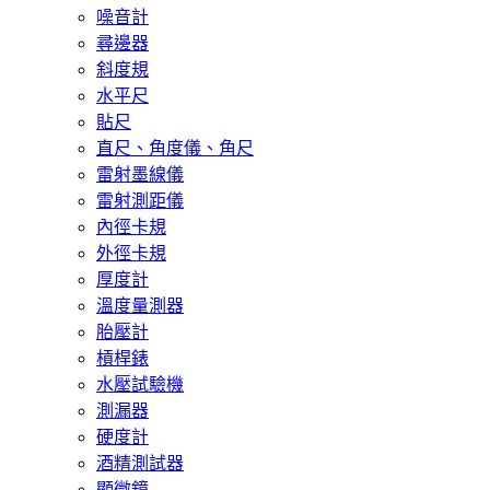
噪音計
尋邊器
斜度規
水平尺
貼尺
直尺、角度儀、角尺
雷射墨線儀
雷射測距儀
內徑卡規
外徑卡規
厚度計
溫度量測器
胎壓計
槓桿錶
水壓試驗機
測漏器
硬度計
酒精測試器
顯微鏡