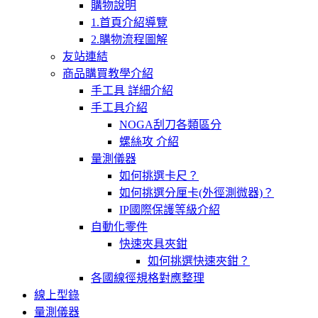
購物說明
1.首頁介紹導覽
2.購物流程圖解
友站連結
商品購買教學介紹
手工具 詳細介紹
手工具介紹
NOGA刮刀各類區分
螺絲攻 介紹
量測儀器
如何挑選卡尺？
如何挑選分厘卡(外徑測微器)？
IP國際保護等級介紹
自動化零件
快速夾具夾鉗
如何挑選快速夾鉗？
各國線徑規格對應整理
線上型錄
量測儀器