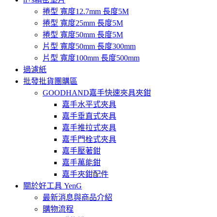
捲型 寬度12.7mm 長度5M
捲型 寬度25mm 長度5M
捲型 寬度50mm 長度5M
片型 寬度50mm 長度300mm
片型 寬度100mm 長度500mm
過濾紙
批發批貨團購區
GOODHAND嘉手快速夾具夾鉗
嘉手水平式夾具
嘉手垂直式夾具
嘉手推拉式夾具
嘉手門栓式夾具
嘉手壓著鉗
嘉手萬能鉗
嘉手夾鉗配件
關於好工具 YenG
最新消息與商品介紹
購物流程