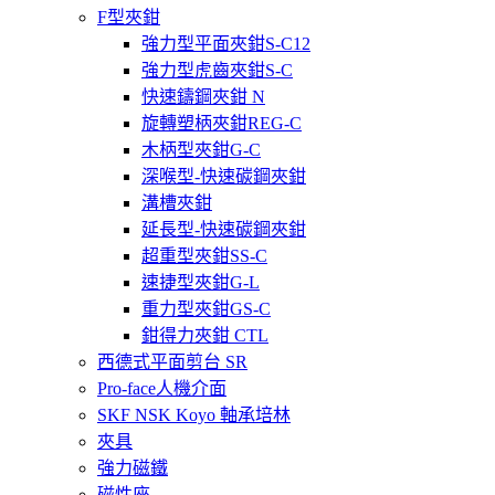
F型夾鉗
強力型平面夾鉗S-C12
強力型虎齒夾鉗S-C
快速鑄鋼夾鉗 N
旋轉塑柄夾鉗REG-C
木柄型夾鉗G-C
深喉型-快速碳鋼夾鉗
溝槽夾鉗
延長型-快速碳鋼夾鉗
超重型夾鉗SS-C
速捷型夾鉗G-L
重力型夾鉗GS-C
鉗得力夾鉗 CTL
西德式平面剪台 SR
Pro-face人機介面
SKF NSK Koyo 軸承培林
夾具
強力磁鐵
磁性座