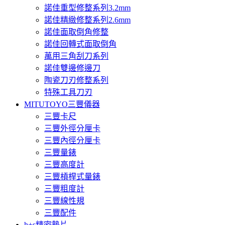
諾佳重型修整系列3.2mm
諾佳精緻修整系列2.6mm
諾佳面取倒角修整
諾佳回轉式面取倒角
萬用三角刮刀系列
諾佳雙邊修邊刀
陶瓷刀刃修整系列
特殊工具刀刃
MITUTOYO三豐儀器
三豐卡尺
三豐外徑分厘卡
三豐內徑分厘卡
三豐量錶
三豐高度計
三豐槓桿式量錶
三豐粗度計
三豐線性規
三豐配件
h+s精密墊片