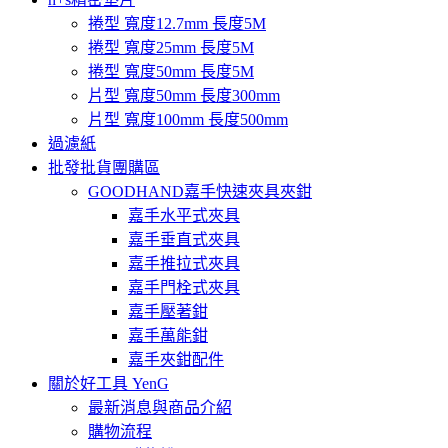
捲型 寬度12.7mm 長度5M
捲型 寬度25mm 長度5M
捲型 寬度50mm 長度5M
片型 寬度50mm 長度300mm
片型 寬度100mm 長度500mm
過濾紙
批發批貨團購區
GOODHAND嘉手快速夾具夾鉗
嘉手水平式夾具
嘉手垂直式夾具
嘉手推拉式夾具
嘉手門栓式夾具
嘉手壓著鉗
嘉手萬能鉗
嘉手夾鉗配件
關於好工具 YenG
最新消息與商品介紹
購物流程