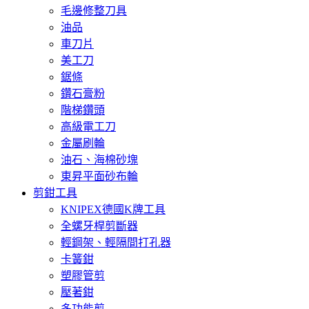
毛邊修整刀具
油品
車刀片
美工刀
鋸條
鑽石膏粉
階梯鑽頭
高級電工刀
金屬刷輪
油石、海棉砂塊
東昇平面砂布輪
剪鉗工具
KNIPEX德國K牌工具
全螺牙桿剪斷器
輕鋼架、輕隔間打孔器
卡簧鉗
塑膠管剪
壓著鉗
多功能剪