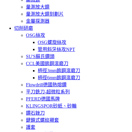
量測放大鏡
量測放大鏡刻劃片
金屬探測器
切削研磨
OSG絲攻
OSG螺旋絲攻
管用斜牙絲攻NPT
SU'S蘇氏鑽頭
CCL美國鎢鋼滾磨刀
柄徑3mm鎢鋼滾磨刀
柄徑6mm鎢鋼滾磨刀
Flowdrill德國熱熔鑽
平刀銑刀-超微粒系列
PFERD德國馬牌
KLINGSPOR砂紙、砂輪
鑽石銼刀
鍵鎖式螺紋襯套
護套