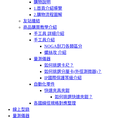
購物說明
1.首頁介紹導覽
2.購物流程圖解
友站連結
商品購買教學介紹
手工具 詳細介紹
手工具介紹
NOGA刮刀各類區分
螺絲攻 介紹
量測儀器
如何挑選卡尺？
如何挑選分厘卡(外徑測微器)？
IP國際保護等級介紹
自動化零件
快速夾具夾鉗
如何挑選快速夾鉗？
各國線徑規格對應整理
線上型錄
量測儀器