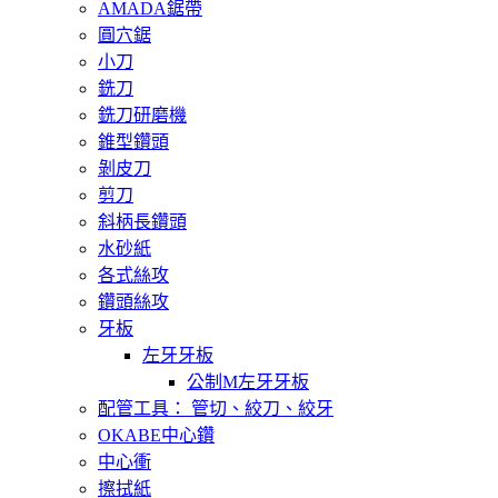
AMADA鋸帶
圓穴鋸
小刀
銑刀
銑刀研磨機
錐型鑽頭
剝皮刀
剪刀
斜柄長鑽頭
水砂紙
各式絲攻
鑽頭絲攻
牙板
左牙牙板
公制M左牙牙板
配管工具： 管切、絞刀、絞牙
OKABE中心鑽
中心衝
擦拭紙