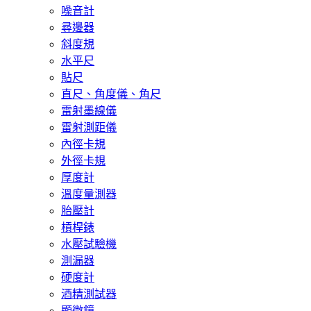
噪音計
尋邊器
斜度規
水平尺
貼尺
直尺、角度儀、角尺
雷射墨線儀
雷射測距儀
內徑卡規
外徑卡規
厚度計
溫度量測器
胎壓計
槓桿錶
水壓試驗機
測漏器
硬度計
酒精測試器
顯微鏡