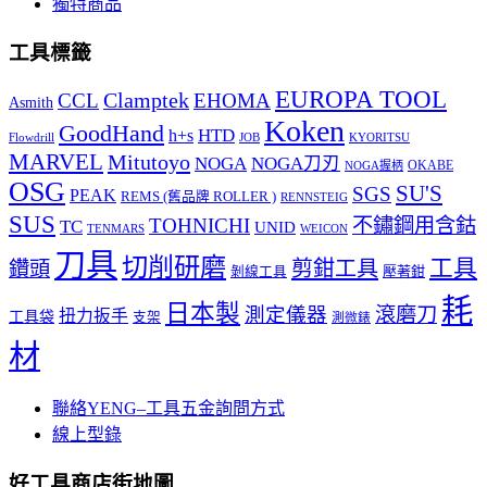
獨特商品
工具標籤
EUROPA TOOL
Clamptek
CCL
EHOMA
Asmith
Koken
GoodHand
HTD
h+s
Flowdrill
KYORITSU
JOB
MARVEL
Mitutoyo
NOGA
NOGA刀刃
OKABE
NOGA握柄
OSG
SU'S
SGS
PEAK
REMS (舊品牌 ROLLER )
RENNSTEIG
SUS
TOHNICHI
不鏽鋼用含鈷
TC
UNID
TENMARS
WEICON
刀具
切削研磨
工具
剪鉗工具
鑽頭
壓著鉗
剝線工具
耗
日本製
測定儀器
滾磨刀
扭力扳手
工具袋
支架
測微錶
材
聯絡YENG–工具五金詢問方式
線上型錄
好工具商店街地圖