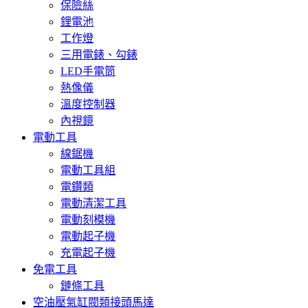
保險絲
鋰電池
工作燈
三用電錶、勾錶
LED手電筒
熱像儀
溫度控制器
內視鏡
電動工具
線鋸機
電動工具組
電鑽類
電動清潔工具
電動刻模機
電動起子機
充電起子機
免電工具
鏈條工具
空油壓氣缸閥類接頭馬達