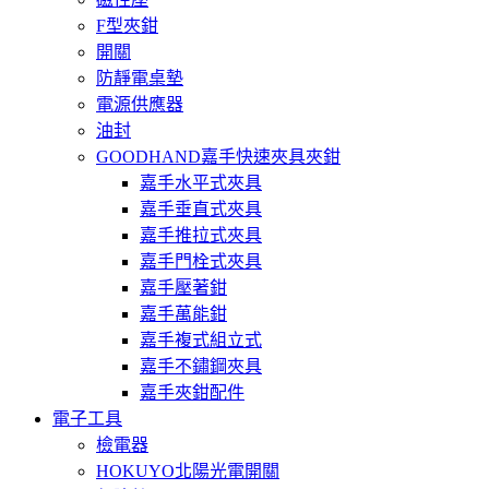
F型夾鉗
開關
防靜電桌墊
電源供應器
油封
GOODHAND嘉手快速夾具夾鉗
嘉手水平式夾具
嘉手垂直式夾具
嘉手推拉式夾具
嘉手門栓式夾具
嘉手壓著鉗
嘉手萬能鉗
嘉手複式組立式
嘉手不鏽鋼夾具
嘉手夾鉗配件
電子工具
檢電器
HOKUYO北陽光電開關