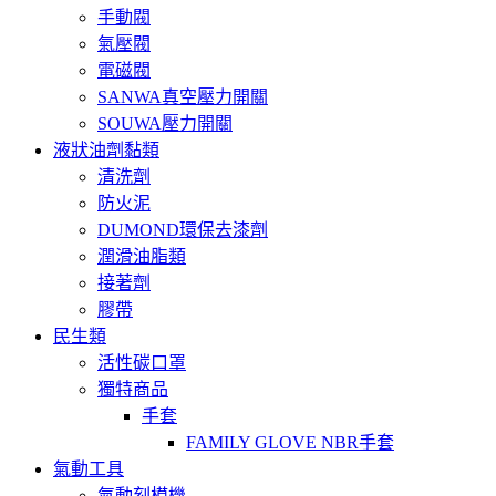
手動閥
氣壓閥
電磁閥
SANWA真空壓力開關
SOUWA壓力開關
液狀油劑黏類
清洗劑
防火泥
DUMOND環保去漆劑
潤滑油脂類
接著劑
膠帶
民生類
活性碳口罩
獨特商品
手套
FAMILY GLOVE NBR手套
氣動工具
氣動刻模機