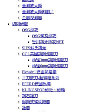
量測放大鏡
量測放大鏡刻劃片
金屬探測器
切削研磨
OSG絲攻
OSG螺旋絲攻
管用斜牙絲攻NPT
SU'S蘇氏鑽頭
CCL美國鎢鋼滾磨刀
柄徑3mm鎢鋼滾磨刀
柄徑6mm鎢鋼滾磨刀
Flowdrill德國熱熔鑽
平刀銑刀-超微粒系列
PFERD德國馬牌
KLINGSPOR砂紙、砂輪
鑽石銼刀
鍵鎖式螺紋襯套
護套