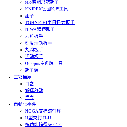
felo德國飛龍起子
KNIPEX德國K牌工具
起子
TOHNICHI東日扭力扳手
NIWA鐘錶起子
六角扳手
刻度活動板手
丸駒板手
活動板手
Octopus章魚牌工具
起子頭
工安無塵
耳塞
搬運移動
手套
自動化零件
NOGA支桿磁性座
H型夾鉗 H-U
多功能螃蟹夾 CTC