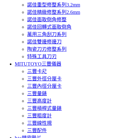
諾佳重型修整系列3.2mm
諾佳精緻修整系列2.6mm
諾佳面取倒角修整
諾佳回轉式面取倒角
萬用三角刮刀系列
諾佳雙邊修邊刀
陶瓷刀刃修整系列
特殊工具刀刃
MITUTOYO三豐儀器
三豐卡尺
三豐外徑分厘卡
三豐內徑分厘卡
三豐量錶
三豐高度計
三豐槓桿式量錶
三豐粗度計
三豐線性規
三豐配件
h+s精密墊片