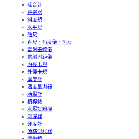
噪音計
尋邊器
斜度規
水平尺
貼尺
直尺、角度儀、角尺
雷射墨線儀
雷射測距儀
內徑卡規
外徑卡規
厚度計
溫度量測器
胎壓計
槓桿錶
水壓試驗機
測漏器
硬度計
酒精測試器
顯微鏡