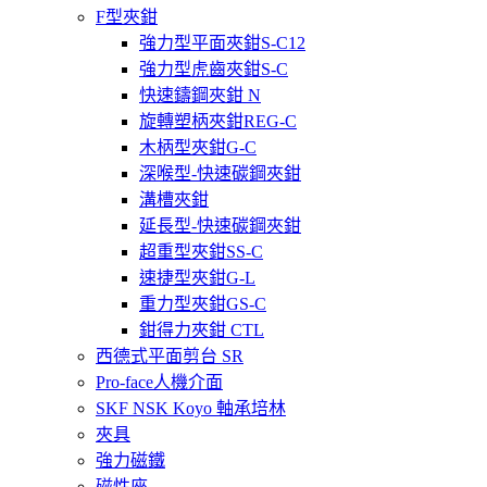
F型夾鉗
強力型平面夾鉗S-C12
強力型虎齒夾鉗S-C
快速鑄鋼夾鉗 N
旋轉塑柄夾鉗REG-C
木柄型夾鉗G-C
深喉型-快速碳鋼夾鉗
溝槽夾鉗
延長型-快速碳鋼夾鉗
超重型夾鉗SS-C
速捷型夾鉗G-L
重力型夾鉗GS-C
鉗得力夾鉗 CTL
西德式平面剪台 SR
Pro-face人機介面
SKF NSK Koyo 軸承培林
夾具
強力磁鐵
磁性座