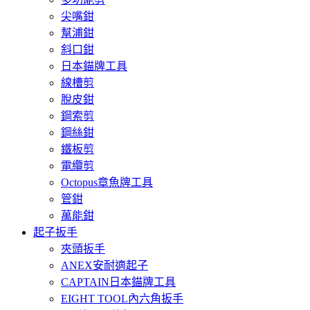
尖嘴鉗
幫浦鉗
斜口鉗
日本錨牌工具
線槽剪
脫皮鉗
鋼索剪
鋼絲鉗
鐵板剪
電纜剪
Octopus章魚牌工具
管鉗
萬能鉗
起子扳手
夾頭扳手
ANEX安耐適起子
CAPTAIN日本錨牌工具
EIGHT TOOL內六角扳手