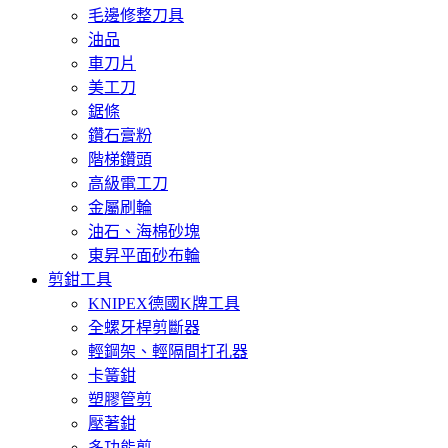
毛邊修整刀具
油品
車刀片
美工刀
鋸條
鑽石膏粉
階梯鑽頭
高級電工刀
金屬刷輪
油石、海棉砂塊
東昇平面砂布輪
剪鉗工具
KNIPEX德國K牌工具
全螺牙桿剪斷器
輕鋼架、輕隔間打孔器
卡簧鉗
塑膠管剪
壓著鉗
多功能剪