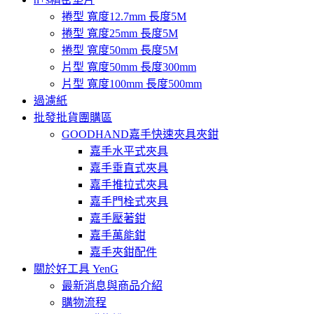
捲型 寬度12.7mm 長度5M
捲型 寬度25mm 長度5M
捲型 寬度50mm 長度5M
片型 寬度50mm 長度300mm
片型 寬度100mm 長度500mm
過濾紙
批發批貨團購區
GOODHAND嘉手快速夾具夾鉗
嘉手水平式夾具
嘉手垂直式夾具
嘉手推拉式夾具
嘉手門栓式夾具
嘉手壓著鉗
嘉手萬能鉗
嘉手夾鉗配件
關於好工具 YenG
最新消息與商品介紹
購物流程