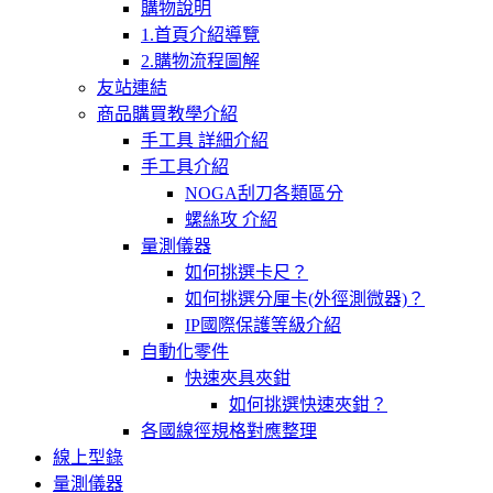
購物說明
1.首頁介紹導覽
2.購物流程圖解
友站連結
商品購買教學介紹
手工具 詳細介紹
手工具介紹
NOGA刮刀各類區分
螺絲攻 介紹
量測儀器
如何挑選卡尺？
如何挑選分厘卡(外徑測微器)？
IP國際保護等級介紹
自動化零件
快速夾具夾鉗
如何挑選快速夾鉗？
各國線徑規格對應整理
線上型錄
量測儀器