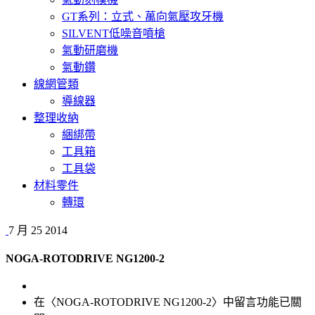
GT系列：立式、萬向氣壓攻牙機
SILVENT低噪音噴槍
氣動研磨機
氣動鑽
線網管類
導線器
整理收納
綑綁帶
工具箱
工具袋
材料零件
轉環
7 月
25
2014
NOGA-ROTODRIVE NG1200-2
在〈NOGA-ROTODRIVE NG1200-2〉中
留言功能已關