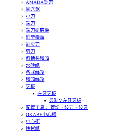
AMADA鋸帶
圓穴鋸
小刀
銑刀
銑刀研磨機
錐型鑽頭
剝皮刀
剪刀
斜柄長鑽頭
水砂紙
各式絲攻
鑽頭絲攻
牙板
左牙牙板
公制M左牙牙板
配管工具： 管切、絞刀、絞牙
OKABE中心鑽
中心衝
擦拭紙