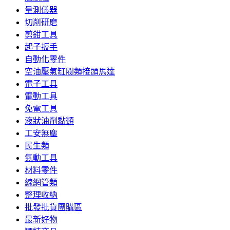
量測儀器
切削研磨
剪鉗工具
起子扳手
自動化零件
空油壓氣缸閥類接頭馬達
電子工具
電動工具
免電工具
液狀油劑黏類
工安無塵
民生類
氣動工具
材料零件
線網管類
整理收納
批發批貨團購區
最新好物