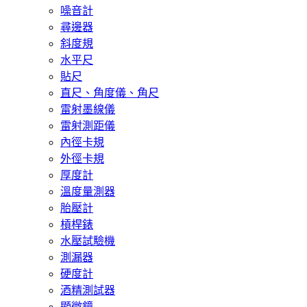
噪音計
尋邊器
斜度規
水平尺
貼尺
直尺、角度儀、角尺
雷射墨線儀
雷射測距儀
內徑卡規
外徑卡規
厚度計
溫度量測器
胎壓計
槓桿錶
水壓試驗機
測漏器
硬度計
酒精測試器
顯微鏡