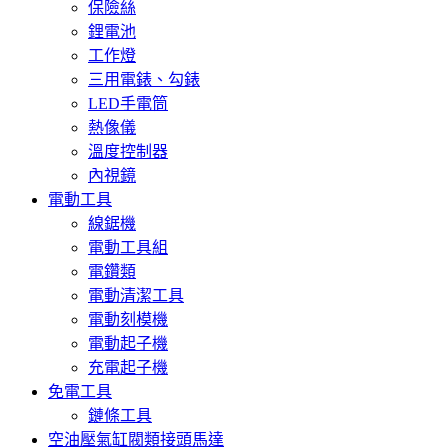
保險絲
鋰電池
工作燈
三用電錶、勾錶
LED手電筒
熱像儀
溫度控制器
內視鏡
電動工具
線鋸機
電動工具組
電鑽類
電動清潔工具
電動刻模機
電動起子機
充電起子機
免電工具
鏈條工具
空油壓氣缸閥類接頭馬達