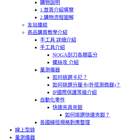
購物說明
1.首頁介紹導覽
2.購物流程圖解
友站連結
商品購買教學介紹
手工具 詳細介紹
手工具介紹
NOGA刮刀各類區分
螺絲攻 介紹
量測儀器
如何挑選卡尺？
如何挑選分厘卡(外徑測微器)？
IP國際保護等級介紹
自動化零件
快速夾具夾鉗
如何挑選快速夾鉗？
各國線徑規格對應整理
線上型錄
量測儀器