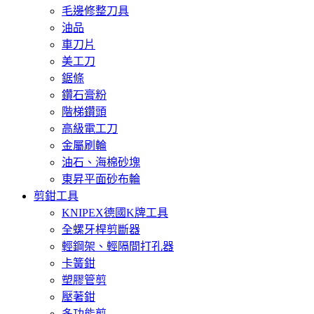
毛邊修整刀具
油品
車刀片
美工刀
鋸條
鑽石膏粉
階梯鑽頭
高級電工刀
金屬刷輪
油石、海棉砂塊
東昇平面砂布輪
剪鉗工具
KNIPEX德國K牌工具
全螺牙桿剪斷器
輕鋼架、輕隔間打孔器
卡簧鉗
塑膠管剪
壓著鉗
多功能剪