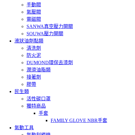
手動閥
氣壓閥
電磁閥
SANWA真空壓力開關
SOUWA壓力開關
液狀油劑黏類
清洗劑
防火泥
DUMOND環保去漆劑
潤滑油脂類
接著劑
膠帶
民生類
活性碳口罩
獨特商品
手套
FAMILY GLOVE NBR手套
氣動工具
氣動刻模機