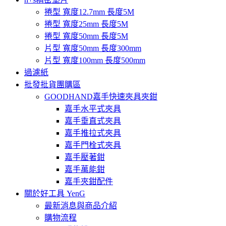
捲型 寬度12.7mm 長度5M
捲型 寬度25mm 長度5M
捲型 寬度50mm 長度5M
片型 寬度50mm 長度300mm
片型 寬度100mm 長度500mm
過濾紙
批發批貨團購區
GOODHAND嘉手快速夾具夾鉗
嘉手水平式夾具
嘉手垂直式夾具
嘉手推拉式夾具
嘉手門栓式夾具
嘉手壓著鉗
嘉手萬能鉗
嘉手夾鉗配件
關於好工具 YenG
最新消息與商品介紹
購物流程