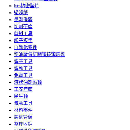
h+s精密墊片
過濾紙
量測儀器
切削研磨
剪鉗工具
起子扳手
自動化零件
空油壓氣缸閥類接頭馬達
電子工具
電動工具
免電工具
液狀油劑黏類
工安無塵
民生類
氣動工具
材料零件
線網管類
整理收納