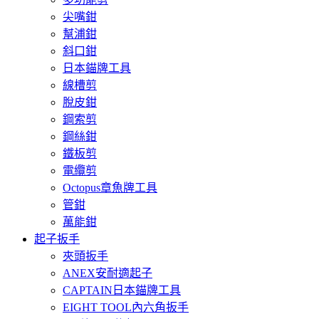
尖嘴鉗
幫浦鉗
斜口鉗
日本錨牌工具
線槽剪
脫皮鉗
鋼索剪
鋼絲鉗
鐵板剪
電纜剪
Octopus章魚牌工具
管鉗
萬能鉗
起子扳手
夾頭扳手
ANEX安耐適起子
CAPTAIN日本錨牌工具
EIGHT TOOL內六角扳手