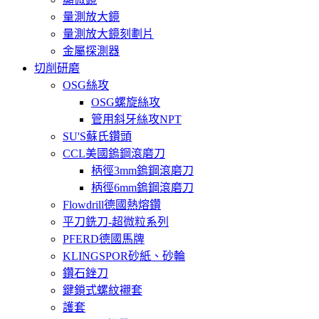
量測放大鏡
量測放大鏡刻劃片
金屬探測器
切削研磨
OSG絲攻
OSG螺旋絲攻
管用斜牙絲攻NPT
SU'S蘇氏鑽頭
CCL美國鎢鋼滾磨刀
柄徑3mm鎢鋼滾磨刀
柄徑6mm鎢鋼滾磨刀
Flowdrill德國熱熔鑽
平刀銑刀-超微粒系列
PFERD德國馬牌
KLINGSPOR砂紙、砂輪
鑽石銼刀
鍵鎖式螺紋襯套
護套