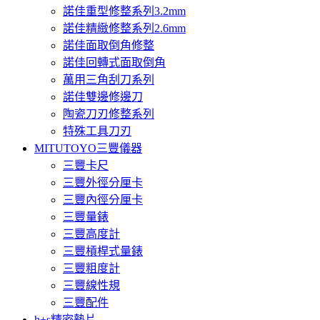
諾佳重型修整系列3.2mm
諾佳精緻修整系列2.6mm
諾佳面取倒角修整
諾佳回轉式面取倒角
萬用三角刮刀系列
諾佳雙邊修邊刀
陶瓷刀刃修整系列
特殊工具刀刃
MITUTOYO三豐儀器
三豐卡尺
三豐外徑分厘卡
三豐內徑分厘卡
三豐量錶
三豐高度計
三豐槓桿式量錶
三豐粗度計
三豐線性規
三豐配件
h+s精密墊片