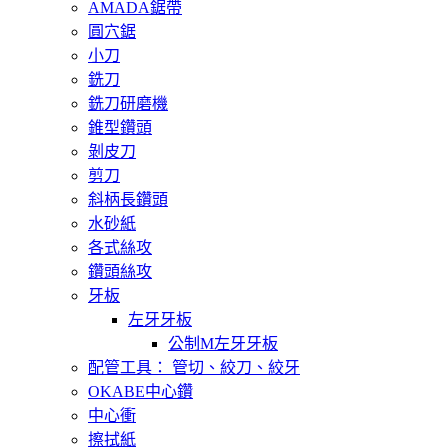
AMADA鋸帶
圓穴鋸
小刀
銑刀
銑刀研磨機
錐型鑽頭
剝皮刀
剪刀
斜柄長鑽頭
水砂紙
各式絲攻
鑽頭絲攻
牙板
左牙牙板
公制M左牙牙板
配管工具： 管切、絞刀、絞牙
OKABE中心鑽
中心衝
擦拭紙