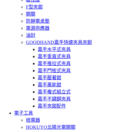
F型夾鉗
開關
防靜電桌墊
電源供應器
油封
GOODHAND嘉手快速夾具夾鉗
嘉手水平式夾具
嘉手垂直式夾具
嘉手推拉式夾具
嘉手門栓式夾具
嘉手壓著鉗
嘉手萬能鉗
嘉手複式組立式
嘉手不鏽鋼夾具
嘉手夾鉗配件
電子工具
檢電器
HOKUYO北陽光電開關