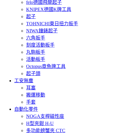
felo德國飛龍起子
KNIPEX德國K牌工具
起子
TOHNICHI東日扭力扳手
NIWA鐘錶起子
六角扳手
刻度活動板手
丸駒板手
活動板手
Octopus章魚牌工具
起子頭
工安無塵
耳塞
搬運移動
手套
自動化零件
NOGA支桿磁性座
H型夾鉗 H-U
多功能螃蟹夾 CTC