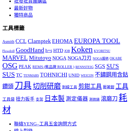
批發批貨團購區
最新好物
獨特商品
工具標籤
EUROPA TOOL
Clamptek
CCL
EHOMA
Asmith
Koken
GoodHand
HTD
h+s
Flowdrill
KYORITSU
JOB
MARVEL
Mitutoyo
NOGA
NOGA刀刃
OKABE
NOGA握柄
OSG
SU'S
SGS
PEAK
REMS (舊品牌 ROLLER )
RENNSTEIG
SUS
TOHNICHI
不鏽鋼用含鈷
TC
UNID
TENMARS
WEICON
刀具
切削研磨
工具
剪鉗工具
鑽頭
壓著鉗
剝線工具
耗
日本製
測定儀器
滾磨刀
扭力扳手
工具袋
支架
測微錶
材
聯絡YENG–工具五金詢問方式
線上型錄