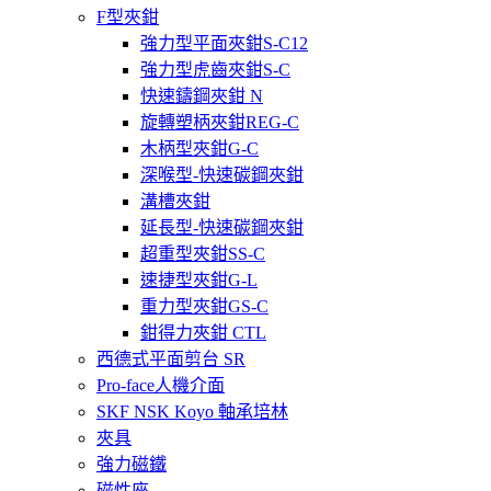
F型夾鉗
強力型平面夾鉗S-C12
強力型虎齒夾鉗S-C
快速鑄鋼夾鉗 N
旋轉塑柄夾鉗REG-C
木柄型夾鉗G-C
深喉型-快速碳鋼夾鉗
溝槽夾鉗
延長型-快速碳鋼夾鉗
超重型夾鉗SS-C
速捷型夾鉗G-L
重力型夾鉗GS-C
鉗得力夾鉗 CTL
西德式平面剪台 SR
Pro-face人機介面
SKF NSK Koyo 軸承培林
夾具
強力磁鐵
磁性座