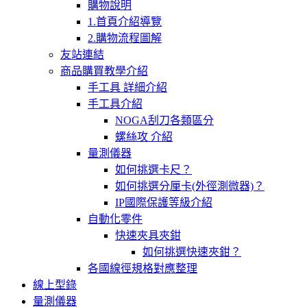
購物說明
1.首頁介紹導覽
2.購物流程圖解
友站連結
商品購買教學介紹
手工具 詳細介紹
手工具介紹
NOGA刮刀各類區分
螺絲攻 介紹
量測儀器
如何挑選卡尺？
如何挑選分厘卡(外徑測微器)？
IP國際保護等級介紹
自動化零件
快速夾具夾鉗
如何挑選快速夾鉗？
各國線徑規格對應整理
線上型錄
量測儀器