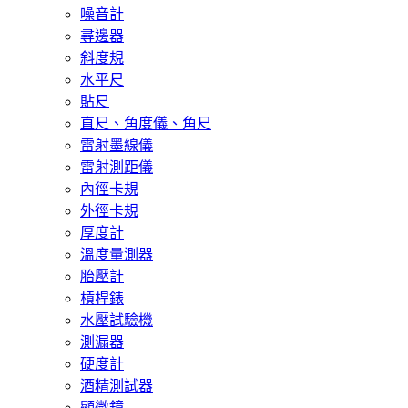
噪音計
尋邊器
斜度規
水平尺
貼尺
直尺、角度儀、角尺
雷射墨線儀
雷射測距儀
內徑卡規
外徑卡規
厚度計
溫度量測器
胎壓計
槓桿錶
水壓試驗機
測漏器
硬度計
酒精測試器
顯微鏡