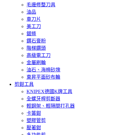
毛邊修整刀具
油品
車刀片
美工刀
鋸條
鑽石膏粉
階梯鑽頭
高級電工刀
金屬刷輪
油石、海棉砂塊
東昇平面砂布輪
剪鉗工具
KNIPEX德國K牌工具
全螺牙桿剪斷器
輕鋼架、輕隔間打孔器
卡簧鉗
塑膠管剪
壓著鉗
多功能剪