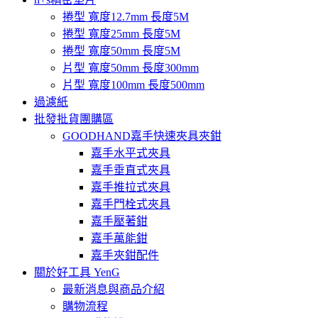
捲型 寬度12.7mm 長度5M
捲型 寬度25mm 長度5M
捲型 寬度50mm 長度5M
片型 寬度50mm 長度300mm
片型 寬度100mm 長度500mm
過濾紙
批發批貨團購區
GOODHAND嘉手快速夾具夾鉗
嘉手水平式夾具
嘉手垂直式夾具
嘉手推拉式夾具
嘉手門栓式夾具
嘉手壓著鉗
嘉手萬能鉗
嘉手夾鉗配件
關於好工具 YenG
最新消息與商品介紹
購物流程