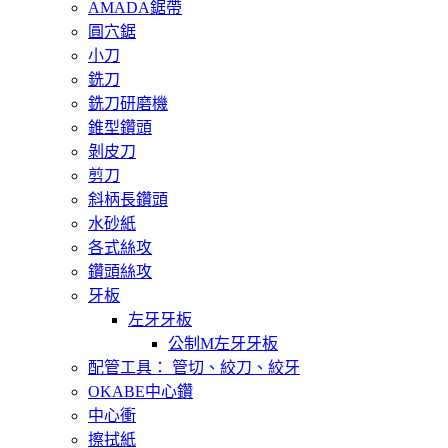
AMADA鋸帶
圓穴鋸
小刀
銑刀
銑刀研磨機
錐型鑽頭
剝皮刀
剪刀
斜柄長鑽頭
水砂紙
各式絲攻
鑽頭絲攻
牙板
左牙牙板
公制M左牙牙板
配管工具： 管切、絞刀、絞牙
OKABE中心鑽
中心衝
擦拭紙