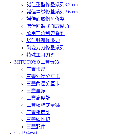
諾佳重型修整系列3.2mm
諾佳精緻修整系列2.6mm
諾佳面取倒角修整
諾佳回轉式面取倒角
萬用三角刮刀系列
諾佳雙邊修邊刀
陶瓷刀刃修整系列
特殊工具刀刃
MITUTOYO三豐儀器
三豐卡尺
三豐外徑分厘卡
三豐內徑分厘卡
三豐量錶
三豐高度計
三豐槓桿式量錶
三豐粗度計
三豐線性規
三豐配件
h+s精密墊片