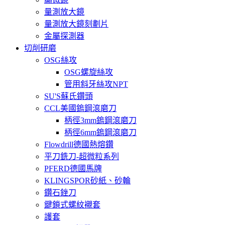
量測放大鏡
量測放大鏡刻劃片
金屬探測器
切削研磨
OSG絲攻
OSG螺旋絲攻
管用斜牙絲攻NPT
SU'S蘇氏鑽頭
CCL美國鎢鋼滾磨刀
柄徑3mm鎢鋼滾磨刀
柄徑6mm鎢鋼滾磨刀
Flowdrill德國熱熔鑽
平刀銑刀-超微粒系列
PFERD德國馬牌
KLINGSPOR砂紙、砂輪
鑽石銼刀
鍵鎖式螺紋襯套
護套